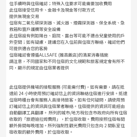
住手續時與住宿確認；特殊入住要求可能需要加收費用
此住宿接受信用卡、金融卡及現金等付款方式
提供無現金交易
住宿有二氧化碳探測器、滅火器、煙霧探測器、保全系統、急
救箱和窗戶護欄等安全設備
此住宿設有例如陽台、庭院、露台等可能不適合兒童使用的戶
外空間；如有疑慮，建議您在入住前與住宿方聯絡，確認他們
可提供適合您的客房
住宿確認會遵循ALLSAFE (雅高飯店)的清潔消毒措施
請注意，不同國家和不同住宿的文化規範和旅客規定會有所不
同，顯示的規定由住宿業者提供
此住宿提供機場的接駁服務 (可能需付費)，如有需要，請在抵
達前 24 小時使用預訂確認信上的資訊聯絡住宿進行安排。抵達
住宿時櫃台會有服務人員接待旅客。如有任何疑問，請使用預
訂確認信上的資訊與住宿業者聯絡。住宿提供的資訊可能經由
自動翻譯工具翻譯。 所列的城市/地方稅包含市政府向所有住宿
收取的「旅遊迪拉姆費用」，於住宿收取。費用按照住宿每間
額外房間每晚增加。所列強制性觀光費用只包含向 2 間臥室住
宿收取的額外費用，於住宿收取。