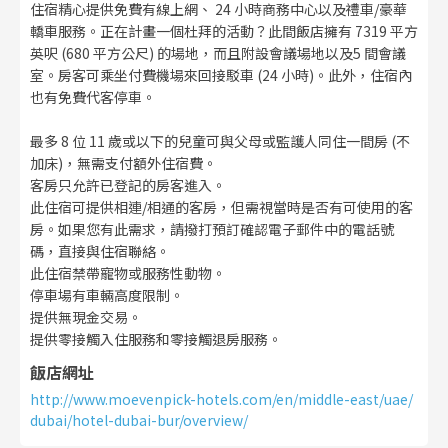
住宿精心提供免費有線上網、 24 小時商務中心以及禮車/豪華
轎車服務。正在計畫一個杜拜的活動？此間飯店擁有 7319 平方
英呎 (680 平方公尺) 的場地，而且附設會議場地以及5 間會議
室。房客可乘坐付費機場來回接駁車 (24 小時)。此外，住宿內
也有免費代客停車。
最多 8 位 11 歲或以下的兒童可與父母或監護人同住一間房 (不
加床)，無需支付額外住宿費。
客房只允許已登記的房客進入。
此住宿可提供相連/相通的客房，但需視當時是否有可使用的客
房。如果您有此需求，請撥打預訂確認電子郵件中的電話號
碼，直接與住宿聯絡。
此住宿禁帶寵物或服務性動物。
停車場有車輛高度限制。
提供無現金交易。
提供零接觸入住服務和零接觸退房服務。
飯店網址
http://www.moevenpick-hotels.com/en/middle-east/uae/
dubai/hotel-dubai-bur/overview/