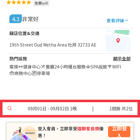
免費wifi
4.3
非常好
查看評論
飯店位置&交通
19th Street Oud Metha Area 杜拜 32733 AE
熱門設施
顯示全部
電梯
健身中心
餐廳
24小時櫃台服務
SPA設施
WIFI
商務中心
停車場
09月01日 - 09月02日 1晚
|
1間房 共2位
立即登
登入會員，立即享受
雄獅會員價
優
入
惠！