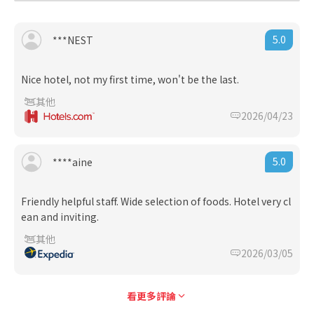
5.0
***NEST
Nice hotel, not my first time, won't be the last.
其他
2026/04/23
5.0
****aine
Friendly helpful staff. Wide selection of foods. Hotel very cl
ean and inviting.
其他
2026/03/05
看更多評論