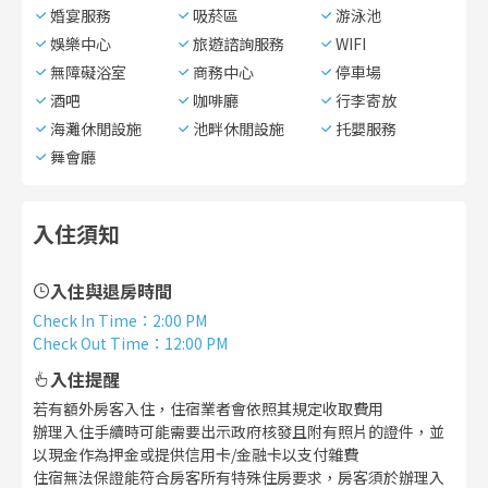
婚宴服務
吸菸區
游泳池
娛樂中心
旅遊諮詢服務
WIFI
無障礙浴室
商務中心
停車場
酒吧
咖啡廳
行李寄放
海灘休閒設施
池畔休閒設施
托嬰服務
舞會廳
入住須知
入住與退房時間
Check In Time
：
2:00 PM
Check Out Time
：
12:00 PM
入住提醒
若有額外房客入住，住宿業者會依照其規定收取費用
辦理入住手續時可能需要出示政府核發且附有照片的證件，並
以現金作為押金或提供信用卡/金融卡以支付雜費
住宿無法保證能符合房客所有特殊住房要求，房客須於辦理入