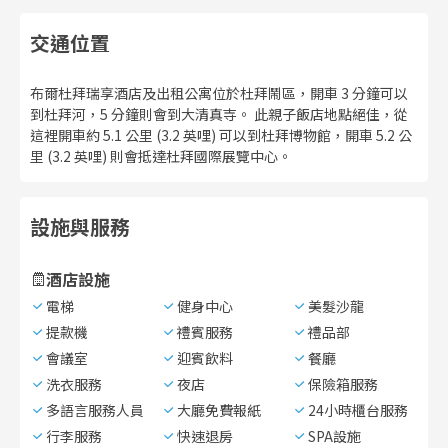
交通位置
布爾杜拜瑞享酒店及出租公寓位於杜拜鬧區，開車 3 分鐘可以
到杜拜河，5 分鐘則會到大清真寺。 此親子飯店地點絕佳，從
這裡開車約 5.1 公里 (3.2 英哩) 可以到杜拜博物館，開車 5.2 公
里 (3.2 英哩) 則會抵達杜拜國際展覽中心。
設施與服務
酒店設施
電梯
健身中心
美髮沙龍
提款機
禮賓服務
禮品部
會議室
迎賓飲料
餐廳
洗衣服務
夜店
保險箱服務
多語言服務人員
大廳免費報紙
24小時櫃台服務
行李服務
快速退房
SPA設施