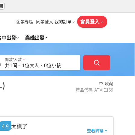
閉
會員登入
企業專區
同業登入
我的訂單
台中出發
高雄出發
間數/人數
L
收藏
產品代碼
:
ATVIE169
4.9
太讚了
查看評論