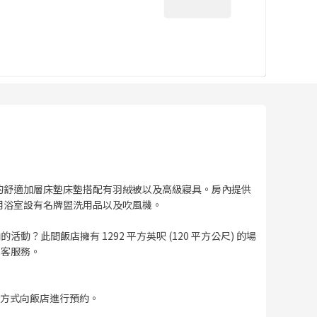
的舒適加層床墊床墊搭配有羽絨被以及高級寢具。房內提供
用浴室設有名牌盥洗用品以及吹風機。
？此間飯店擁有 1292 平方英呎 (120 平方公尺) 的場
載客服務。
絡方式向飯店進行預約。