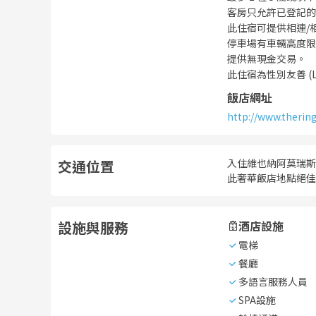
客房只允許已登記的
此住宿可提供相連/
停車場有車輛高度限
提供無現金交易。
此住宿為性別友善 (
飯店網址
http://www.therin
交通位置
入住維也納阿莫瑞斯
此奢華飯店地點絕佳，從
設施與服務
酒店設施
電梯
餐廳
多語言服務人員
SPA設施