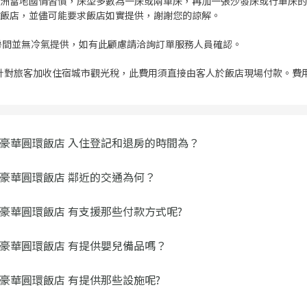
洲當地國情習慣，床型多數為一床或兩單床，再加一張沙發床或行軍床的
飯店，並儘可能要求飯店如實提供，謝謝您的諒解。
房間並無冷氣提供，如有此顧慮請洽詢訂單服務人員確認。
針對旅客加收住宿城市觀光稅，此費用須直接由客人於飯店現場付款。費用依飯店等級
豪華圓環飯店 入住登記和退房的時間為？
豪華圓環飯店 鄰近的交通為何？
豪華圓環飯店 有支援那些付款方式呢?
豪華圓環飯店 有提供嬰兒備品嗎？
豪華圓環飯店 有提供那些設施呢?