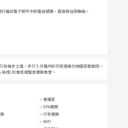
預訂確認電子郵件中的電話號碼，直接與住宿聯絡。
只有幾步之遙，步行 5 分鐘內則可抵達維也納國家歌劇院。
0.5 英哩) 則會抵達聖查爾斯教堂。
會議室
SPA服務
服務
行李服務
WIFI