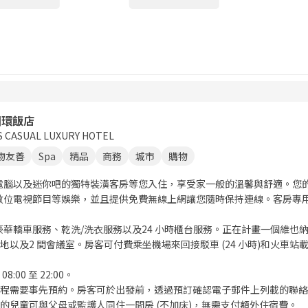
圓環飯店
 S CASUAL LUXURY HOTEL
物友善
Spa
精品
商務
城市
購物
板電腦以及迷你吧的獨特裝潢客房等您入住，享受家一般的溫馨與舒適。您
及數位電視節目等娛樂，並且提供免費無線上網讓您隨時保持連線。客房專
華轎車服務、乾洗/洗衣服務以及24 小時櫃台服務。正在計畫一個維也納的活動
地以及2 間會議室。房客可付費乘坐機場來回接駁車 (24 小時)和火車站
:00 至 22:00。
 療程需要事先預約。房客可於出發前，透過預訂確認電子郵件上列載的聯
或以下的兒童可與父母或監護人同住一間房 (不加床)，無需支付額外住宿費。