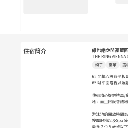
住宿簡介
維也納休閒豪華
THE RING VIENNA
親子
豪華
寵
62 間精心設有平
65 吋平面電視以
住宿精心提供禮車/豪
地，而且附設會議場
游泳池的開放時間為 08
按摩服務以及Spa
最多 2 位 5 歲