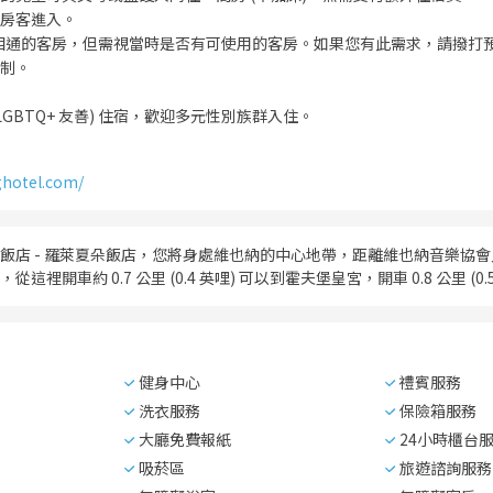
房客進入。
相通的客房，但需視當時是否有可使用的客房。如果您有此需求，請撥打
制。
LGBTQ+ 友善) 住宿，歡迎多元性別族群入住。
ghotel.com/
飯店 - 羅萊夏朵飯店，您將身處維也納的中心地帶，距離維也納音樂協會
這裡開車約 0.7 公里 (0.4 英哩) 可以到霍夫堡皇宮，開車 0.8 公里 (
健身中心
禮賓服務
洗衣服務
保險箱服務
大廳免費報紙
24小時櫃台
吸菸區
旅遊諮詢服務