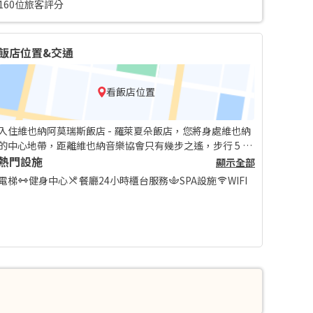
160位旅客評分
飯店位置&交通
看飯店位置
入住維也納阿莫瑞斯飯店 - 羅萊夏朵飯店，您將身處維也納
的中心地帶，距離維也納音樂協會只有幾步之遙，步行 5 分
鐘內則可抵達維也納國家歌劇院。 此奢華飯店地點絕佳，從
熱門設施
顯示全部
這裡開車約 0.7 公里 (0.4 英哩) 可以到霍夫堡皇宮，開車 0.8
電梯
健身中心
餐廳
24小時櫃台服務
SPA設施
WIFI
公里 (0.5 英哩) 則會抵達聖查爾斯教堂。