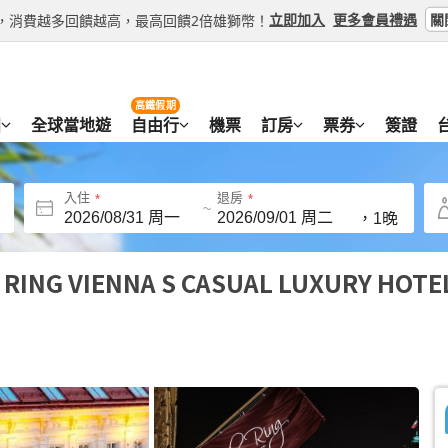
關
立即加入
更多會員禮遇
等級，消費越多回饋越高，最高回饋2倍雄獅幣！
高鐵假期
團
全球當地遊
自由行
機票
訂房
票券
簽證
入住
退房
~
，
1晚
 RING VIENNA S CASUAL LUXURY HOTE