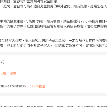
探測器、急救箱和室外照明等安全設備
、庭院、露台等可能不適合兒童使用的戶外空間；如有疑慮，建議您在入
車站的接駁服務 (可能需付費)，如有需要，請在抵達前 72 小時使用預訂
指示的電子郵件。抵達住宿時櫃台會有服務人員接待旅客。住宿提供的資
會於旅客入住時，要求顧客以信用卡或現金預付一定金額作為在館內消費
費，押金將於退房時全數退予客人。 (因各飯店政策不同，實際狀況須視
方式
信用卡優惠
LinePay優惠