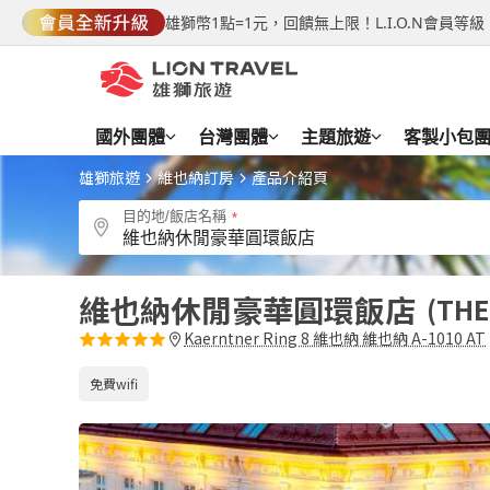
雄獅幣1點=1元，回饋無上限！L.I.O.N會員
國外團體
台灣團體
主題旅遊
客製小包
雄獅旅遊
維也納訂房
產品介紹頁
目的地/飯店名稱
維也納休閒豪華圓環飯店
THE
Kaerntner Ring 8 維也納 維也納 A-1010 AT
免費wifi