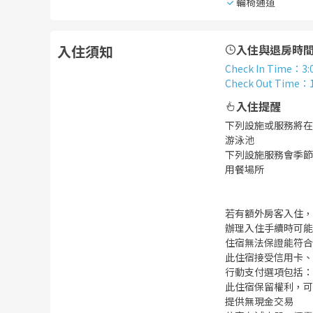
輪椅通道
入住須知
入住與退房時
Check In Time
：
3:
Check Out Time
：
入住提醒
下列設施或服務將在 202
游泳池
下列設施服務會季節性關
用餐場所
若有額外房客入住，
辦理入住手續時可能
住宿無法保證能符合
此住宿接受信用卡、
行動支付選項包括：Goog
此住宿保留權利，可
提供無現金交易