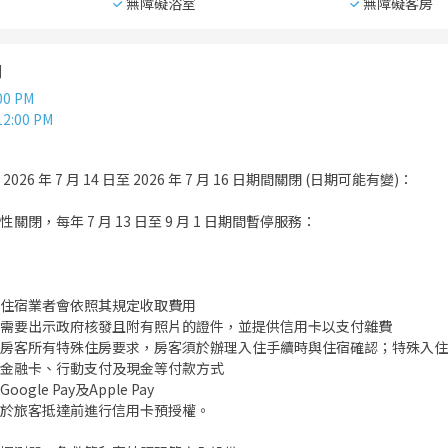
無障礙浴室
無障礙客房
間
00 PM
12:00 PM
6 年 7 月 14 日至 2026 年 7 月 16 日期間關閉 (日期可能有變)：
閉，每年 7 月 13 日至 9 月 1 日期間暫停服務：
住宿業者會依照其規定收取費用
需要出示政府核發且附有照片的證件，並提供信用卡以支付雜費
房客所有特殊住房要求，房客須於辦理入住手續時與住宿確認；特殊入住
金融卡、行動支付及現金等付款方式
le Pay及Apple Pay
於旅客抵達前進行信用卡預授權。