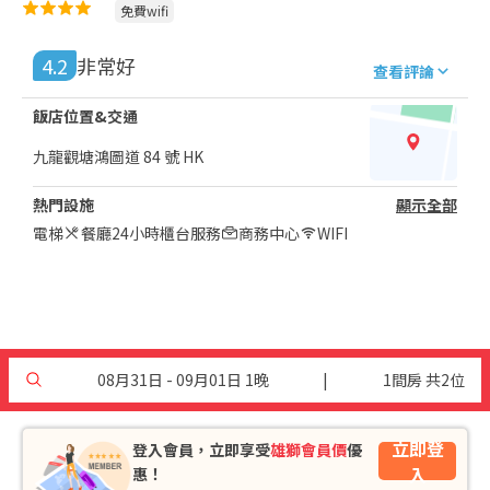
免費wifi
4.2
非常好
查看評論
飯店位置&交通
九龍觀塘鴻圖道 84 號 HK
熱門設施
顯示全部
電梯
餐廳
24小時櫃台服務
商務中心
WIFI
08月31日 - 09月01日 1晚
|
1間房 共2位
立即登
登入會員，立即享受
雄獅會員價
優
入
惠！