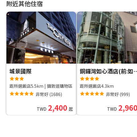
附近其他住宿
城景國際
銅鑼灣如心酒店(前:如心銅
距所選飯店5.5km
|
彌敦道購物區
距所選飯店4.3km
非常好
(
1686
)
非常好
(
999
)
2,400
2,96
TWD
起
TWD