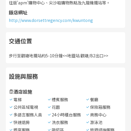
往返'apm'購物中心、尖沙咀購物熱點及九龍機鐵站等。
飯店網址
http://www.dorsettregency.com/kwuntong
交通位置
步行至觀塘地鐵站約5-10分鐘<<地鐡站:觀塘/B2出口>>
設施與服務
酒店設施
電梯
禮賓服務
餐廳
公共區域電視
花園
保險箱服務
多語言服務人員
24小時櫃台服務
商務中心
快速退房
洗衣服務
游泳池
婚宴服務
吸菸區
旅遊諮詢服務