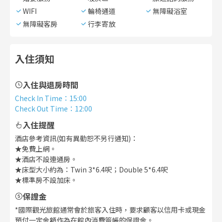
WIFI
輪椅通道
無障礙浴室
無障礙客房
行李寄放
入住須知
入住與退房時間
Check In Time
：
15:00
Check Out Time
：
12:00
入住提醒
酒店參考資訊(如有異動恕不另行通知)：
★免費上網。
★酒店不設連通房。
★床型大小約為：Twin 3*6.4呎；Double 5*6.4呎
★標準房不設加床。
保證金
*國際觀光旅館通常會於旅客入住時，要求顧客以信用卡或現金
預付一定金額作為在館內消費簽帳的保證金。