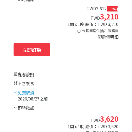
TWD
3,612
11%
3,210
TWD
1
間 x
1
晚 總價：TWD
3,210
代理商提供|含稅服務費
房價明細
立即訂房
專案說明
不含餐食
免費取消
2026/08/27之前
即時確認
3,620
TWD
1
間 x
1
晚 總價：TWD
3,620