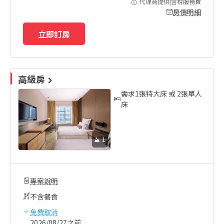
代理商提供|含稅服務費
房價明細
立即訂房
高級房
需求1張特大床 或 2張單人
床
1
專案說明
不含餐食
免費取消
2026/08/27之前