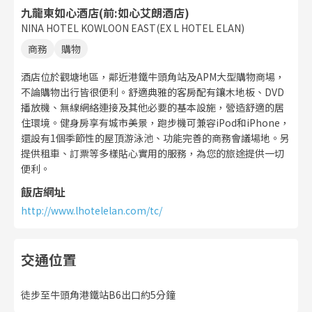
九龍東如心酒店(前:如心艾朗酒店)
NINA HOTEL KOWLOON EAST(EX L HOTEL ELAN)
商務
購物
酒店位於觀塘地區，鄰近港鐵牛頭角站及APM大型購物商場，
不論購物出行皆很便利。舒適典雅的客房配有鑲木地板、DVD
播放機、無線網絡連接及其他必要的基本設施，營造舒適的居
住環境。健身房享有城市美景，跑步機可兼容iPod和iPhone，
還設有1個季節性的屋頂游泳池、功能完善的商務會議場地。另
提供租車、訂票等多樣貼心實用的服務，為您的旅途提供一切
便利。
飯店網址
http://www.lhotelelan.com/tc/
交通位置
徒步至牛頭角港鐵站B6出口約5分鐘