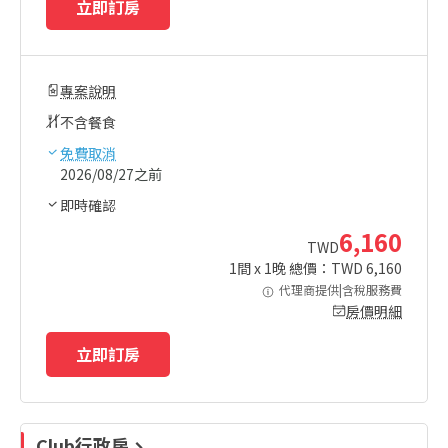
立即訂房
專案說明
不含餐食
免費取消
2026/08/27之前
即時確認
6,160
TWD
1
間 x
1
晚 總價：TWD
6,160
代理商提供|含稅服務費
房價明細
立即訂房
Club行政房