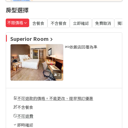
房型選擇
不限價格
含餐食
不含餐食
立即確認
免費取消
獨家
Superior Room
依飯店回覆為準
2
不可退款的價格。不能更改、提早預訂優惠
不含餐食
不可退費
即時確認