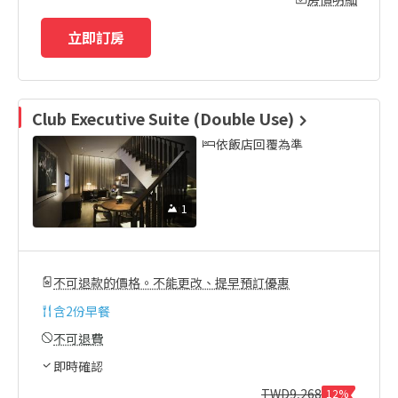
立即訂房
Club Executive Suite (Double Use)
依飯店回覆為準
1
不可退款的價格。不能更改、提早預訂優惠
含
2份早餐
不可退費
即時確認
TWD
9,268
12%