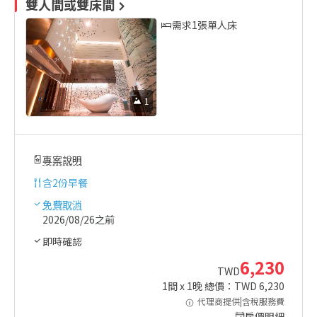
雙人間或雙床間
需求1張單人床
1
專案說明
含
2份早餐
免費取消
2026/08/26之前
即時確認
6,230
TWD
1
間 x
1
晚 總價：TWD
6,230
代理商提供|含稅服務費
房價明細