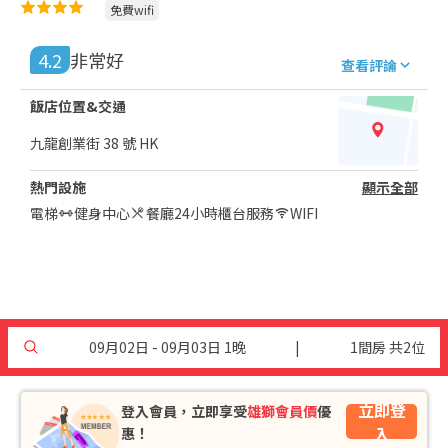
免費wifi
4.2
非常好
查看評論
飯店位置&交通
九龍創業街 38 號 HK
熱門設施
顯示全部
電梯
健身中心
餐廳
24小時櫃台服務
WIFI
09月02日 - 09月03日 1晚
|
1間房 共2位
立即登
登入會員，立即享受
雄獅會員價
優
入
惠！