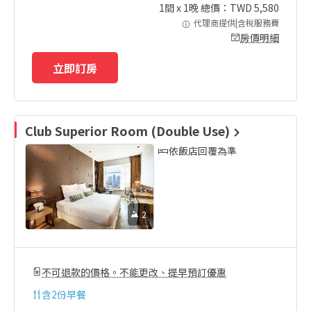
1
間 x
1
晚 總價：TWD
5,580
代理商提供|含稅服務費
房價明細
立即訂房
Club Superior Room (Double Use)
依飯店回覆為準
2
不可退款的價格。不能更改、提早預訂優惠
含
2份早餐