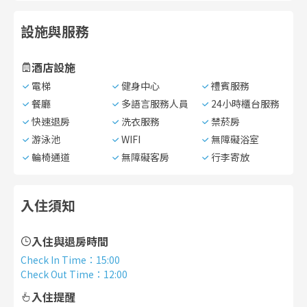
設施與服務
酒店設施
電梯
健身中心
禮賓服務
餐廳
多語言服務人員
24小時櫃台服務
快速退房
洗衣服務
禁菸房
游泳池
WIFI
無障礙浴室
輪椅通道
無障礙客房
行李寄放
入住須知
入住與退房時間
Check In Time
：
15:00
Check Out Time
：
12:00
入住提醒