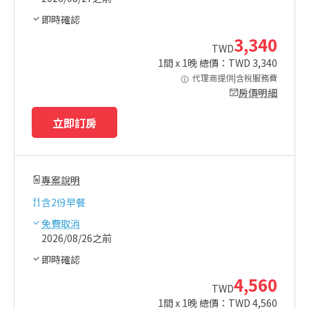
即時確認
3,340
TWD
1
間 x
1
晚 總價：TWD
3,340
代理商提供|含稅服務費
房價明細
立即訂房
專案說明
含
2份早餐
免費取消
2026/08/26之前
即時確認
4,560
TWD
1
間 x
1
晚 總價：TWD
4,560