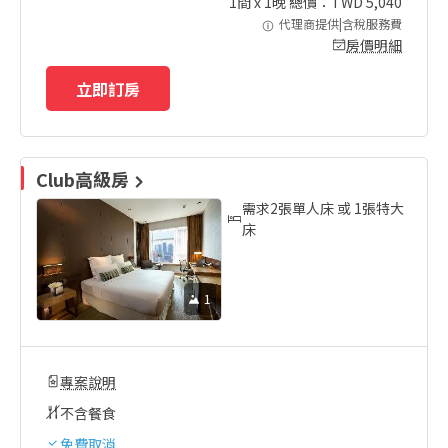
1
間 x
1
晚 總價：TWD
5,040
代理商提供|含稅服務費
房價明細
立即訂房
Club高級房
需求2張單人床 或 1張特大
床
1
專案說明
不含餐食
免費取消