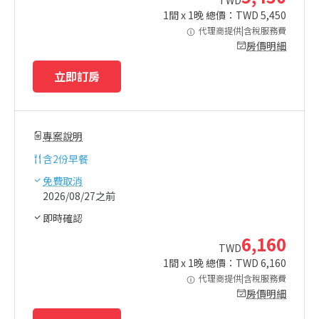
1
間 x
1
晚 總價：TWD
5,450
代理商提供|含稅服務費
房價明細
立即訂房
專案說明
含
2份早餐
免費取消
2026/08/27之前
即時確認
6,160
TWD
1
間 x
1
晚 總價：TWD
6,160
代理商提供|含稅服務費
房價明細