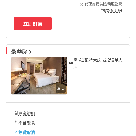
代理商提供|含稅服務費
房價明細
立即訂房
豪華房
需求1張特大床 或 2張單人
床
1
專案說明
不含餐食
免費取消