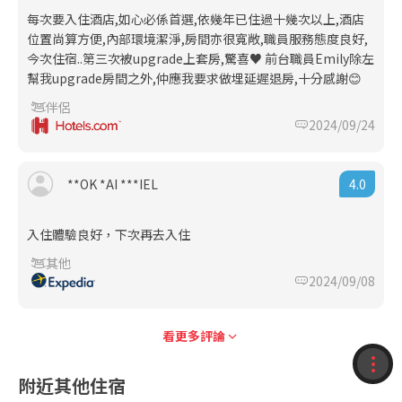
每次要入住酒店,如心必係首選,依幾年已住過十幾次以上,酒店
位置尚算方便,內部環境潔淨,房間亦很寬敞,職員服務態度良好,
今次住宿..第三次被upgrade上套房,驚喜♥️ 前台職員Emily除左
幫我upgrade房間之外,仲應我要求做埋延遲退房,十分感謝😊
伴侶
2024/09/24
4.0
**OK *AI ***IEL
入住體驗良好，下次再去入住
其他
2024/09/08
看更多評論
收藏
附近其他住宿