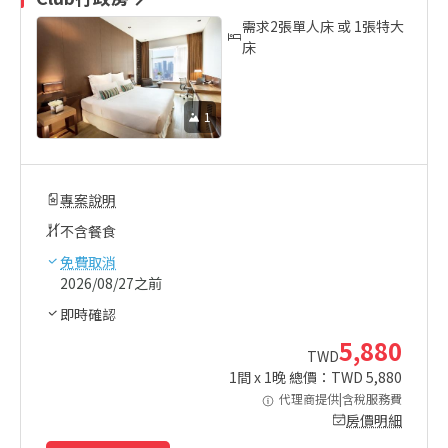
需求2張單人床 或 1張特大
床
1
專案說明
不含餐食
免費取消
2026/08/27之前
即時確認
5,880
TWD
1
間 x
1
晚 總價：TWD
5,880
代理商提供|含稅服務費
房價明細