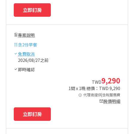
立即訂房
專案說明
含
2份早餐
免費取消
2026/08/27之前
即時確認
9,290
TWD
1
間 x
1
晚 總價：TWD
9,290
代理商提供|含稅服務費
房價明細
立即訂房