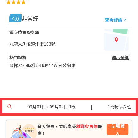
4.0
非常好
查看評論
飯店位置&交通
九龍大角咀通州街103號
熱門設施
顯示全部
電梯
24小時櫃台服務
WIFI
餐廳
09月01日 - 09月02日 1晚
|
1間房 共2位
立即登
登入會員，立即享受
雄獅會員價
優
入
惠！