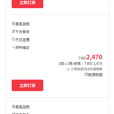
立即訂房
專案說明
不含餐食
不可退費
即時確認
2,470
TWD
1
間 x
1
晚 總價：TWD
2,470
代理商提供|含稅服務費
房價明細
立即訂房
專案說明