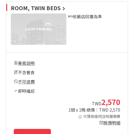
ROOM, TWIN BEDS
依飯店回覆為準
專案說明
不含餐食
不可退費
即時確認
2,570
TWD
1
間 x
1
晚 總價：TWD
2,570
代理商提供|含稅服務費
房價明細