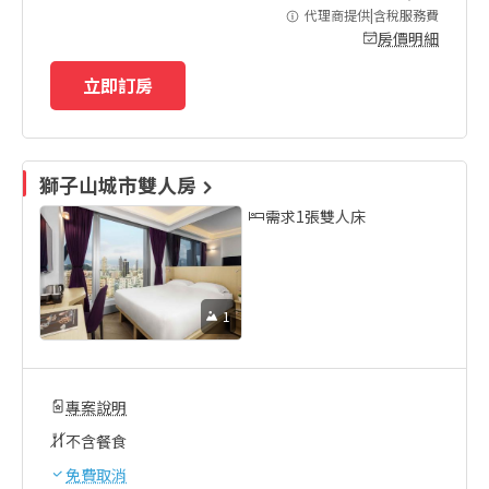
代理商提供|含稅服務費
房價明細
立即訂房
獅子山城市雙人房
需求1張雙人床
1
專案說明
不含餐食
免費取消