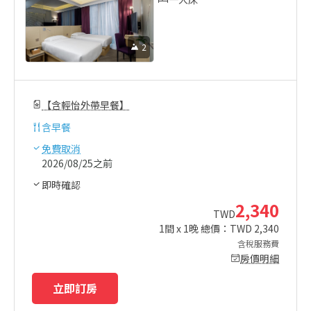
2
【含輕怡外帶早餐】
含
早餐
免費取消
2026/08/25之前
即時確認
2,340
TWD
1
間 x
1
晚 總價：TWD
2,340
含稅服務費
房價明細
立即訂房