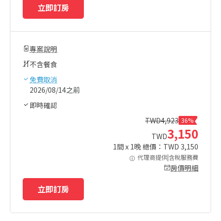
立即訂房
專案說明
不含餐食
免費取消
2026/08/14之前
即時確認
TWD
4,923
36%
3,150
TWD
1
間 x
1
晚 總價：TWD
3,150
代理商提供|含稅服務費
房價明細
立即訂房