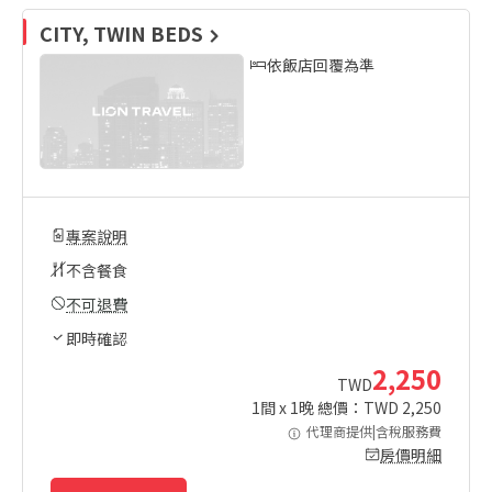
CITY, TWIN BEDS
依飯店回覆為準
專案說明
不含餐食
不可退費
即時確認
2,250
TWD
1
間 x
1
晚 總價：TWD
2,250
代理商提供|含稅服務費
房價明細