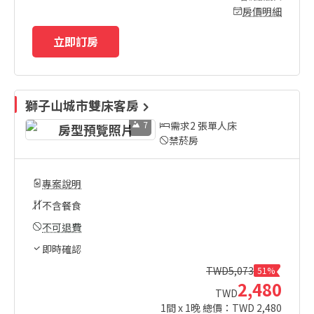
房價明細
立即訂房
獅子山城市雙床客房
7
需求2 張單人床
禁菸房
專案說明
不含餐食
不可退費
即時確認
TWD
5,073
51%
2,480
TWD
1
間 x
1
晚 總價：TWD
2,480