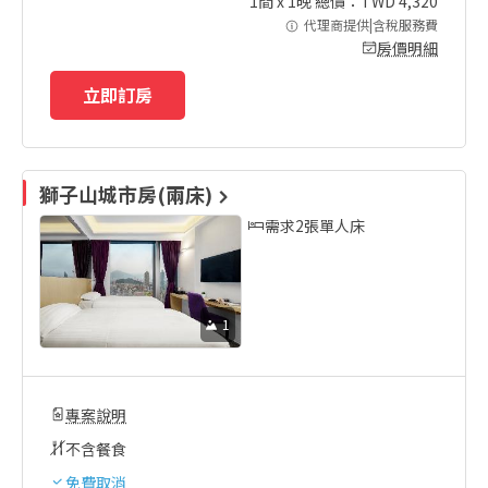
1
間 x
1
晚 總價：TWD
4,320
代理商提供|含稅服務費
房價明細
立即訂房
獅子山城市房(兩床)
需求2張單人床
1
專案說明
不含餐食
免費取消