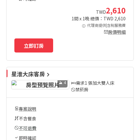
2,610
TWD
1
間 x
1
晚 總價：TWD
2,610
代理商提供|含稅服務費
房價明細
立即訂房
星淮大床客房
4
需求1 張加大雙人床
禁菸房
專案說明
不含餐食
不可退費
即時確認