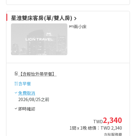
星淮雙床客房(單/雙人房)
兩小床
【含輕怡外帶早餐】
含
早餐
免費取消
2026/08/25之前
即時確認
2,340
TWD
1
間 x
1
晚 總價：TWD
2,340
含稅服務費