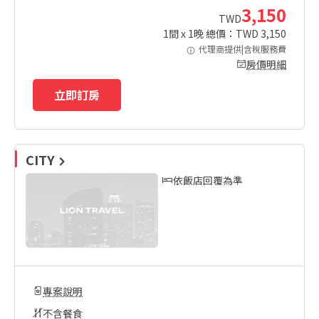
3,150
TWD
1
間 x
1
晚 總價：TWD
3,150
代理商提供|含稅服務費
房價明細
立即訂房
CITY
依飯店回覆為準
專案說明
不含餐食