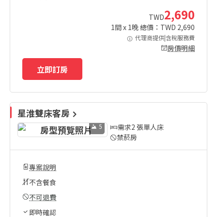
2,690
TWD
1
間 x
1
晚 總價：TWD
2,690
代理商提供|含稅服務費
房價明細
立即訂房
星淮雙床客房
5
需求2 張單人床
禁菸房
專案說明
不含餐食
不可退費
即時確認