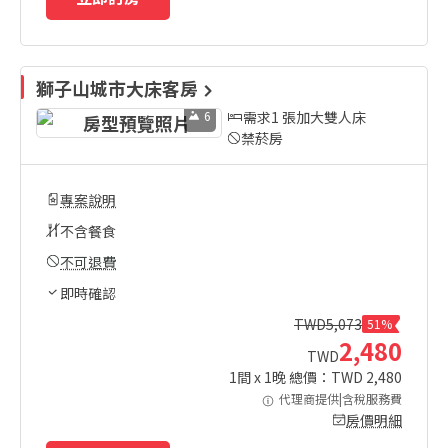
獅子山城市大床客房
6
需求1 張加大雙人床
禁菸房
專案說明
不含餐食
不可退費
即時確認
TWD
5,073
51%
2,480
TWD
1
間 x
1
晚 總價：TWD
2,480
代理商提供|含稅服務費
房價明細