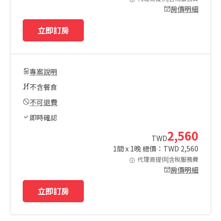
房價明細
立即訂房
專案說明
不含餐食
不可退費
即時確認
2,560
TWD
1
間 x
1
晚 總價：TWD
2,560
代理商提供|含稅服務費
房價明細
立即訂房