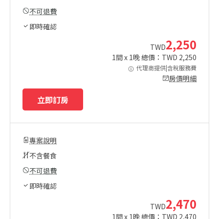
不可退費
即時確認
2,250
TWD
1
間 x
1
晚 總價：TWD
2,250
代理商提供|含稅服務費
房價明細
立即訂房
專案說明
不含餐食
不可退費
即時確認
2,470
TWD
1
間 x
1
晚 總價：TWD
2,470