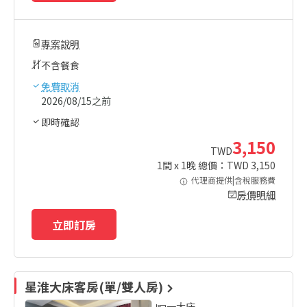
專案說明
不含餐食
免費取消
2026/08/15之前
即時確認
3,150
TWD
1
間 x
1
晚 總價：TWD
3,150
代理商提供|含稅服務費
房價明細
立即訂房
星淮大床客房(單/雙人房)
一大床