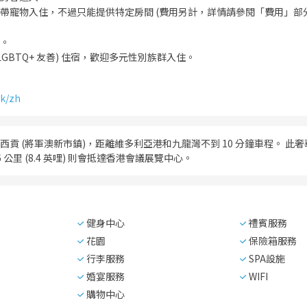
帶寵物入住，不過只能提供特定房間 (費用另計，詳情請參閱「費用」部
。
LGBTQ+ 友善) 住宿，歡迎多元性別族群入住。
hk/zh
貢 (將軍澳新市鎮)，距離維多利亞港和九龍灣不到 10 分鐘車程。 此奢華飯
6 公里 (8.4 英哩) 則會抵達香港會議展覽中心。
健身中心
禮賓服務
花園
保險箱服務
行李服務
SPA設施
婚宴服務
WIFI
購物中心