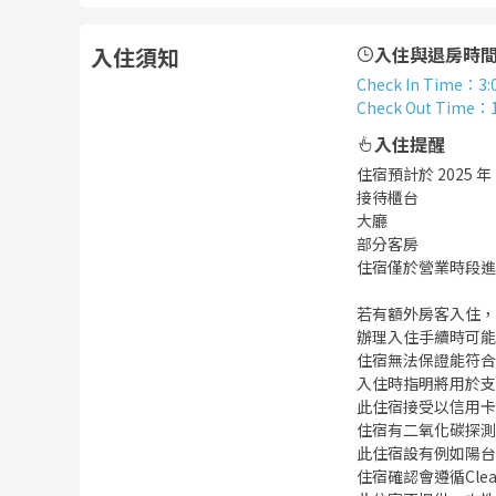
入住須知
入住與退房時
Check In Time
：
3:
Check Out Time
：
入住提醒
住宿預計於 2025 年
接待櫃台
大廳
部分客房
住宿僅於營業時段進
若有額外房客入住，
辦理入住手續時可能
住宿無法保證能符合
入住時指明將用於支
此住宿接受以信用卡
住宿有二氧化碳探測
此住宿設有例如陽台
住宿確認會遵循Clea