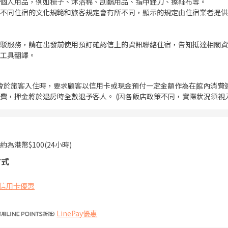
個人用品，例如梳子、沐浴棉、刮鬍用品、指甲銼刀、擦鞋布等。
不同住宿的文化規範和旅客規定會有所不同，顯示的規定由住宿業者提供
駁服務，請在出發前使用預訂確認信上的資訊聯絡住宿，告知抵達相關資
工具翻譯。
會於旅客入住時，要求顧客以信用卡或現金預付一定金額作為在館內消費
費，押金將於退房時全數退予客人。 (因各飯店政策不同，實際狀況須視
為港幣$100(24小時)
方式
信用卡優惠
LinePay優惠