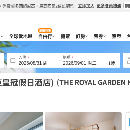
關
立即加入
更多會員禮遇
等級，消費越多回饋越高，最高回饋2倍雄獅幣！
高鐵假期
團
全球當地遊
自由行
機票
訂房
票券
簽證
入住
退房
~
，
1晚
東皇冠假日酒店)
THE ROYAL GARDEN