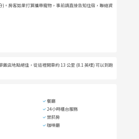
分)。房客如果打算攜帶寵物，事前請直接告知住宿，聯絡資
店地點絕佳，從這裡開車約 13 公里 (8.1 英哩) 可以到跑
餐廳
24小時櫃台服務
禁菸房
咖啡廳