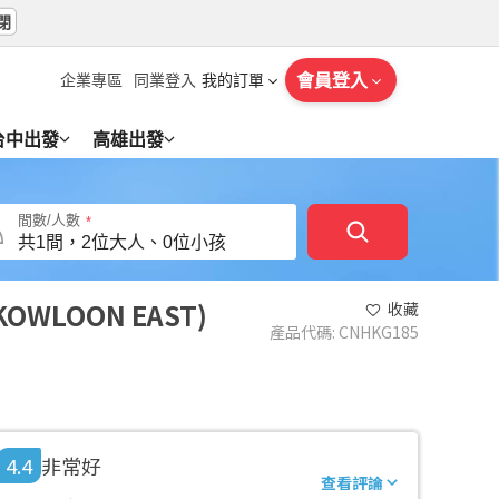
閉
會員登入
企業專區
同業登入
我的訂單
台中出發
高雄出發
間數/人數
 KOWLOON EAST
收藏
產品代碼
:
CNHKG185
4.4
非常好
查看評論