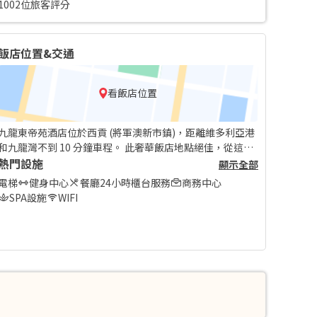
1002位旅客評分
飯店位置&交通
看飯店位置
九龍東帝苑酒店位於西貢 (將軍澳新市鎮)，距離維多利亞港
和九龍灣不到 10 分鐘車程。 此奢華飯店地點絕佳，從這裡
開車約 13 公里 (8.1 英哩) 可以到跑馬地馬場，開車 13.6 公
熱門設施
顯示全部
里 (8.4 英哩) 則會抵達香港會議展覽中心。
電梯
健身中心
餐廳
24小時櫃台服務
商務中心
SPA設施
WIFI