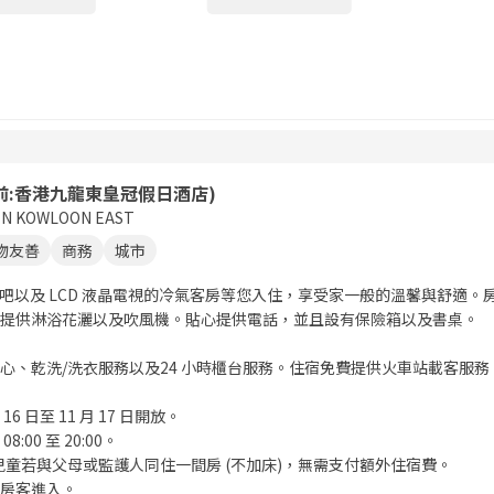
前:香港九龍東皇冠假日酒店)
EN KOWLOON EAST
物友善
商務
城市
迷你吧以及 LCD 液晶電視的冷氣客房等您入住，享受家一般的溫馨與舒
提供淋浴花灑以及吹風機。貼心提供電話，並且設有保險箱以及書桌。
心、乾洗/洗衣服務以及24 小時櫃台服務。住宿免費提供火車站載客服務
6 日至 11 月 17 日開放。
:00 至 20:00。
下的兒童若與父母或監護人同住一間房 (不加床)，無需支付額外住宿費。
房客進入。