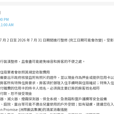
間
00 PM
11:00 AM
 7 月 2 日至 2026 年 7 月 31 日期間進行整修 (完工日期可能會改變)
行裝潢整修，且會盡可能避免噪音和房客的不便之處。
住宿業者會依照其規定收取費用
需要出示政府核發且附有照片的證件，並以現金作為押金或提供信用卡以
房客所有特殊住房要求，房客須於辦理入住手續時與住宿確認；特殊入住
付雜費的信用卡的持卡人姓名，必須與主要訂房的房客姓名相符
付款，恕不接受現金
器、滅火器、煙霧探測器、保全系統、急救箱和窗戶護欄等安全設備
、庭院、露台等可能不適合兒童使用的戶外空間；如有疑慮，建議您在入
n Promise (洲際飯店集團)的清潔消毒措施