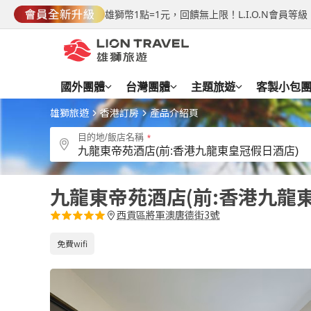
雄獅幣1點=1元，回饋無上限！L.I.O.N會員
國外團體
台灣團體
主題旅遊
客製小包
雄獅旅遊
香港訂房
產品介紹頁
目的地/飯店名稱
九龍東帝苑酒店(前:香港九龍
西貢區將軍澳唐德街3號
免費wifi