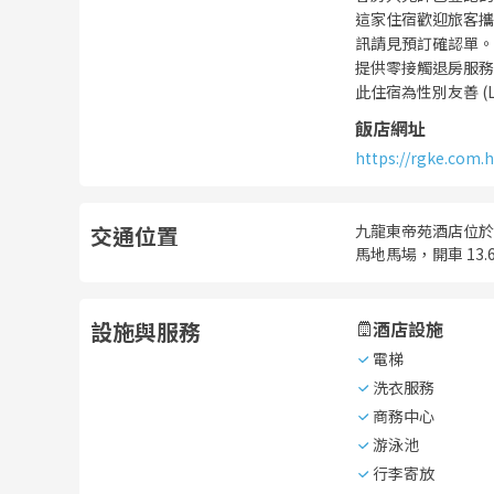
這家住宿歡迎旅客攜
訊請見預訂確認單。
提供零接觸退房服務
此住宿為性別友善 (
飯店網址
https://rgke.com.
交通位置
九龍東帝苑酒店位於西
馬地馬場，開車 13.
設施與服務
酒店設施
電梯
洗衣服務
商務中心
游泳池
行李寄放