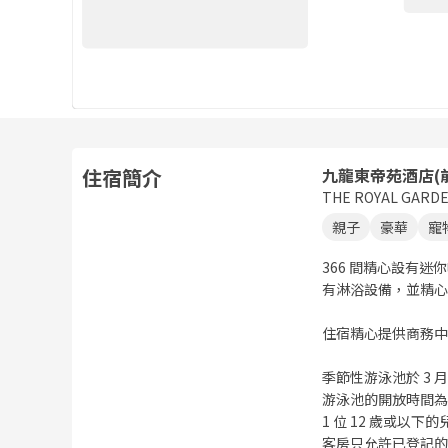
住宿簡介
九龍東帝苑酒店(
THE ROYAL GARD
親子
豪華
寵
366 間精心設有
有淋浴設備，並精心
住宿精心提供商務中
季節性游泳池於 3 月 1
游泳池的開放時間為 08
1 位 12 歲或以
客房只允許已登記的