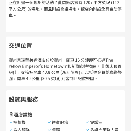
正在計畫一個鄭州的活動？此間飯店擁有 1207 平方英呎 (112
平方公尺) 的場地，而且附設會議場地。飯店內附設免費自助停
車。
交通位置
鄭州景瑞華美達酒店位於鄭州，開車 15 分鐘即可抵達The
Yellow Emperor's Hometowm和新鄭市博物館。 此飯店位置
絕佳，從這裡開車 42.9 公里 (26.6 英哩) 可以抵達金鷺鴕鳥遊樂
園，開車 49 公里 (30.5 英哩) 則會到世紀歡樂園。
設施與服務
酒店設施
提款機
禮賓服務
會議室
洗衣服務
餐廳
多語言服務人員