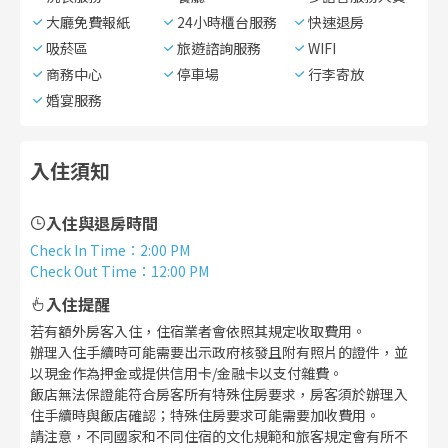
大廳免費報紙
24小時櫃台服務
快速退房
吸菸區
旅遊諮詢服務
WIFI
商務中心
停車場
行李寄放
婚宴服務
入住須知
入住與退房時間
Check In Time
：
2:00 PM
Check Out Time
：
12:00 PM
入住提醒
若有額外房客入住，住宿業者會依照其規定收取費用。
辦理入住手續時可能需要出示政府核發且附有照片的證件，並
以現金作為押金或提供信用卡/金融卡以支付雜費。
飯店無法保證能符合房客所有特殊住房要求，房客須於辦理入
住手續時與飯店確認；特殊住房要求可能需要加收費用。
請注意，不同國家和不同住宿的文化規範和旅客規定會有所不