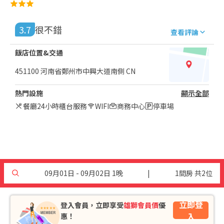
3.7
很不錯
查看評論
飯店位置&交通
451100 河南省鄭州市中興大道南側 CN
熱門設施
顯示全部
餐廳
24小時櫃台服務
WIFI
商務中心
停車場
09月01日 - 09月02日 1晚
|
1間房 共2位
立即登
登入會員，立即享受
雄獅會員價
優
入
惠！