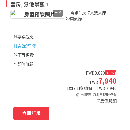
套房, 泳池景觀
4
需求1 張特大雙人床
禁菸房
專案說明
含
2份早餐
不可退費
即時確認
TWD
8,823
10%
7,940
TWD
1
間 x
1
晚 總價：TWD
7,940
代理商提供|含稅服務費
房價明細
立即訂房