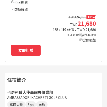
不可退費
即時確認
TWD
24,090
10%
21,680
TWD
1
間 x
1
晚 總價：TWD
21,680
代理商提供|含稅服務費
房價明細
立即訂房
住宿簡介
卡奇列積大使高爾夫俱樂部
AMBASSADORI KACHRETI GOLF CLUB
高爾夫球
Spa
商務