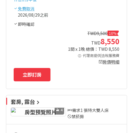
免費取消
2026/08/29之前
即時確認
TWD
9,500
10%
8,550
TWD
1
間 x
1
晚 總價：TWD
8,550
代理商提供|含稅服務費
房價明細
立即訂房
套房, 露台
4
需求1 張特大雙人床
禁菸房