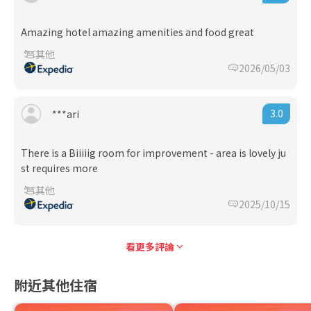
Amazing hotel amazing amenities and food great
其他
2026/05/03
3.0
***ari
There is a Biiiiig room for improvement - area is lovely ju
st requires more
其他
2025/10/15
看更多評論
附近其他住宿