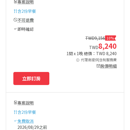
專案說明
含
2份早餐
不可退費
即時確認
TWD
9,156
10%
8,240
TWD
1
間 x
1
晚 總價：TWD
8,240
代理商提供|含稅服務費
房價明細
立即訂房
專案說明
含
2份早餐
免費取消
2026/08/29之前