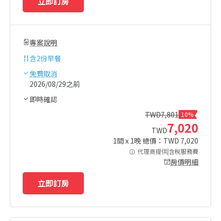
立即訂房
專案說明
含
2份早餐
免費取消
2026/08/29之前
即時確認
TWD
7,801
10%
7,020
TWD
1
間 x
1
晚 總價：TWD
7,020
代理商提供|含稅服務費
房價明細
立即訂房