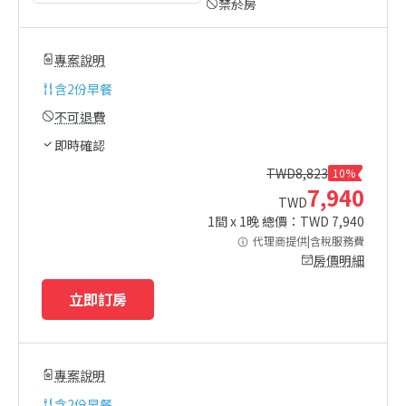
禁菸房
專案說明
含
2份早餐
不可退費
即時確認
TWD
8,823
10%
7,940
TWD
1
間 x
1
晚 總價：TWD
7,940
代理商提供|含稅服務費
房價明細
立即訂房
專案說明
含
2份早餐