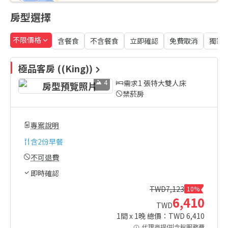
房型選擇
不限價格
含餐食
不含餐食
立即確認
免費取消
獨家
極品客房 ((King))
4
需求1 張特大雙人床
禁菸房
專案說明
含
2份早餐
不可退費
即時確認
TWD
7,123
10%
6,410
TWD
1
間 x
1
晚 總價：TWD
6,410
代理商提供|含稅服務費