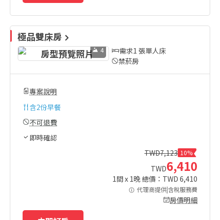
極品雙床房
4
需求1 張單人床
禁菸房
專案說明
含
2份早餐
不可退費
即時確認
TWD
7,123
10%
6,410
TWD
1
間 x
1
晚 總價：TWD
6,410
代理商提供|含稅服務費
房價明細