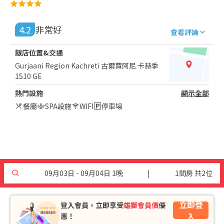
4.2
非常好
查看評論
飯店位置&交通
Gurjaani Region Kachreti 古爾賈阿尼 卡赫季
1510 GE
熱門設施
顯示全部
餐廳
SPA設施
WIFI
停車場
09月03日 - 09月04日 1晚
|
1間房 共2位
立即登
登入會員，立即享受
雄獅會員價
優
入
惠！