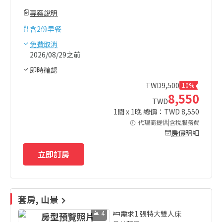
專案說明
含
2份早餐
免費取消
2026/08/29之前
即時確認
TWD
9,500
10%
8,550
TWD
1
間 x
1
晚 總價：TWD
8,550
代理商提供|含稅服務費
房價明細
立即訂房
套房, 山景
4
需求1 張特大雙人床