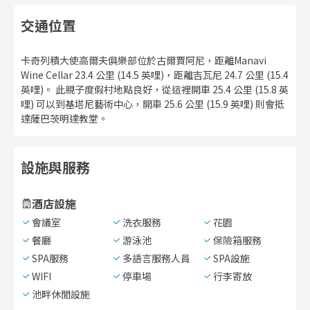
交通位置
卡奇列積大使高爾夫俱樂部位於古爾賈阿尼，距離Manavi
Wine Cellar 23.4 公里 (14.5 英哩)，距離吉瓦尼 24.7 公里 (15.4
英哩)。 此親子度假村地點良好，從這裡開車 25.4 公里 (15.8 英
哩) 可以到基塔尼藝術中心，開車 25.6 公里 (15.9 英哩) 則會抵
達薩巴茨明達教堂。
設施與服務
酒店設施
會議室
洗衣服務
花園
餐廳
游泳池
保險箱服務
SPA服務
多語言服務人員
SPA設施
WIFI
停車場
行李寄放
池畔休閒設施