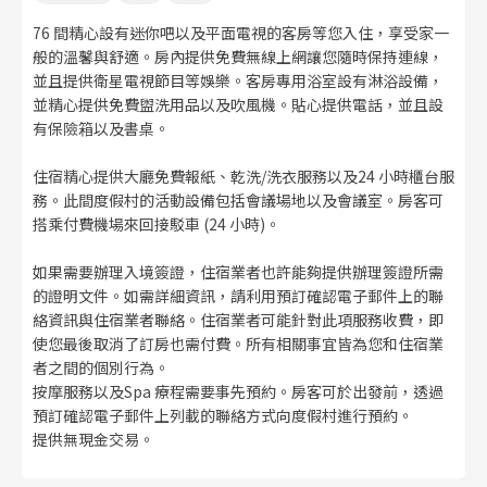
76 間精心設有迷你吧以及平面電視的客房等您入住，享受家一
般的溫馨與舒適。房內提供免費無線上網讓您隨時保持連線，
並且提供衛星電視節目等娛樂。客房專用浴室設有淋浴設備，
並精心提供免費盥洗用品以及吹風機。貼心提供電話，並且設
有保險箱以及書桌。
住宿精心提供大廳免費報紙、乾洗/洗衣服務以及24 小時櫃台服
務。此間度假村的活動設備包括會議場地以及會議室。房客可
搭乘付費機場來回接駁車 (24 小時)。
如果需要辦理入境簽證，住宿業者也許能夠提供辦理簽證所需
的證明文件。如需詳細資訊，請利用預訂確認電子郵件上的聯
絡資訊與住宿業者聯絡。住宿業者可能針對此項服務收費，即
使您最後取消了訂房也需付費。所有相關事宜皆為您和住宿業
者之間的個別行為。
按摩服務以及Spa 療程需要事先預約。房客可於出發前，透過
預訂確認電子郵件上列載的聯絡方式向度假村進行預約。
提供無現金交易。