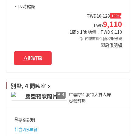
即時確認
TWD
10,123
10%
9,110
TWD
1
間 x
1
晚 總價：TWD
9,110
代理商提供|含稅服務費
房價明細
立即訂房
別墅, 4 間臥室
4
需求4 張特大雙人床
禁菸房
專案說明
含
2份早餐