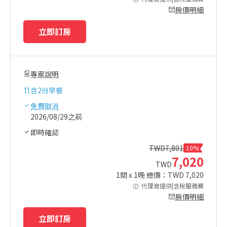
房價明細
立即訂房
專案說明
含
2份早餐
免費取消
2026/08/29之前
即時確認
TWD
7,801
10%
7,020
TWD
1
間 x
1
晚 總價：TWD
7,020
代理商提供|含稅服務費
房價明細
立即訂房