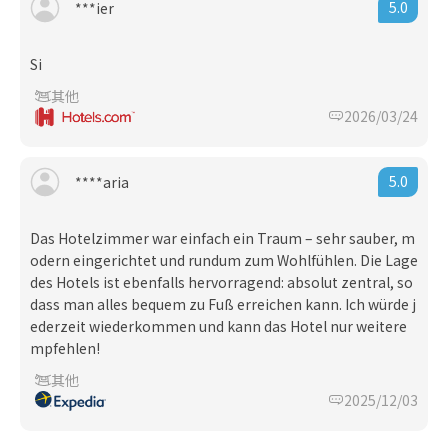
5.0
***ier
Si
其他
2026/03/24
5.0
****aria
Das Hotelzimmer war einfach ein Traum – sehr sauber, m
odern eingerichtet und rundum zum Wohlfühlen. Die Lage
des Hotels ist ebenfalls hervorragend: absolut zentral, so
dass man alles bequem zu Fuß erreichen kann. Ich würde j
ederzeit wiederkommen und kann das Hotel nur weitere
mpfehlen!
其他
2025/12/03