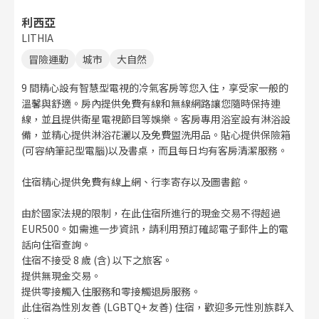
利西亞
LITHIA
冒險運動
城市
大自然
9 間精心設有智慧型電視的冷氣客房等您入住，享受家一般的
溫馨與舒適。房內提供免費有線和無線網路讓您隨時保持連
線，並且提供衛星電視節目等娛樂。客房專用浴室設有淋浴設
備，並精心提供淋浴花灑以及免費盥洗用品。貼心提供保險箱
(可容納筆記型電腦)以及書桌，而且每日均有客房清潔服務。
住宿精心提供免費有線上網、行李寄存以及圖書館。
由於國家法規的限制，在此住宿所進行的現金交易不得超過
EUR500。如需進一步資訊，請利用預訂確認電子郵件上的電
話向住宿查詢。
住宿不接受 8 歲 (含) 以下之旅客。
提供無現金交易。
提供零接觸入住服務和零接觸退房服務。
此住宿為性別友善 (LGBTQ+ 友善) 住宿，歡迎多元性別族群入