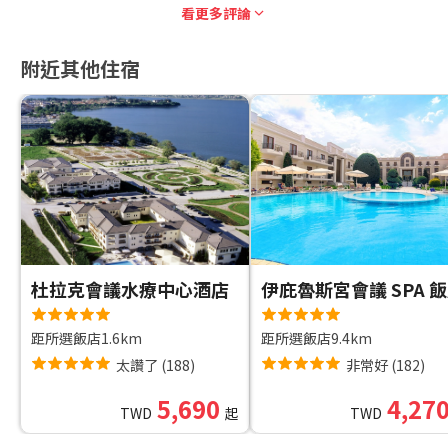
看更多評論
附近其他住宿
杜拉克會議水療中心酒店
伊庇魯斯宮會議 SPA 
距所選飯店1.6km
距所選飯店9.4km
太讚了
(
188
)
非常好
(
182
)
5,690
4,27
TWD
起
TWD