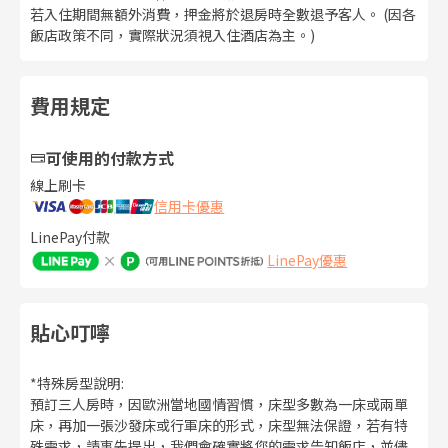
若入住期間無額外消費，押金將於退房時全數退予客人。 (因各
飯店政策不同，實際狀況須視入住酒店為主。)
費用規定
可使用的付款方式
線上刷卡
信用卡優惠
LinePay付款
LinePay優惠
貼心叮嚀
*特殊房型說明:
預訂三人房時，因歐洲當地國情習慣，床型多數為一床或兩單
床，再加一張沙發床或行軍床的形式，床型無法保證，若有特
殊需求，請事先提出，我們會確實將您的需求告知飯店，並儘