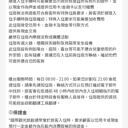
辦理入住手續時可能需要出示政府核發且附有照片的證件，並
以現金作為押金或提供信用卡/金融卡以支付雜費
住宿無法保證能符合房客所有特殊住房要求，房客須於辦理入
住手續時與住宿確認；特殊入住要求可能需要加收費用
此住宿接受信用卡、金融卡及現金等付款方式
提供無現金交易
嚴禁在住宿內舉辦派對或團體活動
住宿有滅火器、煙霧探測器和急救箱等安全設備
此住宿設有例如陽台、庭院、露台等可能不適合兒童使用的戶
外空間；如有疑慮，建議您在入住前與住宿方聯絡，確認他們
可提供適合您的客房
櫃台服務時間：每日 08:00 - 21:00。如果您計劃在 21:00 後抵
達住宿，請事先通知住宿，聯絡方式可以在預訂確認電子郵件
中找到。旅客會在抵達前 48 小時內收到內含入住相關指示的電
子郵件。櫃台於特定時段會有服務人員接待。住宿提供的資訊
可能經由自動翻譯工具翻譯。
保證金
*國際觀光旅館通常會於旅客入住時，要求顧客以信用卡或現金
預付一定金額作為在館內消費簽帳的保證金。