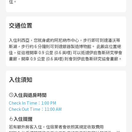
住。
交通位置
入住利西亞，您就身處約阿尼納市中心，步行即可到達潘沃蒂
斯湖，步行約 6 分鐘則可到達銀器製造博物館。 此飯店位置絕
佳，從這裡開車 0.9 公里 (0.6 英哩) 可以抵達伊庇魯斯研究學會
畫廊，開車 0.9 公里 (0.6 英哩) 則會到伊庇魯斯研究協會畫廊。
入住須知
入住與退房時間
Check In Time
：
1:00 PM
Check Out Time
：
11:00 AM
入住提醒
若有額外房客入住，住宿業者會依照其規定收取費用