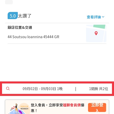
5.0
太讚了
查看評論
飯店位置&交通
44 Soutsou Ioannina 45444 GR
09月02日 - 09月03日 1晚
|
1間房 共2位
立即登
登入會員，立即享受
雄獅會員價
優
入
惠！