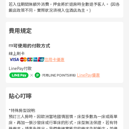
若入住期間無額外消費，押金將於退房時全數退予客人。 (因各
飯店政策不同，實際狀況須視入住酒店為主。)
費用規定
可使用的付款方式
線上刷卡
信用卡優惠
LinePay付款
LinePay優惠
貼心叮嚀
*特殊房型說明:
預訂三人房時，因歐洲當地國情習慣，床型多數為一床或兩單
床，再加一張沙發床或行軍床的形式，床型無法保證，若有特
殊需求，請事先提出，我們會確實將您的需求告知飯店，並儘