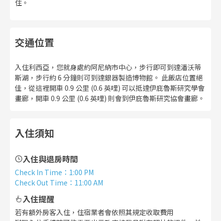
住。
交通位置
入住利西亞，您就身處約阿尼納市中心，步行即可到達潘沃蒂
斯湖，步行約 6 分鐘則可到達銀器製造博物館。 此飯店位置絕
佳，從這裡開車 0.9 公里 (0.6 英哩) 可以抵達伊庇魯斯研究學會
畫廊，開車 0.9 公里 (0.6 英哩) 則會到伊庇魯斯研究協會畫廊。
入住須知
入住與退房時間
Check In Time
：
1:00 PM
Check Out Time
：
11:00 AM
入住提醒
若有額外房客入住，住宿業者會依照其規定收取費用