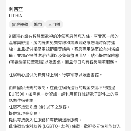
利西亞
LITHIA
冒險運動
城市
大自然
9 間精心設有智慧型電視的冷氣客房等您入住，享受家一般的
溫馨與舒適。房內提供免費有線和無線網路讓您隨時保持連
線，並且提供衛星電視節目等娛樂。客房專用浴室設有淋浴設
備，並精心提供淋浴花灑以及免費盥洗用品。貼心提供保險箱
(可容納筆記型電腦)以及書桌，而且每日均有客房清潔服務。
住宿精心提供免費有線上網、行李寄存以及圖書館。
由於國家法規的限制，在此住宿所進行的現金交易不得超過
EUR500。如需進一步資訊，請利用預訂確認電子郵件上的電
話向住宿查詢。
住宿不接受 8 歲 (含) 以下之旅客。
提供無現金交易。
提供零接觸入住服務和零接觸退房服務。
此住宿為性別友善 (LGBTQ+ 友善) 住宿，歡迎多元性別族群入