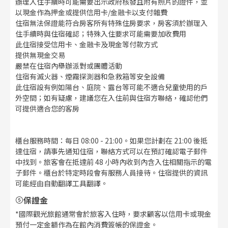
辦理入住手續時可能需要出示政府核發且附有照片的證件，並
以現金作為押金或提供信用卡/金融卡以支付雜費
住宿無法保證能符合房客所有特殊住房要求，房客須於辦理入
住手續時與住宿確認；特殊入住要求可能需要加收費用
此住宿接受信用卡、金融卡及現金等付款方式
提供無現金交易
嚴禁在住宿內舉辦派對或團體活動
住宿有滅火器、煙霧探測器和急救箱等安全設備
此住宿設有例如陽台、庭院、露台等可能不適合兒童使用的戶
外空間；如有疑慮，建議您在入住前與住宿方聯絡，確認他們
可提供適合您的客房
櫃台服務時間：每日 08:00 - 21:00。如果您計劃在 21:00 後抵
達住宿，請事先通知住宿，聯絡方式可以在預訂確認電子郵件
中找到。旅客會在抵達前 48 小時內收到內含入住相關指示的電
子郵件。櫃台於特定時段會有服務人員接待。住宿提供的資訊
可能經由自動翻譯工具翻譯。
保證金
*國際觀光旅館通常會於旅客入住時，要求顧客以信用卡或現金
預付一定金額作為在館內消費簽帳的保證金。