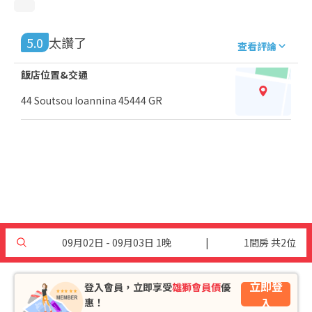
5.0
太讚了
查看評論
飯店位置&交通
44 Soutsou Ioannina 45444 GR
09月02日 - 09月03日 1晚
|
1間房 共2位
立即登
登入會員，立即享受
雄獅會員價
優
入
惠！