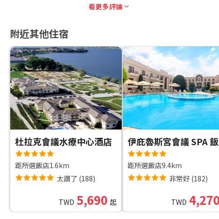
看更多評論
附近其他住宿
杜拉克會議水療中心酒店
伊庇魯斯宮會議 SPA 
距所選飯店1.6km
距所選飯店9.4km
太讚了
(
188
)
非常好
(
182
)
5,690
4,27
TWD
起
TWD