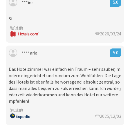
5.0
***ier
Si
其他
2026/03/24
5.0
****aria
Das Hotelzimmer war einfach ein Traum – sehr sauber, m
odern eingerichtet und rundum zum Wohlfühlen. Die Lage
des Hotels ist ebenfalls hervorragend: absolut zentral, so
dass man alles bequem zu Fuß erreichen kann. Ich würde j
ederzeit wiederkommen und kann das Hotel nur weitere
mpfehlen!
其他
2025/12/03