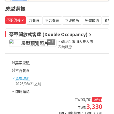
房型選擇
不限價格
含餐食
不含餐食
立即確認
免費取消
獨家
豪華開放式客房 (Double Occupancy)
8
需求1 張加大雙人床
禁菸房
專案說明
不含餐食
免費取消
2026/08/21之前
即時確認
TWD
3,701
10%
3,330
TWD
1
間 x
1
晚 總價：TWD
3,330