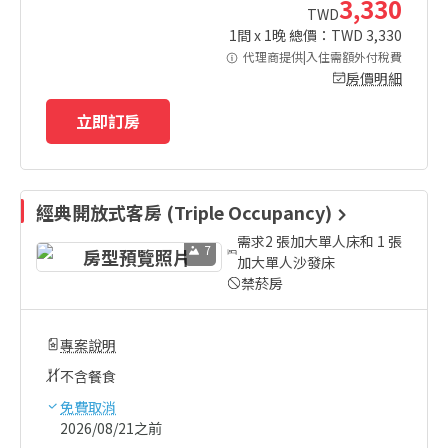
3,330
TWD
1
間 x
1
晚 總價：TWD
3,330
代理商提供|入住需額外付稅費
房價明細
立即訂房
經典開放式客房 (Triple Occupancy)
需求2 張加大單人床和 1 張
7
加大單人沙發床
禁菸房
專案說明
不含餐食
免費取消
2026/08/21之前