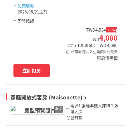
免費取消
2026/08/21之前
即時確認
TWD
4,534
10%
4,080
TWD
1
間 x
1
晚 總價：TWD
4,080
代理商提供|入住需額外付稅費
房價明細
立即訂房
家庭開放式客房 (Maisonette)
需求1 張標準雙人床和 2 張
6
單人床
禁菸房