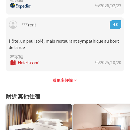
2026/02/23
4.0
***rent
Hôtel un peu isolé, mais restaurant sympathique au bout
de la rue
家庭
2025/10/20
看更多評論
附近其他住宿