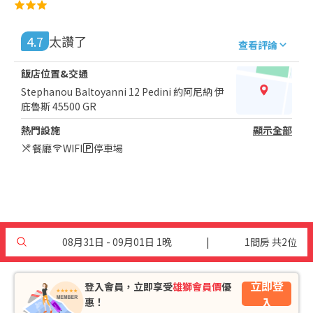
4.7
太讚了
查看評論
飯店位置&交通
Stephanou Baltoyanni 12 Pedini 約阿尼納 伊
庇魯斯 45500 GR
熱門設施
顯示全部
餐廳
WIFI
停車場
08月31日 - 09月01日 1晚
|
1間房 共2位
立即登
登入會員，立即享受
雄獅會員價
優
入
惠！