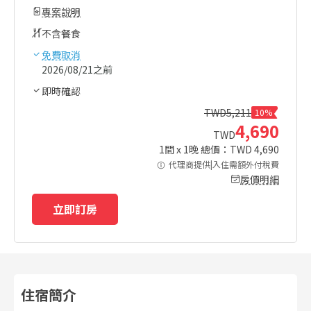
專案說明
不含餐食
免費取消
2026/08/21之前
即時確認
TWD
5,211
10%
4,690
TWD
1
間 x
1
晚 總價：TWD
4,690
代理商提供|入住需額外付稅費
房價明細
立即訂房
住宿簡介