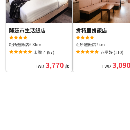
薩茲市生活飯店
肯特里肯飯店
距所選飯店6.8km
距所選飯店7km
太讚了
(
97
)
非常好
(
110
)
3,770
3,09
TWD
起
TWD