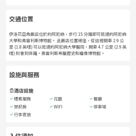
交通位置
伊洛匹亞角飯店位於約阿尼納，步行 15 分鐘即可抵達約阿尼納
大學和弗雷利斯博物館。 此飯店位置絕佳，從這裡開車 2.9 公
里 (1.8 英哩) 可以抵達約阿尼納大學醫院，開車 4.7 公里 (2.9 英
哩) 則會到保羅·弗雷利斯希臘歷史和蠟像博物館。
設施與服務
酒店設施
禮賓服務
花園
餐廳
禁菸房
WIFI
停車場
行李寄放
入住須知