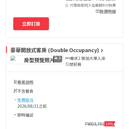
代理商提供|入住需額外付稅費
房價明細
立即訂房
豪華開放式客房 (Double Occupancy)
8
需求2 張加大單人床
禁菸房
專案說明
不含餐食
免費取消
2026/08/21之前
即時確認
TWD
3,701
10%