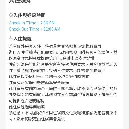
入住與退房時間
Check In Time
：
2:00 PM
Check Out Time
：
11:00 AM
入住提醒
若有額外房客入住，住宿業者會依照其規定收取費用
辦理入住手續時可能需要出示政府核發且附有照片的證件，並
以現金作為押金或提供信用卡/金融卡以支付雜費
住宿無法保證能符合房客所有特殊住房要求，房客須於辦理入
住手續時與住宿確認；特殊入住要求可能需要加收費用
此住宿接受信用卡、金融卡及現金等付款方式
住宿有滅火器和急救箱等安全設備
此住宿設有例如陽台、庭院、露台等可能不適合兒童使用的戶
外空間；如有疑慮，建議您在入住前與住宿方聯絡，確認他們
可提供適合您的客房
此住宿經過專業清潔
請注意，不同國家和不同住宿的文化規範和旅客規定會有所不
同，顯示的規定由住宿業者提供