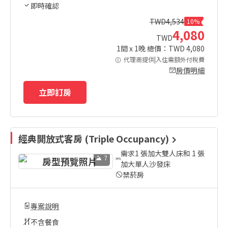
即時確認
TWD
4,534
10%
4,080
TWD
1
間 x
1
晚 總價：TWD
4,080
代理商提供|入住需額外付稅費
房價明細
立即訂房
經典開放式客房 (Triple Occupancy)
需求1 張加大雙人床和 1 張
7
加大單人沙發床
禁菸房
專案說明
不含餐食