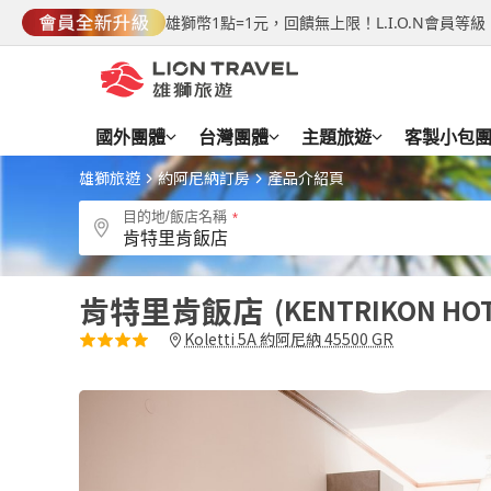
雄獅幣1點=1元，回饋無上限！L.I.O.N會員
國外團體
台灣團體
主題旅遊
客製小包
雄獅旅遊
約阿尼納訂房
產品介紹頁
目的地/飯店名稱
肯特里肯飯店
KENTRIKON HO
Koletti 5A 約阿尼納 45500 GR