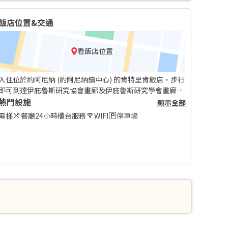
飯店位置&交通
看飯店位置
入住位於約阿尼納 (約阿尼納鎮中心) 的肯特里肯飯店，步行
即可到達伊庇魯斯研究協會畫廊及伊庇魯斯研究學會畫廊。
此飯店位置絕佳，從這裡開車 0.1 公里 (0.1 英哩) 可以抵達
熱門設施
顯示全部
Zosimaia 圖書館，開車 0.1 公里 (0.1 英哩) 則會到約阿尼納
電梯
餐廳
24小時櫃台服務
WIFI
停車場
考古博物館。