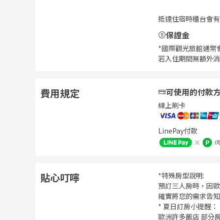
抵達住宿時櫃台會有
保證金
*國際觀光旅館通常
若入住期間無額外消
費用規定
可使用的付款
線上刷卡
LinePay付款
貼心叮嚀
*特殊房型說明:
預訂三人房時，因歐
確實將您的需求告知
* 夏日訂房小提醒：
歐洲許多飯店 部分