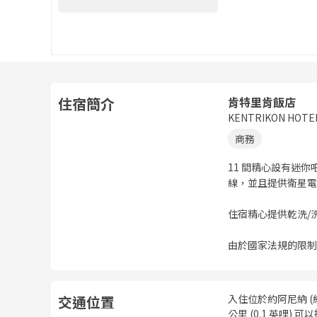
住宿簡介
肯特里肯飯店
KENTRIKON HOTE
商務
11 間精心設有迷
線，並且提供衛星電
住宿精心提供乾洗/
由於國家法規的限制
交通位置
入住位於約阿尼納 
公里 (0.1 英哩) 