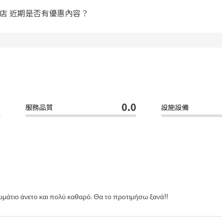
店 近期是否有優惠內容？
0
0.0
服務品質
設施設備
μάτιο άνετο και πολύ καθαρό. Θα το προτιμήσω ξανά!!