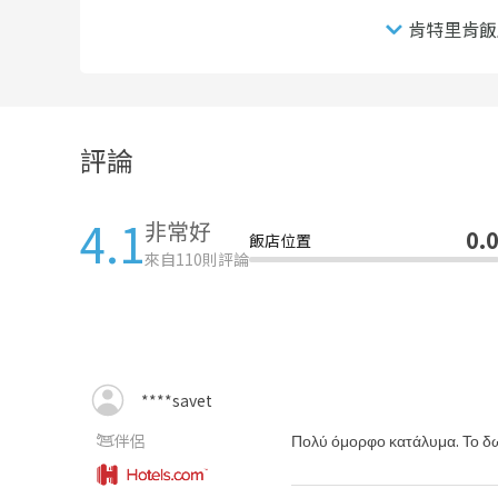
肯特里肯飯
評論
4.1
非常好
0.
飯店位置
來自
110
則評論
****savet
伴侶
Πολύ όμορφο κατάλυμα. Το δω