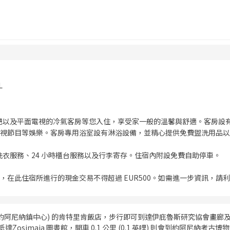
L
你吧以及平面電視的冷氣客房等您入住，享受家一般的溫馨與舒適。客房設
視節目等娛樂。客房專用浴室設有淋浴設備，並精心提供免費盥洗用品以
洗衣服務、24 小時櫃台服務以及行李寄存。住宿內附設免費自助停車。
，在此住宿所進行的現金交易不得超過 EUR500。如需進一步資訊，請
(約阿尼納鎮中心) 的肯特里肯飯店，步行即可到達伊庇魯斯研究協會畫廊及
可以抵達Zosimaia 圖書館，開車 0.1 公里 (0.1 英哩) 則會到約阿尼納考古博