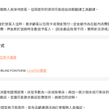
服務人員接待旅客。住宿提供的資訊可能經由自動翻譯工具翻譯。
會於旅客入住時，要求顧客以信用卡或現金預付一定金額作為在館內消費
費，押金將於退房時全數退予客人。 (因各飯店政策不同，實際狀況須視
方式
信用卡優惠
LinePay優惠
洲當地國情習慣，床型多數為一床或兩單床，再加一張沙發床或行軍床的
飯店，並儘可能要求飯店如實提供，謝謝您的諒解。
房間並無冷氣提供，如有此顧慮請洽詢訂單服務人員確認。