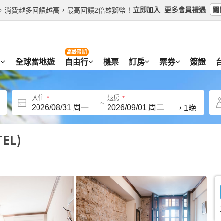
關
立即加入
更多會員禮遇
等級，消費越多回饋越高，最高回饋2倍雄獅幣！
高鐵假期
團
全球當地遊
自由行
機票
訂房
票券
簽證
入住
退房
~
，
1晚
TEL