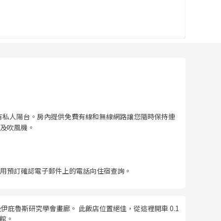
有私人陽台。房內提供免費有線和無線網路讓您隨時保持連
及吹風機。
利用預訂確認電子郵件上的電話向住宿查詢。
伊庇魯斯研究學會畫廊。 此飯店位置絕佳，從這裡開車 0.1
物館。