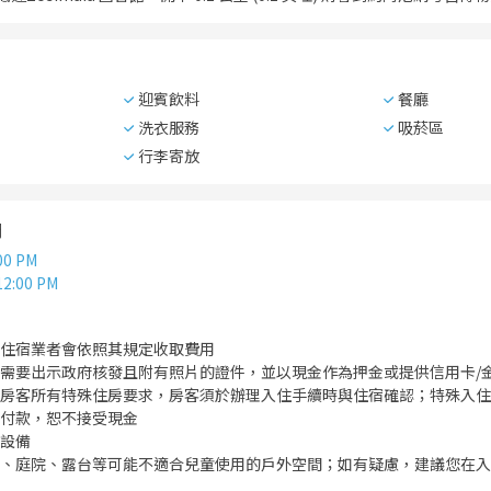
迎賓飲料
餐廳
洗衣服務
吸菸區
行李寄放
間
00 PM
12:00 PM
住宿業者會依照其規定收取費用
需要出示政府核發且附有照片的證件，並以現金作為押金或提供信用卡/
房客所有特殊住房要求，房客須於辦理入住手續時與住宿確認；特殊入住
付款，恕不接受現金
設備
、庭院、露台等可能不適合兒童使用的戶外空間；如有疑慮，建議您在入