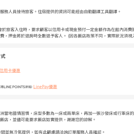
服務人員接待旅客。住宿提供的資訊可能經由自動翻譯工具翻譯。
會於旅客入住時，要求顧客以信用卡或現金預付一定金額作為在館內消費
費，押金將於退房時全數退予客人。 (因各飯店政策不同，實際狀況須視
方式
信用卡優惠
LinePay優惠
洲當地國情習慣，床型多數為一床或兩單床，再加一張沙發床或行軍床的
飯店，並儘可能要求飯店如實提供，謝謝您的諒解。
房間並無冷氣提供，如有此顧慮請洽詢訂單服務人員確認。