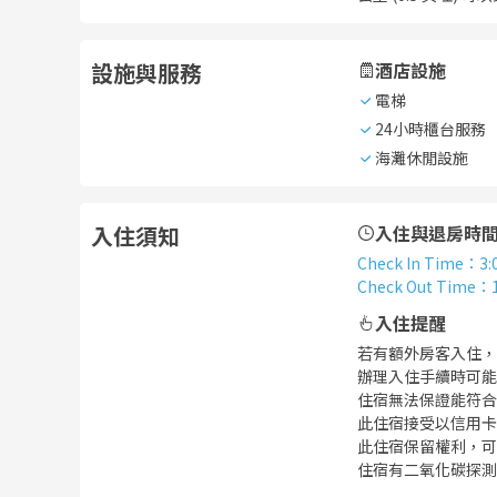
設施與服務
酒店設施
電梯
24小時櫃台服務
海灘休閒設施
入住須知
入住與退房時
Check In Time
：
3:
Check Out Time
：
入住提醒
若有額外房客入住，
辦理入住手續時可能
住宿無法保證能符合
此住宿接受以信用卡
此住宿保留權利，可
住宿有二氧化碳探測