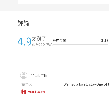
評論
4.9
太讚了
0.0
飯店位置
來自
98
則評論
**tuk **tin
伴侶
We had a lovely stay.One of