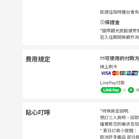
抵達住宿時櫃台會有
保證金
*國際觀光旅館通常
若入住期間無額外消
費用規定
可使用的付款
線上刷卡
LinePay付款
貼心叮嚀
*特殊房型說明:
預訂三人房時，因歐
確實將您的需求告知
* 夏日訂房小提醒：
歐洲許多飯店 部分