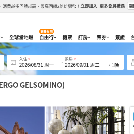
關
立即加入
更多會員禮遇
等級，消費越多回饋越高，最高回饋2倍雄獅幣！
高鐵假期
團
全球當地遊
自由行
機票
訂房
票券
簽證
入住
退房
~
，
1晚
ERGO GELSOMINO