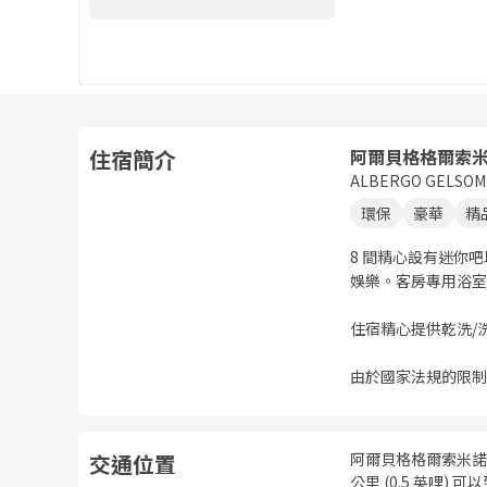
住宿簡介
阿爾貝格格爾索
ALBERGO GELSOM
環保
豪華
精
8 間精心設有迷你
娛樂。客房專用浴室
住宿精心提供乾洗/
由於國家法規的限制
交通位置
阿爾貝格格爾索米諾
公里 (0.5 英哩) 可