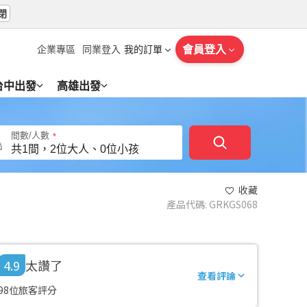
閉
會員登入
企業專區
同業登入
我的訂單
台中出發
高雄出發
間數/人數
收藏
產品代碼
:
GRKGS068
4.9
太讚了
查看評論
98位旅客評分