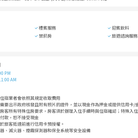
禮賓服務
迎賓飲料
禁菸房
旅遊諮詢服務
間
00 PM
11:00 AM
住宿業者會依照其規定收取費用
需要出示政府核發且附有照片的證件，並以現金作為押金或提供信用卡/
房客所有特殊住房要求，房客須於辦理入住手續時與住宿確認；特殊入住
付款，恕不接受現金
於旅客抵達前進行信用卡預授權。
器、滅火器、煙霧探測器和保全系統等安全設備