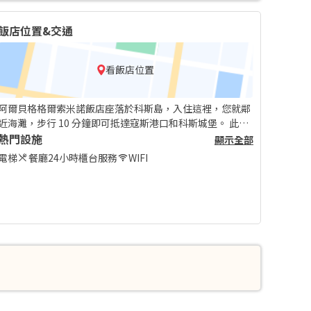
飯店位置&交通
看飯店位置
阿爾貝格格爾索米諾飯店座落於科斯島，入住這裡，您就鄰
近海灘，步行 10 分鐘即可抵達寇斯港口和科斯城堡。 此海
灘飯店地點良好，從這裡開車 0.9 公里 (0.5 英哩) 可以到寇
熱門設施
顯示全部
斯碼頭，開車 1.6 公里 (1 英哩) 則會抵達Psalidi 海灘。
電梯
餐廳
24小時櫃台服務
WIFI