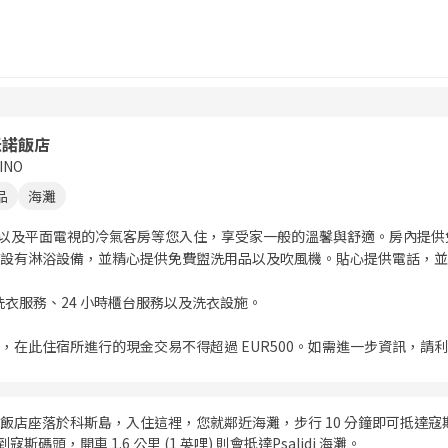
米諾飯店
INO
品
海灘
吧以及平面電視的冷氣客房等您入住，享受家一般的溫馨與舒適。房內提
設有淋浴設備，並精心提供免費盥洗用品以及吹風機。貼心提供電話，並
洗衣服務、24 小時櫃台服務以及洗衣設施。
，在此住宿所進行的現金交易不得超過 EUR500。如需進一步資訊，請
飯店座落於科斯島，入住這裡，您就鄰近海灘，步行 10 分鐘即可抵達寇斯
以到寇斯碼頭，開車 1.6 公里 (1 英哩) 則會抵達Psalidi 海灘。