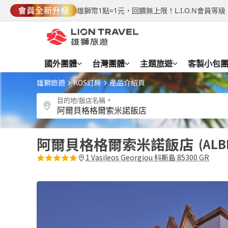
雄獅幣1點=1元，回饋無上限！L.I.O.N會員
國外團體
台灣團體
主題旅遊
客製小包
雄獅旅遊
KOS訂房
產品介紹頁
目的地/飯店名稱
阿爾貝格格爾索米諾飯店
ALB
1 Vasileos Georgiou 科斯島 85300 GR