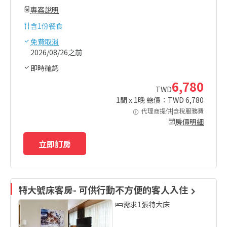
專案說明
含
1份餐食
免費取消
2026/08/26之前
即時確認
6,780
TWD
1
間 x
1
晚 總價：TWD
6,780
代理商提供|含稅服務費
房價明細
立即訂房
特大號床客房- 可供行動不方便的客人入住
需求1張特大床