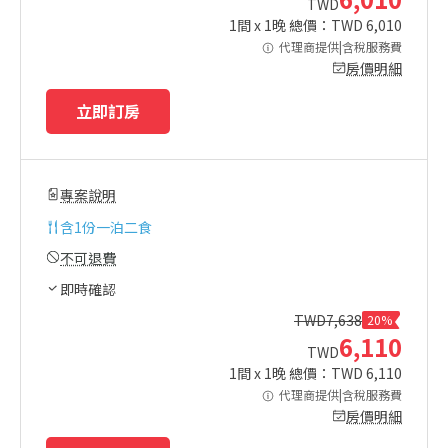
TWD
1
間 x
1
晚 總價：TWD
6,010
代理商提供|含稅服務費
房價明細
立即訂房
專案說明
含
1份一泊二食
不可退費
即時確認
TWD
7,638
20%
6,110
TWD
1
間 x
1
晚 總價：TWD
6,110
代理商提供|含稅服務費
房價明細