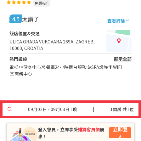
免費wifi
4.5
太讚了
查看評論
飯店位置&交通
ULICA GRADA VUKOVARA 269A, ZAGREB,
10000, CROATIA
熱門設施
顯示全部
電梯
健身中心
餐廳
24小時櫃台服務
SPA設施
WIFI
商務中心
09月02日 - 09月03日 1晚
|
1間房 共1位
立即登
登入會員，立即享受
雄獅會員價
優
入
惠！