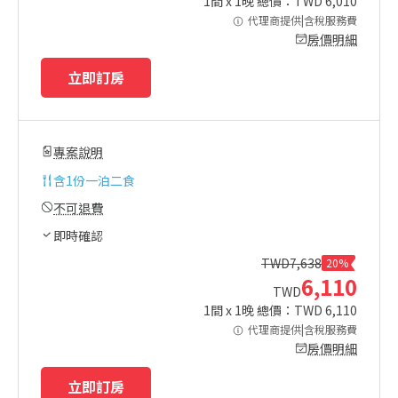
1
間 x
1
晚 總價：TWD
6,010
代理商提供|含稅服務費
房價明細
立即訂房
專案說明
含
1份一泊二食
不可退費
即時確認
TWD
7,638
20%
6,110
TWD
1
間 x
1
晚 總價：TWD
6,110
代理商提供|含稅服務費
房價明細
立即訂房