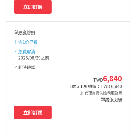
立即訂房
專案說明
含
1份早餐
免費取消
2026/08/29之前
即時確認
6,840
TWD
1
間 x
1
晚 總價：TWD
6,840
代理商提供|含稅服務費
房價明細
立即訂房