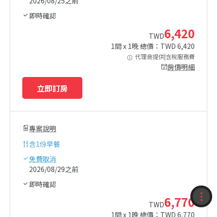
2026/08/25之前
即時確認
6,420
TWD
1
間 x
1
晚 總價：TWD
6,420
代理商提供|含稅服務費
房價明細
立即訂房
專案說明
含
1份早餐
免費取消
2026/08/29之前
即時確認
6,770
收藏
TWD
1
間 x
1
晚 總價：TWD
6,770