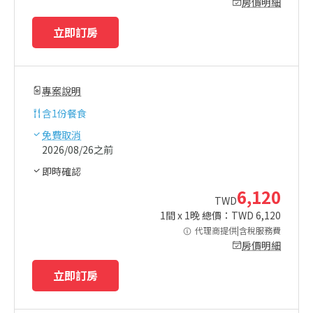
房價明細
立即訂房
專案說明
含
1份餐食
免費取消
2026/08/26之前
即時確認
6,120
TWD
1
間 x
1
晚 總價：TWD
6,120
代理商提供|含稅服務費
房價明細
立即訂房