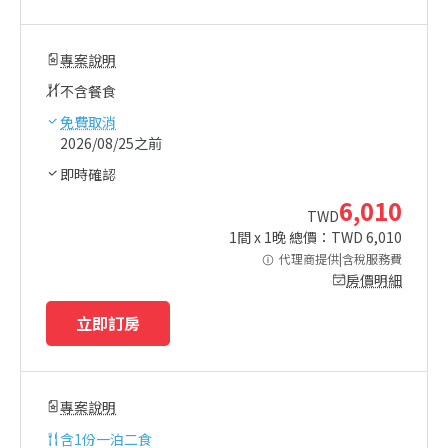
專案說明
不含餐食
免費取消
2026/08/25之前
即時確認
6,010
TWD
1
間 x
1
晚 總價：TWD
6,010
代理商提供|含稅服務費
房價明細
立即訂房
專案說明
含
1份一泊二食