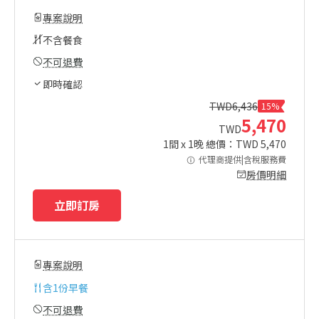
專案說明
不含餐食
不可退費
即時確認
TWD
6,436
15%
5,470
TWD
1
間 x
1
晚 總價：TWD
5,470
代理商提供|含稅服務費
房價明細
立即訂房
專案說明
含
1份早餐
不可退費