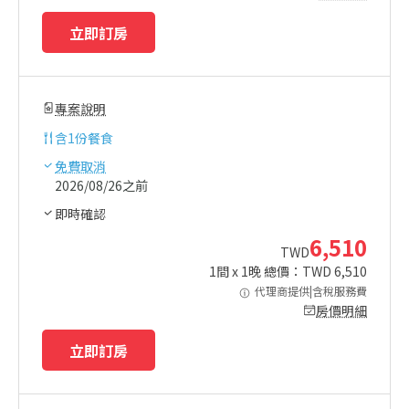
立即訂房
專案說明
含
1份餐食
免費取消
2026/08/26之前
即時確認
6,510
TWD
1
間 x
1
晚 總價：TWD
6,510
代理商提供|含稅服務費
房價明細
立即訂房