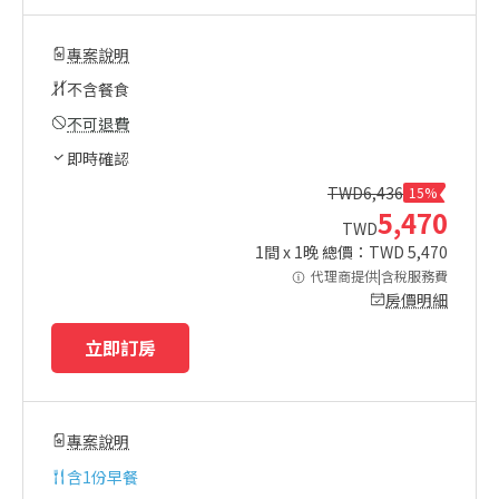
專案說明
不含餐食
不可退費
即時確認
TWD
6,436
15%
5,470
TWD
1
間 x
1
晚 總價：TWD
5,470
代理商提供|含稅服務費
房價明細
立即訂房
專案說明
含
1份早餐