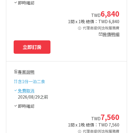
即時確認
6,840
TWD
1
間 x
1
晚 總價：TWD
6,840
代理商提供|含稅服務費
房價明細
立即訂房
專案說明
含
1份一泊二食
免費取消
2026/08/29之前
即時確認
7,560
TWD
1
間 x
1
晚 總價：TWD
7,560
代理商提供|含稅服務費