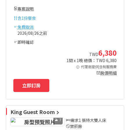
專案說明
含
1份餐食
免費取消
2026/08/26之前
即時確認
6,380
TWD
1
間 x
1
晚 總價：TWD
6,380
代理商提供|含稅服務費
房價明細
立即訂房
King Guest Room
7
需求1 張特大雙人床
禁菸房