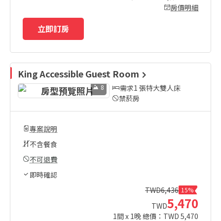
房價明細
立即訂房
King Accessible Guest Room
8
需求1 張特大雙人床
禁菸房
專案說明
不含餐食
不可退費
即時確認
TWD
6,436
15%
5,470
TWD
1
間 x
1
晚 總價：TWD
5,470