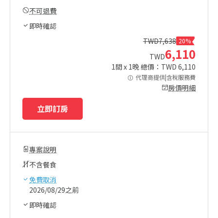
不可退費
即時確認
TWD
7,638
20%
6,110
TWD
1
間 x
1
晚 總價：TWD
6,110
代理商提供|含稅服務費
房價明細
立即訂房
專案說明
不含餐食
免費取消
2026/08/29之前
即時確認