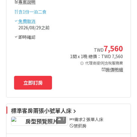
專案說明
含
1份一泊二食
免費取消
2026/08/29之前
即時確認
7,560
TWD
1
間 x
1
晚 總價：TWD
7,560
代理商提供|含稅服務費
房價明細
立即訂房
標準客房兩張小號單人床
7
需求2 張單人床
禁菸房