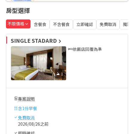
房型選擇
不限價格
含餐食
不含餐食
立即確認
免費取消
獨家
SINGLE STADARD
依飯店回覆為準
1
專案說明
含
1份早餐
免費取消
2026/08/26之前
即時確認