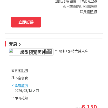
1
間 x
1
晚 總價：TWD
6,150
代理商提供|含稅服務費
房價明細
立即訂房
套房
9
需求1 張特大雙人床
專案說明
不含餐食
免費取消
2026/08/15之前
即時確認
6,150
TWD