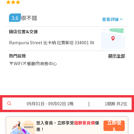
3.6
很不錯
查看評論
飯店位置&交通
Rampuria Street 比卡納 拉賈斯坦 334001 IN
熱門設施
顯示全部
WIFI
餐廳
商務中心
09月01日 - 09月02日 1晚
|
1間房 共2位
立即登
登入會員，立即享受
雄獅會員價
優
入
惠！