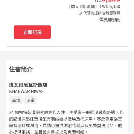
1
間 x
1
晚 總價：TWD
6,150
代理商提供|含稅服務費
房價明細
立即訂房
住宿簡介
班瓦爾尼瓦斯飯店
BHANWAR NIWAS
商務
溫泉
24 間獨特裝潢的客房等您入住，享受家一般的溫馨與舒適。您
的記憶床墊床墊搭配有羽絨被以及埃及棉床單。客房專用浴室
設有浴缸或淋浴，並精心提供淋浴花灑以及免費盥洗用品。貼
心提供電話，並且設有書桌以及免費報紙。