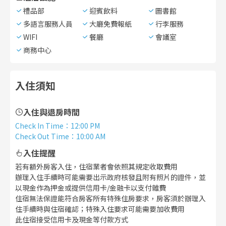
禮品部
迎賓飲料
圖書館
多語言服務人員
大廳免費報紙
行李服務
WIFI
餐廳
會議室
商務中心
入住須知
入住與退房時間
Check In Time
：
12:00 PM
Check Out Time
：
10:00 AM
入住提醒
若有額外房客入住，住宿業者會依照其規定收取費用
辦理入住手續時可能需要出示政府核發且附有照片的證件，並
以現金作為押金或提供信用卡/金融卡以支付雜費
住宿無法保證能符合房客所有特殊住房要求，房客須於辦理入
住手續時與住宿確認；特殊入住要求可能需要加收費用
此住宿接受信用卡及現金等付款方式