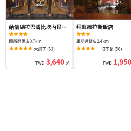
納倫德拉巴灣比坎內爾飯店
拜龍維拉斯飯店
距所選飯店0.7km
距所選飯店2.4km
太讚了
(
53
)
很不錯
(
56
)
3,640
1,95
TWD
起
TWD