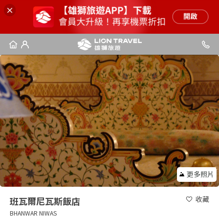
更多照片
收藏
班瓦爾尼瓦斯飯店
BHANWAR NIWAS