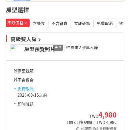
房型選擇
不限價格
含餐食
不含餐食
立即確認
免費取消
獨家
高級雙人房
9
需求2 張單人床
專案說明
不含餐食
免費取消
2026/08/15之前
即時確認
4,980
TWD
1
間 x
1
晚 總價：TWD
4,980
代理商提供|含稅服務費