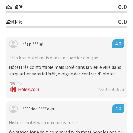
0.0
設施設備
0.0
整潔狀況
4.0
**an ***iel
Très bon hôtel mais dans un quartier éloigné
Hôtel très confortable mais isolé dans la vieille ville dans
un quartier sans intérêt, éloigné des centres d'intérêt.
伴侶
2016/03/23
4.0
****fied ****eler
Historic hotel with unique features
We stayed for 4 days compared with most peoples one or