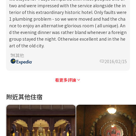
two and were impressed with the service alongside the in
terior of this extraordinary historic hotel. Only faults were
1 plumbing problem - so we were moved and had the cha
nce to enjoy an alternative glorious room ( all unique). An
d the evening dinner was rather bland whenever a foreign
group stayed the night. Otherwise excellent and in the he
art of the old city.
其他
2016/02/15
看更多評論
附近其他住宿