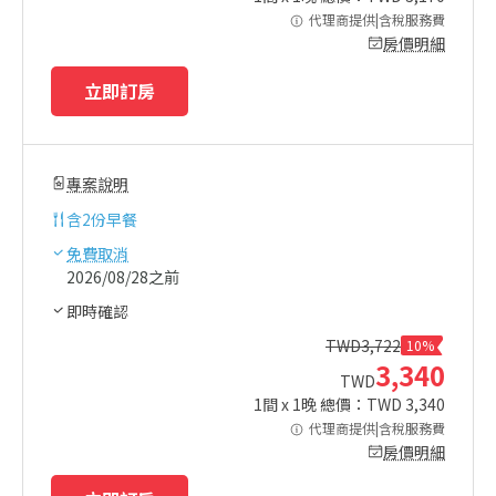
代理商提供|含稅服務費
房價明細
立即訂房
專案說明
含
2份早餐
免費取消
2026/08/28之前
即時確認
TWD
3,722
10%
3,340
TWD
1
間 x
1
晚 總價：TWD
3,340
代理商提供|含稅服務費
房價明細