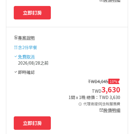
立即訂房
專案說明
含
2份早餐
免費取消
2026/08/28之前
即時確認
TWD
4,045
10%
3,630
TWD
1
間 x
1
晚 總價：TWD
3,630
代理商提供|含稅服務費
房價明細
立即訂房