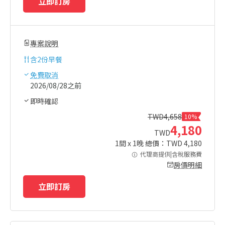
立即訂房
專案說明
含
2份早餐
免費取消
2026/08/28之前
即時確認
TWD
4,658
10%
4,180
TWD
1
間 x
1
晚 總價：TWD
4,180
代理商提供|含稅服務費
房價明細
立即訂房