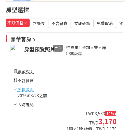
房型選擇
不限價格
含餐食
不含餐食
立即確認
免費取消
獨家
豪華客房
5
需求1 張加大雙人床
禁菸房
專案說明
不含餐食
免費取消
2026/08/28之前
即時確認
TWD
3,533
10%
3,170
TWD
1
間 x
1
晚 總價：TWD
3,170