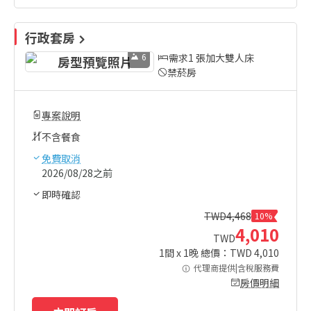
行政套房
6
需求1 張加大雙人床
禁菸房
專案說明
不含餐食
免費取消
2026/08/28之前
即時確認
TWD
4,468
10%
4,010
TWD
1
間 x
1
晚 總價：TWD
4,010
代理商提供|含稅服務費
房價明細