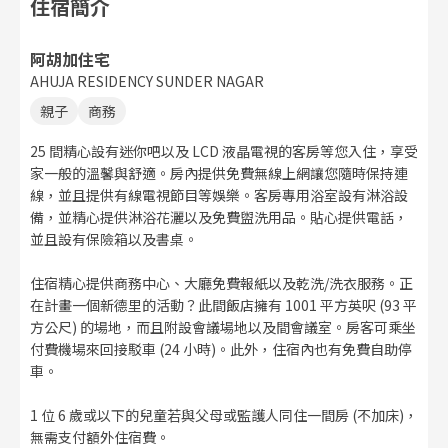
住宿簡介
阿胡加住宅
AHUJA RESIDENCY SUNDER NAGAR
親子
商務
25 間精心設有迷你吧以及 LCD 液晶電視的客房等您入住，享受
家一般的溫馨與舒適。房內提供免費無線上網讓您隨時保持連
線，並且提供有線電視節目等娛樂。客房專用浴室設有淋浴設
備，並精心提供淋浴花灑以及免費盥洗用品。貼心提供電話，
並且設有保險箱以及書桌。
住宿精心提供商務中心、大廳免費報紙以及乾洗/洗衣服務。正
在計畫一個新德里的活動？此間飯店擁有 1001 平方英呎 (93 平
方公尺) 的場地，而且附設會議場地以及間會議室。房客可乘坐
付費機場來回接駁車 (24 小時)。此外，住宿內也有免費自助停
車。
1 位 6 歲或以下的兒童若與父母或監護人同住一間房 (不加床)，
無需支付額外住宿費。