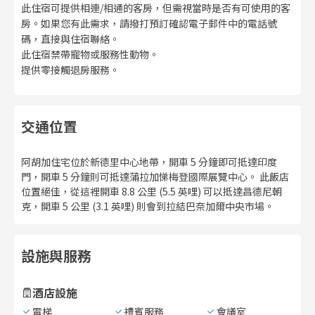
此住宿可提供相連/相通的客房，但需視當時是否有可使用的客
房。如果您有此需求，請撥打預訂確認電子郵件中的電話號
碼，直接與住宿聯絡。
此住宿禁帶寵物或服務性動物。
提供零接觸退房服務。
交通位置
阿胡加住宅位於新德里中心地帶，開車 5 分鐘即可抵達印度
門，開車 5 分鐘則可抵達蒲拉加悌梅登國際展覽中心。 此飯店
位置絕佳，從這裡開車 8.8 公里 (5.5 英哩) 可以抵達昌德尼朝
克，開車 5 公里 (3.1 英哩) 則會到拉結巴奈加爾中央市場。
設施與服務
酒店設施
電梯
禮賓服務
會議室