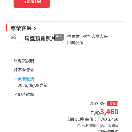
立即訂房
尊榮客房
5
需求1 張加大雙人床
禁菸房
專案說明
不含餐食
免費取消
2026/08/28之前
即時確認
TWD
3,856
10%
3,460
TWD
1
間 x
1
晚 總價：TWD
3,460
代理商提供|含稅服務費
房價明細