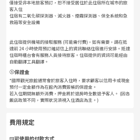
僅接受非本地旅客預訂，恕不接受居住於此住宿所在城市的旅
客入住
住宿有二氧化碳探測器、滅火器、煙霧探測器、保全系統和急
救箱等安全設備
此住宿提供機場的接駁服務 (可能需付費)，如有需要，請在抵
達前 24 小時使用預訂確認信上的資訊聯絡住宿進行安排。抵達
住宿時櫃台會有服務人員接待旅客。住宿提供的資訊可能經由
自動翻譯工具翻譯。
保證金
*國際觀光旅館通常會於旅客入住時，要求顧客以信用卡或現金
預付一定金額作為在館內消費簽帳的保證金。
若入住期間無額外消費，押金將於退房時全數退予客人。 (因各
飯店政策不同，實際狀況須視入住酒店為主。)
費用規定
可使用的付款方式