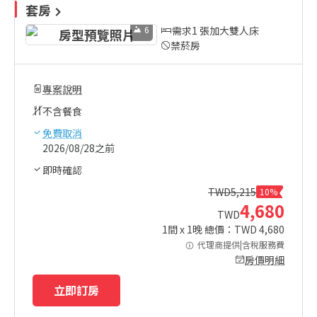
套房
6
需求1 張加大雙人床
禁菸房
專案說明
不含餐食
免費取消
2026/08/28之前
即時確認
TWD
5,215
10%
4,680
TWD
1
間 x
1
晚 總價：TWD
4,680
代理商提供|含稅服務費
房價明細
立即訂房