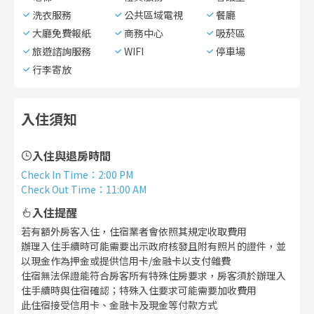
洗衣服務
公共區域電視
餐廳
大廳免費報紙
商務中心
吸菸區
旅遊諮詢服務
WIFI
停車場
行李寄放
入住須知
入住與退房時間
Check In Time
：
2:00 PM
Check Out Time
：
11:00 AM
入住提醒
若有額外房客入住，住宿業者會依照其規定收取費用
辦理入住手續時可能需要出示政府核發且附有照片的證件，並
以現金作為押金或提供信用卡/金融卡以支付雜費
住宿無法保證能符合房客所有特殊住房要求，房客須於辦理入
住手續時與住宿確認；特殊入住要求可能需要加收費用
此住宿接受信用卡、金融卡及現金等付款方式