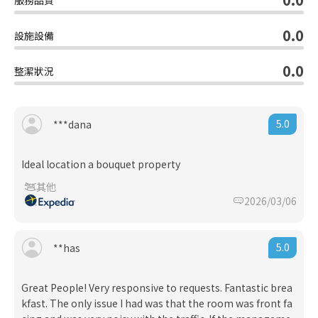
0.0
設施設備
0.0
整潔狀況
5.0
***dana
Ideal location a bouquet property
其他
2026/03/06
5.0
**has
Great People! Very responsive to requests. Fantastic brea
kfast. The only issue I had was that the room was front fa