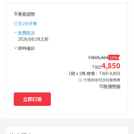
專案說明
含
2份早餐
免費取消
2026/08/28之前
即時確認
TWD
5,404
10%
4,850
TWD
1
間 x
1
晚 總價：TWD
4,850
代理商提供|含稅服務費
房價明細
立即訂房