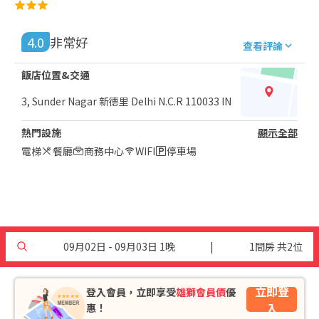
4.0
非常好
查看評論
飯店位置&交通
3, Sunder Nagar 新德里 Delhi N.C.R 110033 IN
熱門設施
顯示全部
電梯
餐廳
商務中心
WIFI
停車場
09月02日 - 09月03日 1晚
|
1間房 共2位
立即登
登入會員，立即享受
雄獅會員價
優
入
惠！