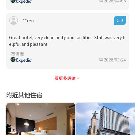
2026/04/06
5.0
**ren
Great hotel, very clean and good facilities. Staff was very h
elpful and pleasant.
團體
2026/03/24
看更多評論
附近其他住宿