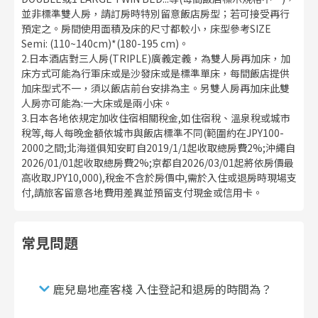
並非標準雙人房，請訂房時特別留意飯店房型；若可接受再行
預定之。房間使用面積及床的尺寸都較小，床型參考SIZE
Semi: (110~140cm)*(180-195 cm)。
2.日本酒店對三人房(TRIPLE)廣義定義，為雙人房再加床，加
床方式可能為行軍床或是沙發床或是標準單床，每間飯店提供
加床型式不一，須以飯店前台安排為主。另雙人房再加床此雙
人房亦可能為:一大床或是兩小床。
3.日本各地依規定加收住宿相關稅金,如住宿稅、溫泉稅或城市
稅等,每人每晚金額依城市與飯店標準不同(範圍約在JPY100-
2000之間;北海道俱知安町自2019/1/1起收取總房費2%;沖繩自
2026/01/01起收取總房費2%;京都自2026/03/01起將依房價最
高收取JPY10,000),稅金不含於房價中,需於入住或退房時現場支
付,請旅客留意各地費用差異並預留支付現金或信用卡。
常見問題
鹿兒島地產客棧 入住登記和退房的時間為？