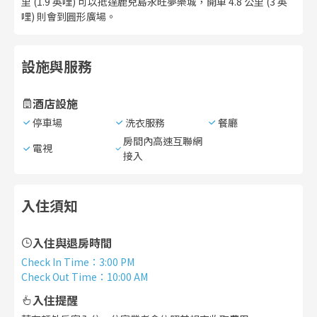
里 (1.9 英哩) 可以抵達鹿兒島永旺夢樂城，開車 4.8 公里 (3 英
哩) 則會到圓形廣場。
設施與服務
酒店設施
停車場
洗衣服務
餐廳
房間內高速互聯網
電視
接入
入住須知
入住與退房時間
Check In Time
：
3:00 PM
Check Out Time
：
10:00 AM
入住提醒