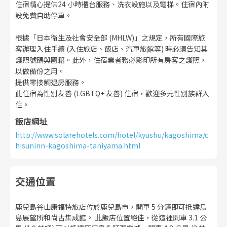
住宿精心提供24 小時櫃台服務、洗衣設施以及電梯。住宿內附
設免費自助停車。
根據「日本衛生及社會安全部 (MHLW)」之規定，所有國際旅
客辦理入住手續 (入住旅店、飯店、汽車旅館等) 時必須告知其
護照號碼與國籍。此外，住宿業者務必影印所有房客之護照，
以做備份之用。
提供零接觸退房服務。
此住宿為性別友善 (LGBTQ+ 友善) 住宿，歡迎多元性別族群入
住。
飯店網址
http://www.solarehotels.com/hotel/kyushu/kagoshima/c
hisuninn-kagoshima-taniyama.html
交通位置
鹿兒島谷山康福特旅店位於鹿兒島市，開車 5 分鐘即可抵達烏
島展望所和尚古集成館。 此飯店位置絕佳，從這裡開車 3.1 公