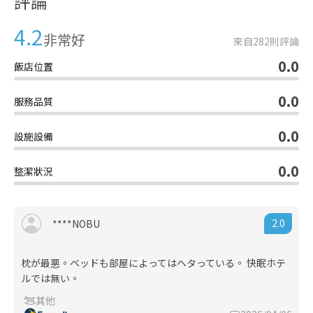
評論
4.2
非常好
來自
282
則評論
0.0
飯店位置
0.0
服務品質
0.0
設施設備
0.0
整潔狀況
2.0
****NOBU
枕が最悪。ベッドも部屋によってはヘタっている。 快眠ホテ
ルでは無い。
其他