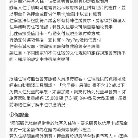
若有額外房客入住，住宿業者會依照其規定收取費用
辦理入住手續時可能需要出示政府核發且附有照片的證件，並
以現金作為押金或提供信用卡/金融卡以支付雜費
住宿無法保證能符合房客所有特殊住房要求，房客須於辦理入
住手續時與住宿確認；特殊入住要求可能需要加收費用
此住宿接受信用卡、行動支付及現金等付款方式
行動支付選項包括：支付寶、PayPay及微信支付
住宿有滅火器、煙霧探測器和急救箱等安全設備
請注意，不同國家和不同住宿的文化規範和旅客規定會有所不
同，顯示的規定由住宿業者提供
抵達住宿時櫃台會有服務人員接待旅客。住宿提供的資訊可能
經由自動翻譯工具翻譯。 「含早餐」房價計畫不含 12 歲以下
免費入住兒童的早餐，如需加購，請支付所列兒童早餐費。 如
旅客駕駛重量超過 15,000 磅 (7.5 噸) 的中型及大型車輛，須提
前聯絡住宿了解車位供應情況。
保證金
*國際觀光旅館通常會於旅客入住時，要求顧客以信用卡或現金
預付一定金額作為在館內消費簽帳的保證金。
若入住期間無額外消費，押金將於退房時全數退予客人。 (因各