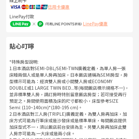
線上刷卡
信用卡優惠
LinePay付款
LinePay優惠
貼心叮嚀
*特殊房型說明:
1.日本酒店對SEMI-DBL/SEMI-TWN廣義定義，為單人房一張
床睡兩個人或是單人房再加床，日本飯店通稱為SEMI房型，房
型標示可能為：經濟雙人房或小間雙人房或ECONOMY
DOUBLE或1 LARGE TWIN BED...等(每間飯店標示規格不一)，
並非標準雙人房，請訂房時特別留意飯店房型；若可接受再行
預定之。房間使用面積及床的尺寸都較小，床型參考SIZE
Semi: (110~140cm)*(180-195 cm)。
2.日本酒店對三人房(TRIPLE)廣義定義，為雙人房再加床，加
床方式可能為行軍床或是沙發床或是標準單床，每間飯店提供
加床型式不一，須以飯店前台安排為主。另雙人房再加床此雙
人房亦可能為:一大床或是兩小床。