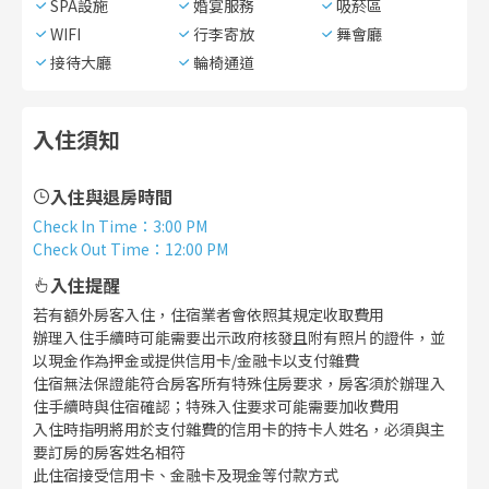
SPA設施
婚宴服務
吸菸區
WIFI
行李寄放
舞會廳
接待大廳
輪椅通道
入住須知
入住與退房時間
Check In Time
：
3:00 PM
Check Out Time
：
12:00 PM
入住提醒
若有額外房客入住，住宿業者會依照其規定收取費用
辦理入住手續時可能需要出示政府核發且附有照片的證件，並
以現金作為押金或提供信用卡/金融卡以支付雜費
住宿無法保證能符合房客所有特殊住房要求，房客須於辦理入
住手續時與住宿確認；特殊入住要求可能需要加收費用
入住時指明將用於支付雜費的信用卡的持卡人姓名，必須與主
要訂房的房客姓名相符
此住宿接受信用卡、金融卡及現金等付款方式