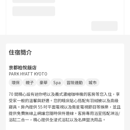
住宿簡介
京都柏悅飯店
PARK HYATT KYOTO
環保
親子
豪華
Spa
冒險運動
城市
70 間精心設有迷你吧以及義式濃縮咖啡機的客房等您入住，享
受家一般的溫馨與舒適。您的睡床貼心搭配有羽絨被以及高級
寢具。房內提供 55 吋平面電視以及衛星電視節目等娛樂，並且
提供免費無線上網讓您隨時保持連線。客房專用浴室搭配淋浴/
浴缸二合一，精心提供全浸式浴缸以及名牌盥洗用品。