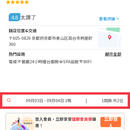
4.8
太讚了
查看評論
飯店位置&交通
〒605-0826 京都府京都市東山区高台寺桝屋町
360
熱門設施
顯示全部
電梯
餐廳
24小時櫃台服務
SPA設施
WIFI
09月03日 - 09月04日 1晚
|
1間房 共2位
立即登
登入會員，立即享受
雄獅會員價
優
入
惠！