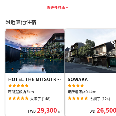
看更多評論
附近其他住宿
HOTEL THE MITSUI KYOTO, A LUXURY COLLECTION HOTEL
SOWAKA
距所選飯店3km
距所選飯店0.4km
太讚了
(
148
)
太讚了
(
124
)
29,300
26,50
TWD
起
TWD