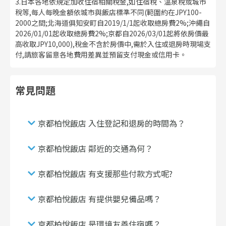
3.日本各地依規定加收住宿相關稅金,如住宿稅、溫泉稅或城市
稅等,每人每晚金額依城市與飯店標準不同(範圍約在JPY100-
2000之間;北海道俱知安町自2019/1/1起收取總房費2%;沖繩自
2026/01/01起收取總房費2%;京都自2026/03/01起將依房價最
高收取JPY10,000),稅金不含於房價中,需於入住或退房時現場支
付,請旅客留意各地費用差異並預留支付現金或信用卡。
常見問題
京都柏悅飯店 入住登記和退房的時間為？
京都柏悅飯店 鄰近的交通為何？
京都柏悅飯店 有支援那些付款方式呢?
京都柏悅飯店 有提供嬰兒備品嗎？
京都柏悅飯店 是環境友善住宿嗎？