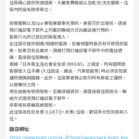
住宿精心提供快速退房、大廳免費報紙以及乾洗/洗衣服務。住
宿內附設有限停車位。
按摩服務以及Spa 療程需要事先預約。房客可於出發前，透過
預訂確認電子郵件上列載的聯絡方式向飯店進行預約。
客房只允許已登記的房客進入。
此住宿可提供相連/相通的客房，但需視當時是否有可使用的客
房。如果您有此需求，請撥打預訂確認電子郵件中的電話號
碼，直接與住宿聯絡。
根據「日本衛生及社會安全部 (MHLW)」之規定，所有國際旅
客辦理入住手續 (入住旅店、飯店、汽車旅館等) 時必須告知其
護照號碼與國籍。此外，住宿業者務必影印所有房客之護照，
以做備份之用。
某些設施有使用限制。若需詳細資訊，請直接與住宿接洽，聯
絡方式請見預訂確認電子郵件。
停車場有車輛高度限制。
此住宿為性別友善 (LGBTQ+ 友善) 住宿，歡迎多元性別族群入
住。
飯店網址
https://www.hyatt.com/ja-JP/hotel/japan/park-hyatt-kyo