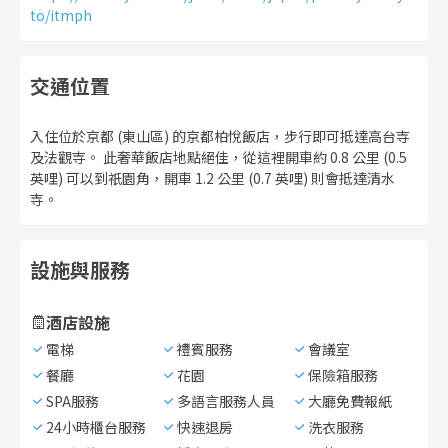
to/itmph
交通位置
入住位於京都 (東山區) 的京都柏悅飯店，步行即可抵達高台寺
及法觀寺。 此奢華飯店地點絕佳，從這裡開車約 0.8 公里 (0.5
英哩) 可以到祇園角，開車 1.2 公里 (0.7 英哩) 則會抵達清水
寺。
設施與服務
酒店設施
電梯
禮賓服務
會議室
餐廳
花園
保險箱服務
SPA服務
多語言服務人員
大廳免費報紙
24小時櫃台服務
快速退房
洗衣服務