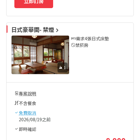
立即訂房
日式豪華間- 禁煙
需求4張日式床墊
禁菸房
1
專案說明
不含餐食
免費取消
2026/08/19之前
即時確認