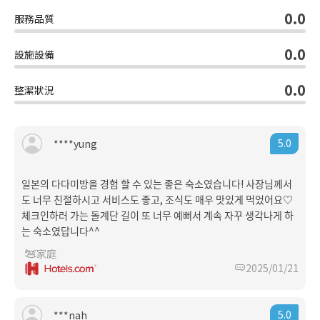
0.0
服務品質
0.0
設施設備
0.0
整潔狀況
5.0
****yung
일본의 다다미방을 경험 할 수 있는 좋은 숙소였습니다! 사장님께서
도 너무 친절하시고 서비스도 좋고, 조식도 매우 맛있게 먹었어요♡
체크인하러 가는 돌계단 길이 또 너무 예뻐서 계속 자꾸 생각나게 하
는 숙소였답니다^^
家庭
2025/01/21
5.0
***nah