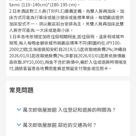
Semi: (110~140cm)*(180-195 cm)。
2.日本酒店對三人房(TRIPLE)廣義定義，為雙人房再加床，加
床方式可能為行軍床或是沙發床或是標準單床，每間飯店提供
加床型式不一，須以飯店前台安排為主。另雙人房再加床此雙
人房亦可能為:一大床或是兩小床。
3.日本各地依規定加收住宿相關稅金,如住宿稅、溫泉稅或城市
稅等,每人每晚金額依城市與飯店標準不同(範圍約在JPY100-
2000之間;北海道俱知安町自2019/1/1起收取總房費2%;沖繩自
2026/01/01起收取總房費2%;京都自2026/03/01起將依房價最
高收取JPY10,000),稅金不含於房價中,需於入住或退房時現場支
付,請旅客留意各地費用差異並預留支付現金或信用卡。
常見問題
萬次郎宿屋旅館 入住登記和退房的時間為？
萬次郎宿屋旅館 鄰近的交通為何？