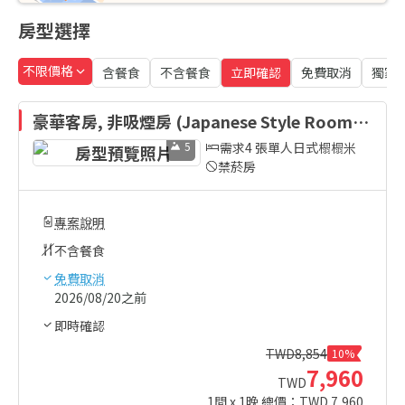
房型選擇
不限價格
含餐食
不含餐食
立即確認
免費取消
獨家
豪華客房, 非吸煙房 (Japanese Style Room)
5
需求4 張單人日式榻榻米
禁菸房
專案說明
不含餐食
免費取消
2026/08/20之前
即時確認
TWD
8,854
10%
7,960
TWD
1
間 x
1
晚 總價：TWD
7,960