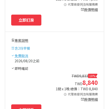
代理商提供|含稅服務費
房價明細
立即訂房
專案說明
含
2份早餐
免費取消
2026/08/20之前
即時確認
TWD
9,833
10%
8,840
TWD
1
間 x
1
晚 總價：TWD
8,840
代理商提供|含稅服務費
房價明細