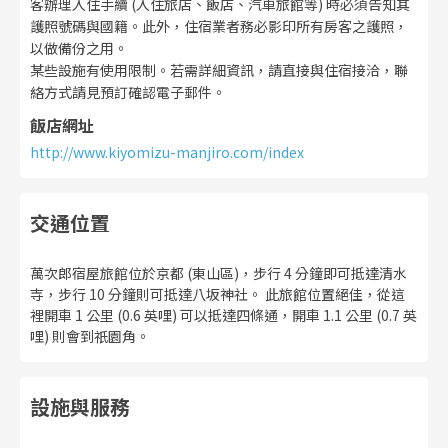
客辦理入住手續 (入住旅店、飯店、汽車旅館等) 時必須告知其
護照號碼與國籍。此外，住宿業者務必影印所有房客之護照，
以做備份之用。
某些設施有使用限制。若需詳細資訊，請直接與住宿接洽，聯
絡方式請見預訂確認電子郵件。
飯店網址
http://www.kiyomizu-manjiro.com/index
交通位置
萬次郎宿屋旅館位於京都 (東山區)，步行 4 分鐘即可抵達清水
寺，步行 10 分鐘則可抵達八坂神社。 此旅館位置絕佳，從這
裡開車 1 公里 (0.6 英哩) 可以抵達四條通，開車 1.1 公里 (0.7 英
哩) 則會到祇園角。
設施與服務