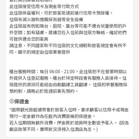
此住宿接受信用卡及現金等付款方式
此住宿保留權利，可於旅客抵達前進行信用卡預授權。
住宿有滅火器和煙霧探測器等安全設備
此住宿設有例如陽台、庭院、露台等可能不適合兒童使用的戶
外空間；如有疑慮，建議您在入住前與住宿方聯絡，確認他們
可提供適合您的客房
請注意，不同國家和不同住宿的文化規範和旅客規定會有所不
同，顯示的規定由住宿業者提供
櫃台服務時間：每日 06:00 - 21:00。此住宿恕不在營業時間以
外提供入住登記服務。櫃台於特定時段會有服務人員接待。住
宿提供的資訊可能經由自動翻譯工具翻譯。 住宿的早餐服務採
預約制，請務必於抵達前事先預約。
保證金
*國際觀光旅館通常會於旅客入住時，要求顧客以信用卡或現金
預付一定金額作為在館內消費簽帳的保證金。
若入住期間無額外消費，押金將於退房時全數退予客人。 (因各
飯店政策不同，實際狀況須視入住酒店為主。)