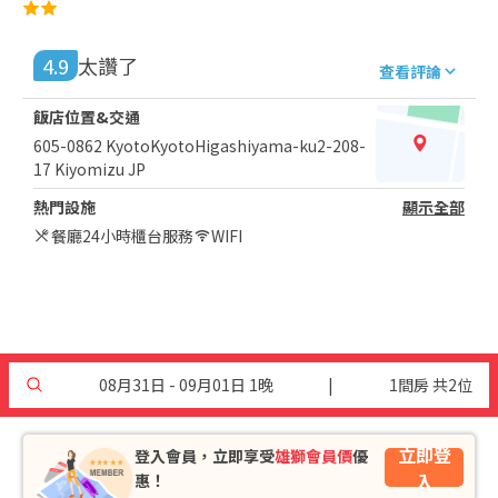
4.9
太讚了
查看評論
飯店位置&交通
605-0862 KyotoKyotoHigashiyama-ku2-208-
17 Kiyomizu JP
熱門設施
顯示全部
餐廳
24小時櫃台服務
WIFI
08月31日 - 09月01日 1晚
|
1間房 共2位
立即登
登入會員，立即享受
雄獅會員價
優
入
惠！