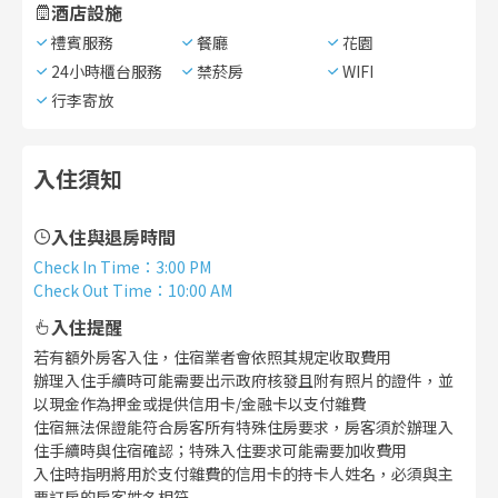
酒店設施
禮賓服務
餐廳
花園
24小時櫃台服務
禁菸房
WIFI
行李寄放
入住須知
入住與退房時間
Check In Time
：
3:00 PM
Check Out Time
：
10:00 AM
入住提醒
若有額外房客入住，住宿業者會依照其規定收取費用
辦理入住手續時可能需要出示政府核發且附有照片的證件，並
以現金作為押金或提供信用卡/金融卡以支付雜費
住宿無法保證能符合房客所有特殊住房要求，房客須於辦理入
住手續時與住宿確認；特殊入住要求可能需要加收費用
入住時指明將用於支付雜費的信用卡的持卡人姓名，必須與主
要訂房的房客姓名相符