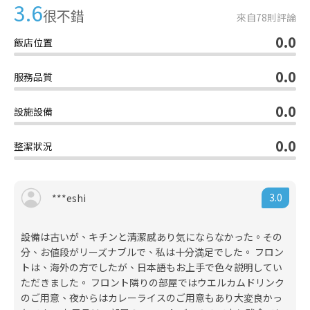
3.6
很不錯
來自
78
則評論
0.0
飯店位置
0.0
服務品質
0.0
設施設備
0.0
整潔狀況
3.0
***eshi
設備は古いが、キチンと清潔感あり気にならなかった。その
分、お値段がリーズナブルで、私は十分満足でした。 フロン
トは、海外の方でしたが、日本語もお上手で色々説明してい
ただきました。 フロント隣りの部屋ではウエルカムドリンク
のご用意、夜からはカレーライスのご用意もあり大変良かっ