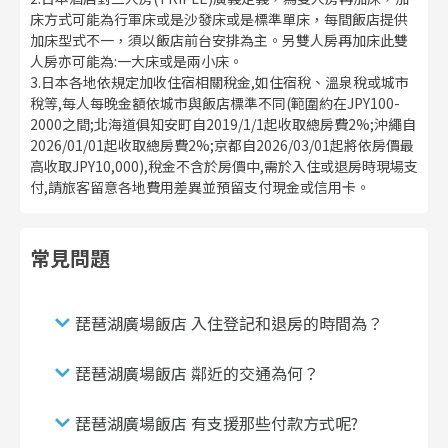
床方式可能為行軍床或是沙發床或是標準單床，每間飯店提供
加床型式不一，須以飯店前台安排為主。另雙人房再加床此雙
人房亦可能為:一大床或是兩小床。
3.日本各地依規定加收住宿相關稅金,如住宿稅、溫泉稅或城市
稅等,每人每晚金額依城市與飯店標準不同(範圍約在JPY100-
2000之間;北海道俱知安町自2019/1/1起收取總房費2%;沖繩自
2026/01/01起收取總房費2%;京都自2026/03/01起將依房價最
高收取JPY10,000),稅金不含於房價中,需於入住或退房時現場支
付,請旅客留意各地費用差異並預留支付現金或信用卡。
常見問題
琵琶湖廣場飯店 入住登記和退房的時間為？
琵琶湖廣場飯店 鄰近的交通為何？
琵琶湖廣場飯店 有支援那些付款方式呢?