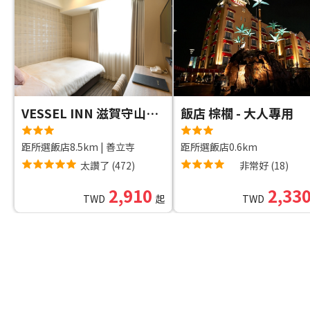
VESSEL INN 滋賀守山站前
飯店 棕櫚 - 大人專用
距所選飯店8.5km
|
善立寺
距所選飯店0.6km
太讚了
(
472
)
非常好
(
18
)
2,910
2,33
TWD
起
TWD