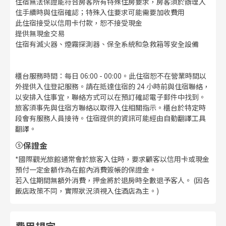
住宿無法保證能符合房客所有特殊住房要求，房客須於辦理入
住手續時與住宿確認；特殊入住要求可能需要加收費用
此住宿接受以信用卡付款，恕不接受現金
提供無現金交易
住宿有滅火器、煙霧探測器、保全系統和急救箱等安全設備
櫃台服務時間：每日 06:00 - 00:00。此住宿恕不在營業時間以
外提供入住登記服務。請在抵達住宿的 24 小時前與住宿聯絡，
以安排入住事宜，聯絡方式可以在預訂確認電子郵件中找到。
旅客須事先與住宿方聯絡以取得入住相關指示。櫃台於特定時
段會有服務人員接待。住宿提供的資訊可能經由自動翻譯工具
翻譯。
保證金
*國際觀光旅館通常會於旅客入住時，要求顧客以信用卡或現金
預付一定金額作為在館內消費簽帳的保證金。
若入住期間無額外消費，押金將於退房時全數退予客人。 (因各
飯店政策不同，實際狀況須視入住酒店為主。)