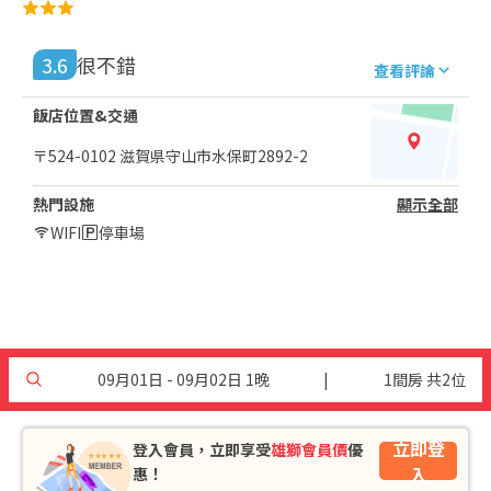
3.6
很不錯
查看評論
飯店位置&交通
〒524-0102 滋賀県守山市水保町2892-2
熱門設施
顯示全部
WIFI
停車場
09月01日 - 09月02日 1晚
|
1間房 共2位
立即登
登入會員，立即享受
雄獅會員價
優
入
惠！