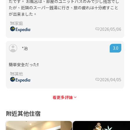
たです。 お風呂は、部屋のユニットバスのみで少し残念でし
たが、近隣のスーパー銭湯に行き、旅の疲れは十分癒すこと
が出来ました。
家庭
2026/05/06
3.0
*治
簡単安全だった❗
其他
2026/04/05
看更多評論
附近其他住宿