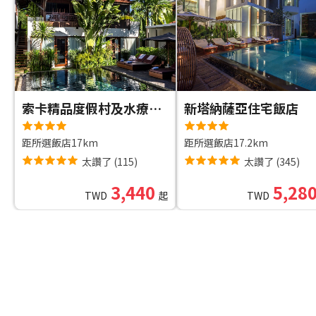
索卡精品度假村及水療中心
新塔納薩亞住宅飯店
距所選飯店17km
距所選飯店17.2km
太讚了
(
115
)
太讚了
(
345
)
3,440
5,28
TWD
起
TWD