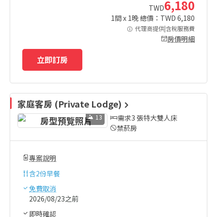
6,180
TWD
1
間 x
1
晚 總價：TWD
6,180
代理商提供|含稅服務費
房價明細
立即訂房
家庭客房 (Private Lodge)
13
需求3 張特大雙人床
禁菸房
專案說明
含
2份早餐
免費取消
2026/08/23之前
即時確認