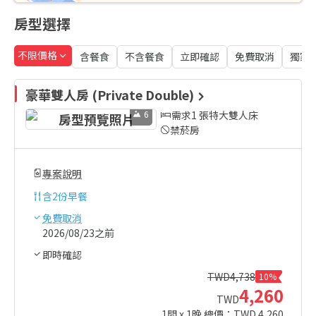
房型選擇
不限價格
含餐食
不含餐食
立即確認
免費取消
獨家
豪華雙人房 (Private Double)
6
需求1 張特大雙人床
禁菸房
專案說明
含
2份早餐
免費取消
2026/08/23之前
即時確認
TWD
4,738
10%
4,260
TWD
1
間 x
1
晚 總價：TWD
4,260