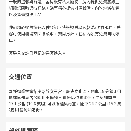
一般的溫馨與舒適。客房設有私人庭院。房內提供免費無線上
網讓您隨時保持連線。浴室精心提供淋浴設備，內附淋浴花灑
以及免費盥洗用品。
住宿精心提供快速入住登記、快速退房以及乾洗/洗衣服務。房
客可使用機場來回接駁車，費用另計。住宿內設有免費自助停
車。
客房只允許已登記的房客進入。
交通位置
奉托姆叢林旅館座落於女王宮，歷史文化區，開車 15 分鐘即可
抵達吳哥考古公園和東梅蓬。 此飯店位置絕佳，從這裡開車
17.1 公里 (10.6 英哩) 可以抵達吳哥窟，開車 24.7 公里 (15.3 英
哩) 則會到酒吧街。
設施與服務