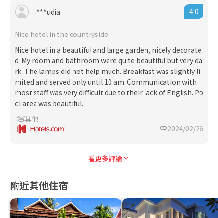
4.0
***udia
Nice hotel in the countryside
Nice hotel in a beautiful and large garden, nicely decorate
d. My room and bathroom were quite beautiful but very da
rk. The lamps did not help much. Breakfast was slightly li
mited and served only until 10 am. Communication with
most staff was very difficult due to their lack of English. Po
ol area was beautiful.
其他
2024/02/26
看更多評論
附近其他住宿