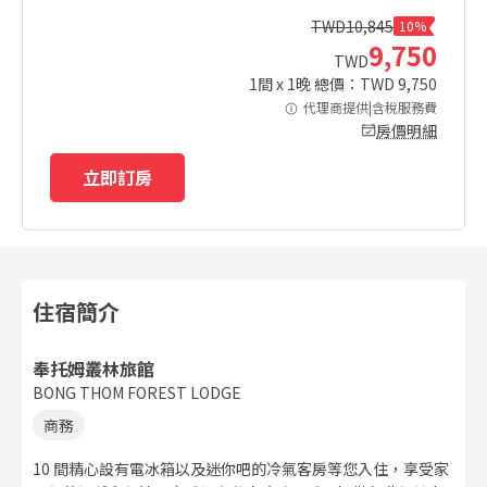
TWD
10,845
10%
9,750
TWD
1
間 x
1
晚 總價：TWD
9,750
代理商提供|含稅服務費
房價明細
立即訂房
住宿簡介
奉托姆叢林旅館
BONG THOM FOREST LODGE
商務
10 間精心設有電冰箱以及迷你吧的冷氣客房等您入住，享受家