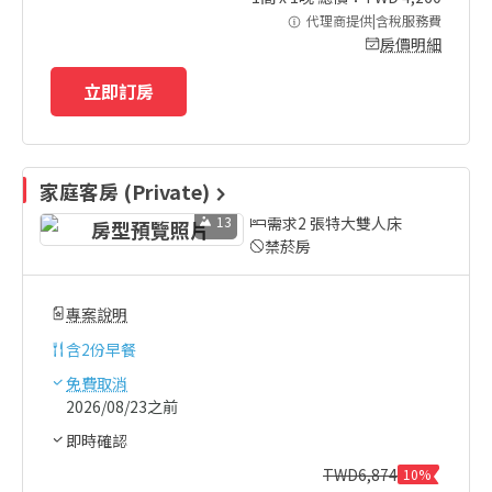
代理商提供|含稅服務費
房價明細
立即訂房
家庭客房 (Private)
13
需求2 張特大雙人床
禁菸房
專案說明
含
2份早餐
免費取消
2026/08/23之前
即時確認
TWD
6,874
10%