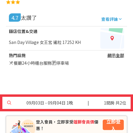
4.7
太讚了
查看評論
飯店位置&交通
San Day Village 女王宮 暹粒 17252 KH
熱門設施
顯示全部
餐廳
24小時櫃台服務
停車場
09月03日 - 09月04日 1晚
|
1間房 共2位
立即登
登入會員，立即享受
雄獅會員價
優
入
惠！