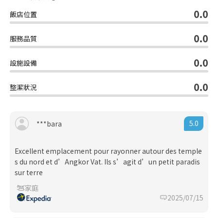
0.0
飯店位置
0.0
服務品質
0.0
設施設備
0.0
整潔狀況
5.0
***bara
Excellent emplacement pour rayonner autour des temple
s du nord et d’Angkor Vat. Ils s’agit d’un petit paradis
sur terre
家庭
2025/07/15