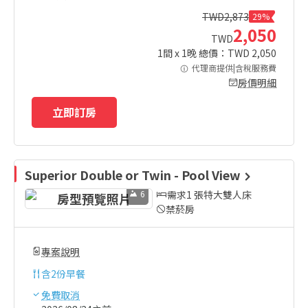
TWD
2,873
29%
2,050
TWD
1
間 x
1
晚 總價：TWD
2,050
代理商提供|含稅服務費
房價明細
立即訂房
Superior Double or Twin - Pool View
6
需求1 張特大雙人床
禁菸房
專案說明
含
2份早餐
免費取消