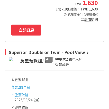
1,630
TWD
1
間 x
1
晚 總價：TWD
1,630
代理商提供|含稅服務費
房價明細
立即訂房
Superior Double or Twin - Pool View
6
需求2 張單人床
禁菸房
專案說明
含
2份早餐
免費取消
2026/08/24之前
即時確認