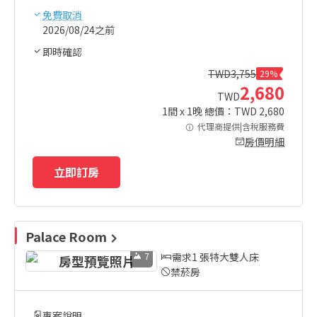
免費取消
2026/08/24之前
即時確認
TWD
3,755
29%
2,680
TWD
1
間 x
1
晚 總價：TWD
2,680
代理商提供|含稅服務費
房價明細
立即訂房
Palace Room
7
需求1 張特大雙人床
禁菸房
專案說明