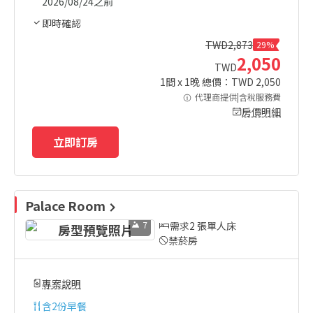
2026/08/24之前
即時確認
TWD
2,873
29%
2,050
TWD
1
間 x
1
晚 總價：TWD
2,050
代理商提供|含稅服務費
房價明細
立即訂房
Palace Room
7
需求2 張單人床
禁菸房
專案說明
含
2份早餐