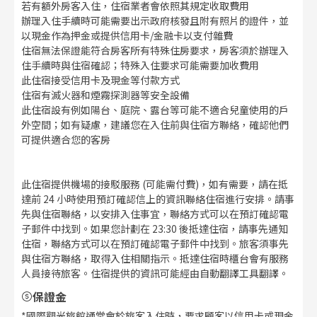
若有額外房客入住，住宿業者會依照其規定收取費用
辦理入住手續時可能需要出示政府核發且附有照片的證件，並
以現金作為押金或提供信用卡/金融卡以支付雜費
住宿無法保證能符合房客所有特殊住房要求，房客須於辦理入
住手續時與住宿確認；特殊入住要求可能需要加收費用
此住宿接受信用卡及現金等付款方式
住宿有滅火器和煙霧探測器等安全設備
此住宿設有例如陽台、庭院、露台等可能不適合兒童使用的戶
外空間；如有疑慮，建議您在入住前與住宿方聯絡，確認他們
可提供適合您的客房
此住宿提供機場的接駁服務 (可能需付費)，如有需要，請在抵
達前 24 小時使用預訂確認信上的資訊聯絡住宿進行安排。請事
先與住宿聯絡，以安排入住事宜，聯絡方式可以在預訂確認電
子郵件中找到。如果您計劃在 23:30 後抵達住宿，請事先通知
住宿，聯絡方式可以在預訂確認電子郵件中找到。旅客須事先
與住宿方聯絡，取得入住相關指示。抵達住宿時櫃台會有服務
人員接待旅客。住宿提供的資訊可能經由自動翻譯工具翻譯。
保證金
*國際觀光旅館通常會於旅客入住時，要求顧客以信用卡或現金