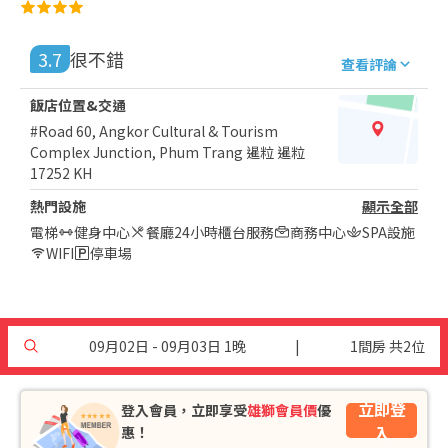
3.7
很不錯
查看評論
飯店位置&交通
#Road 60, Angkor Cultural & Tourism
Complex Junction, Phum Trang 暹粒 暹粒
17252 KH
熱門設施
顯示全部
電梯
健身中心
餐廳
24小時櫃台服務
商務中心
SPA設施
WIFI
停車場
09月02日 - 09月03日 1晚
|
1間房 共2位
立即登
登入會員，立即享受
雄獅會員價
優
入
惠！