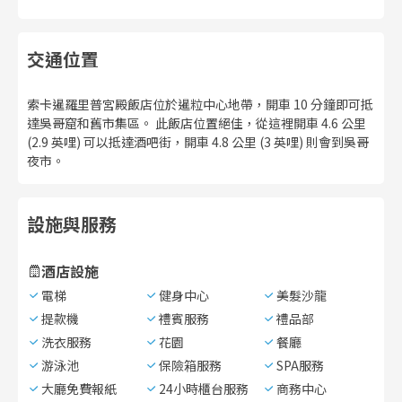
交通位置
索卡暹羅里普宮殿飯店位於暹粒中心地帶，開車 10 分鐘即可抵
達吳哥窟和舊市集區。 此飯店位置絕佳，從這裡開車 4.6 公里
(2.9 英哩) 可以抵達酒吧街，開車 4.8 公里 (3 英哩) 則會到吳哥
夜市。
設施與服務
酒店設施
電梯
健身中心
美髮沙龍
提款機
禮賓服務
禮品部
洗衣服務
花園
餐廳
游泳池
保險箱服務
SPA服務
大廳免費報紙
24小時櫃台服務
商務中心