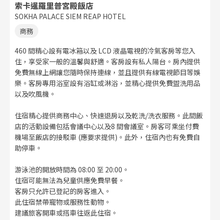
索卡暹羅里普宮殿飯店
SOKHA PALACE SIEM REAP HOTEL
商務
460 間精心設有電冰箱以及 LCD 液晶電視的冷氣客房等您入
住，享受家一般的溫馨與舒適。客房設有私人陽台。房內提供
免費無線上網讓您隨時保持連線，並且提供有線電視節目等娛
樂。客房專用浴室設有浴缸或淋浴，並精心提供免費盥洗用品
以及吹風機。
住宿精心提供商務中心、快速退房以及乾洗/洗衣服務。此間飯
店的活動設備包括會議中心以及8 間會議室。房客可乘坐付費
機場至飯店的接駁車 (應要求提供)。此外，住宿內也有免費自
助停車。
游泳池的開放時間為 08:00 至 20:00。
住宿可能無法為兒童供應免費早餐。
客房只允許已登記的房客進入。
此住宿禁帶寵物或服務性動物。
建議旅客開車或搭車往返此住宿。