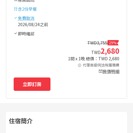
含
2份早餐
免費取消
2026/08/24之前
即時確認
TWD
3,755
29%
2,680
TWD
1
間 x
1
晚 總價：TWD
2,680
代理商提供|含稅服務費
房價明細
立即訂房
住宿簡介