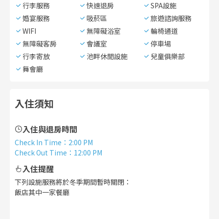
行李服務
快速退房
SPA設施
婚宴服務
吸菸區
旅遊諮詢服務
WIFI
無障礙浴室
輪椅通道
無障礙客房
會議室
停車場
行李寄放
池畔休閒設施
兒童俱樂部
舞會廳
入住須知
入住與退房時間
Check In Time
：
2:00 PM
Check Out Time
：
12:00 PM
入住提醒
下列設施服務將於冬季期間暫時關閉：
飯店其中一家餐廳