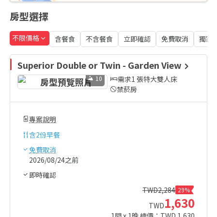
房型選擇
不限價格
含餐食
不含餐食
立即確認
免費取消
獨家
Superior Double or Twin - Garden View
10
需求1 張特大雙人床
禁菸房
專案說明
含
2份早餐
免費取消
2026/08/24之前
即時確認
TWD
2,284
29%
1,630
TWD
1
間 x
1
晚 總價：TWD
1,630