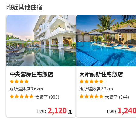
附近其他住宿
中央套房住宅飯店
大維納斯住宅飯店
距所選飯店3.6km
距所選飯店2.2km
太讚了
(
985
)
太讚了
(
644
)
2,120
1,24
TWD
起
TWD