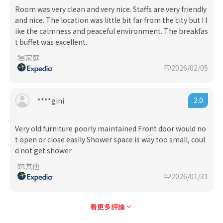
Room was very clean and very nice. Staffs are very friendly
and nice. The location was little bit far from the city but I l
ike the calmness and peaceful environment. The breakfas
t buffet was excellent.
家庭
2026/02/05
2.0
****gini
Very old furniture poorly maintained Front door would no
t open or close easily Shower space is way too small, coul
d not get shower
其他
2026/01/31
看更多評論