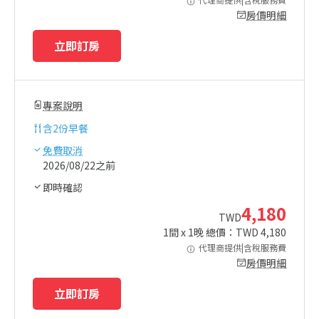
房價明細
立即訂房
專案說明
含
2份早餐
免費取消
2026/08/22之前
即時確認
4,180
TWD
1
間 x
1
晚 總價：TWD
4,180
代理商提供|含稅服務費
房價明細
立即訂房