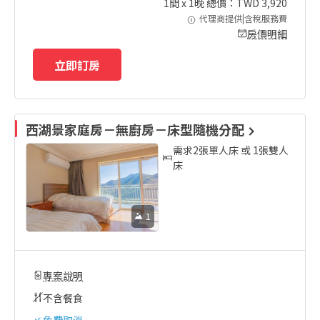
1
間 x
1
晚 總價：TWD
3,920
代理商提供|含稅服務費
房價明細
立即訂房
西湖景家庭房－無廚房－床型隨機分配
需求2張單人床 或 1張雙人
床
1
專案說明
不含餐食
免費取消