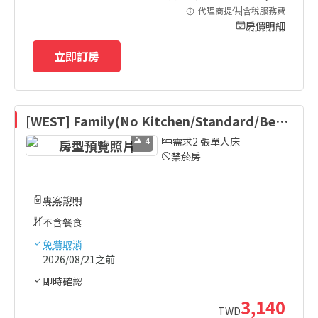
代理商提供|含稅服務費
房價明細
立即訂房
[WEST] Family(No Kitchen/Standard/Bed)
-Bed Type Randomly Assigned
4
需求2 張單人床
禁菸房
專案說明
不含餐食
免費取消
2026/08/21之前
即時確認
3,140
TWD