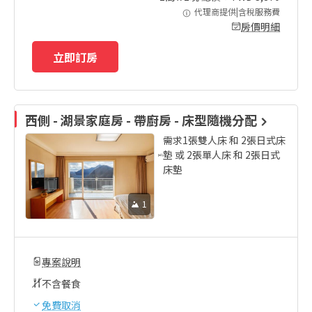
代理商提供|含稅服務費
房價明細
立即訂房
西側 - 湖景家庭房 - 帶廚房 - 床型隨機分配
需求1張雙人床 和 2張日式床
墊 或 2張單人床 和 2張日式
床墊
1
專案說明
不含餐食
免費取消