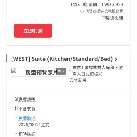
1
間 x
1
晚 總價：TWD
3,920
代理商提供|含稅服務費
房價明細
立即訂房
[WEST] Suite (Kitchen/Standard/Bed)
需求1 張標準雙人床和 3 張
5
單人日式榻榻米
禁菸房
專案說明
不含餐食
免費取消
2026/08/21之前
即時確認