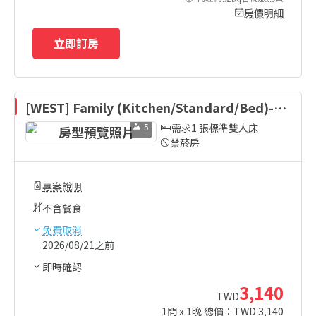
房價明細
立即訂房
[WEST] Family (Kitchen/Standard/Bed)-Be
d Type Randomly Assigned
5
需求1 張標準雙人床
禁菸房
專案說明
不含餐食
免費取消
2026/08/21之前
即時確認
3,140
TWD
1
間 x
1
晚 總價：TWD
3,140