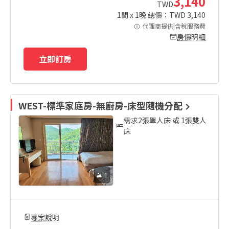
3,140
TWD
1
間 x
1
晚 總價：TWD
3,140
代理商提供|含稅服務費
房價明細
立即訂房
WEST-標準家庭房-無廚房-床型隨機分配
需求2張單人床 或 1張雙人
床
1
專案說明