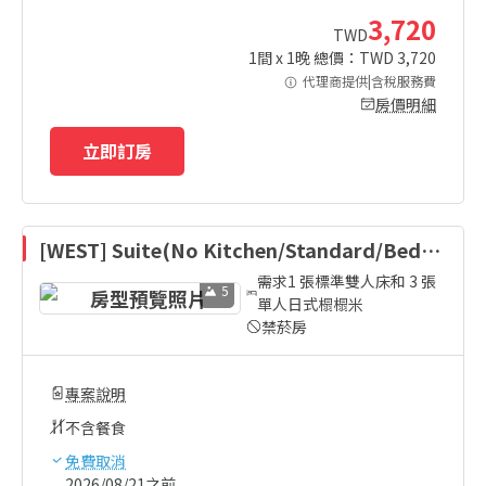
3,720
TWD
1
間 x
1
晚 總價：TWD
3,720
代理商提供|含稅服務費
房價明細
立即訂房
[WEST] Suite(No Kitchen/Standard/Bed)
需求1 張標準雙人床和 3 張
5
單人日式榻榻米
禁菸房
專案說明
不含餐食
免費取消
2026/08/21之前