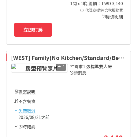
1
間 x
1
晚 總價：TWD
3,140
代理商提供|含稅服務費
房價明細
立即訂房
[WEST] Family(No Kitchen/Standard/Bed)
-Bed Type Randomly Assigned
4
需求1 張標準雙人床
禁菸房
專案說明
不含餐食
免費取消
2026/08/21之前
即時確認