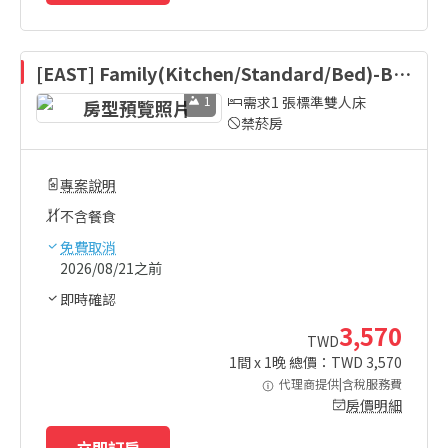
[EAST] Family(Kitchen/Standard/Bed)-Be
d Type Randomly Assigned
1
需求1 張標準雙人床
禁菸房
專案說明
不含餐食
免費取消
2026/08/21之前
即時確認
3,570
TWD
1
間 x
1
晚 總價：TWD
3,570
代理商提供|含稅服務費
房價明細