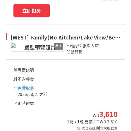
立即訂房
[WEST] Family(No Kitchen/Lake View/Bed)
-Bed Type Randomly Assigned
3
需求2 張單人床
禁菸房
專案說明
不含餐食
免費取消
2026/08/21之前
即時確認
3,610
TWD
1
間 x
1
晚 總價：TWD
3,610
代理商提供|含稅服務費