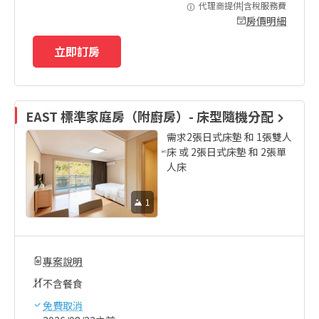
代理商提供|含稅服務費
房價明細
立即訂房
EAST 標準家庭房（附廚房）- 床型隨機分配
需求2張日式床墊 和 1張雙人
床 或 2張日式床墊 和 2張單
人床
1
專案說明
不含餐食
免費取消