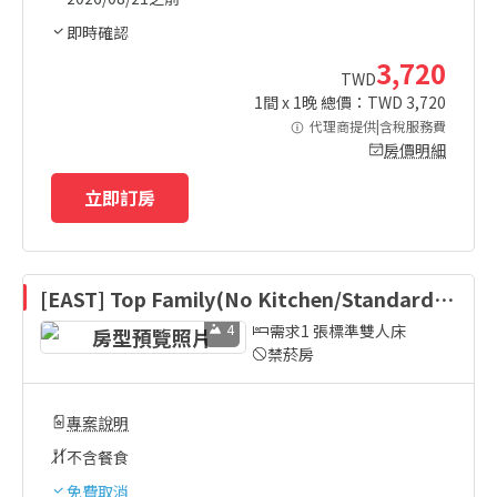
即時確認
3,720
TWD
1
間 x
1
晚 總價：TWD
3,720
代理商提供|含稅服務費
房價明細
立即訂房
[EAST] Top Family(No Kitchen/Standard/B
ed)
4
需求1 張標準雙人床
禁菸房
專案說明
不含餐食
免費取消