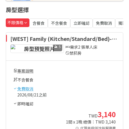
房型選擇
不限價格
含餐食
不含餐食
立即確認
免費取消
獨家
[WEST] Family (Kitchen/Standard/Bed)-Be
d Type Randomly Assigned
5
需求2 張單人床
禁菸房
專案說明
不含餐食
免費取消
2026/08/21之前
即時確認
3,140
TWD
1
間 x
1
晚 總價：TWD
3,140
代理商提供|含稅服務費