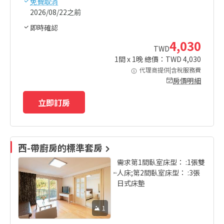
免費取消
2026/08/22之前
即時確認
4,030
TWD
1
間 x
1
晚 總價：TWD
4,030
代理商提供|含稅服務費
房價明細
立即訂房
西-帶廚房的標準套房
需求第1間臥室床型： :1張雙
人床;第2間臥室床型： :3張
日式床墊
1