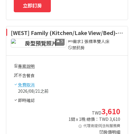
立即訂房
[WEST] Family (Kitchen/Lake View/Bed)-B
ed Type Randomly Assigned
5
需求1 張標準雙人床
禁菸房
專案說明
不含餐食
免費取消
2026/08/21之前
即時確認
3,610
TWD
1
間 x
1
晚 總價：TWD
3,610
代理商提供|含稅服務費
房價明細