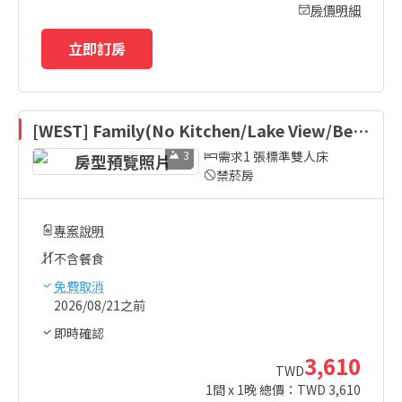
房價明細
立即訂房
[WEST] Family(No Kitchen/Lake View/Bed)
-Bed Type Randomly Assigned
3
需求1 張標準雙人床
禁菸房
專案說明
不含餐食
免費取消
2026/08/21之前
即時確認
3,610
TWD
1
間 x
1
晚 總價：TWD
3,610