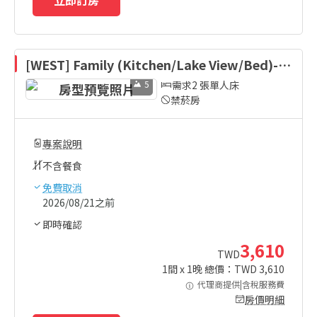
立即訂房
[WEST] Family (Kitchen/Lake View/Bed)-B
ed Type Randomly Assigned
5
需求2 張單人床
禁菸房
專案說明
不含餐食
免費取消
2026/08/21之前
即時確認
3,610
TWD
1
間 x
1
晚 總價：TWD
3,610
代理商提供|含稅服務費
房價明細