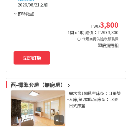
2026/08/21之前
即時確認
3,800
TWD
1
間 x
1
晚 總價：TWD
3,800
代理商提供|含稅服務費
房價明細
立即訂房
西-標準套房（無廚房）
需求第1間臥室床型： :1張雙
人床;第2間臥室床型： :3張
日式床墊
1