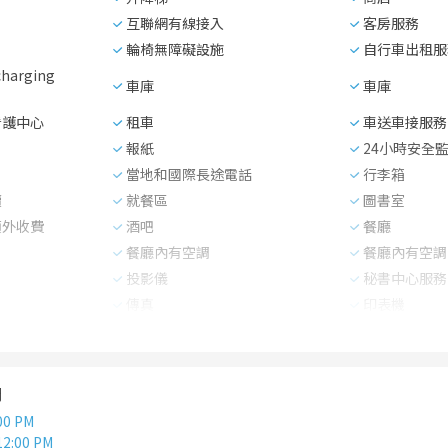
互聯網有線接入
客房服務
輪椅無障礙設施
自行車出租服
 charging
車庫
車庫
看護中心
租車
車送車接服務
報紙
24小時安全
當地和國際長途電話
行李箱
續
就餐區
圖書室
額外收費
酒吧
餐廳
餐廳內有空調
餐廳內有空調
投影儀
秘書中心服務
傳真
印表機
間
00 PM
12:00 PM