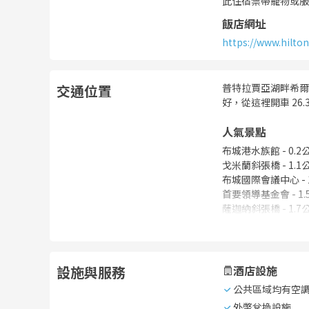
此住宿禁帶寵物或服
飯店網址
https://www.hilton
交通位置
普特拉賈亞湖畔希爾
好，從這裡開車 26.3
人氣景點
布城港水族館
-
0.2
戈米蘭斜張橋
-
1.1
布城國際會議中心
-
首要領導基金會
-
1
薩迦納斜張橋
-
1.7
設施與服務
酒店設施
公共區域均有空
外幣兌換設施