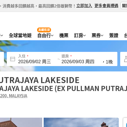
關
立即加入
更多會員禮遇
等級，消費越多回饋越高，最高回饋2倍雄獅幣！
高鐵假期
團
全球當地遊
自由行
機票
訂房
票券
簽證
入住
退房
~
，
1晚
UTRAJAYA LAKESIDE
AJAYA LAKESIDE (EX PULLMAN PUTRAJ
2200, MALAYSIA