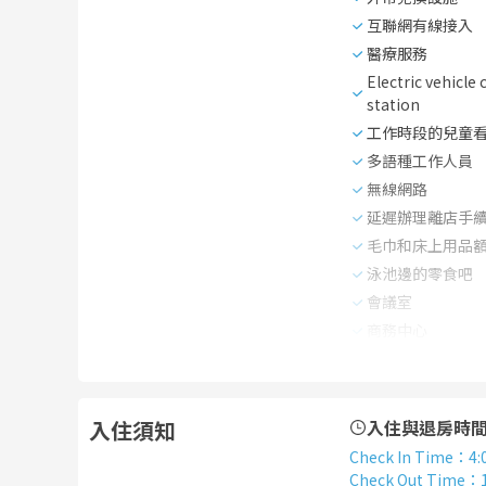
互聯網有線接入
醫療服務
Electric vehicle
station
工作時段的兒童
多語種工作人員
無線網路
延遲辦理離店手
毛巾和床上用品
泳池邊的零食吧
會議室
商務中心
入住須知
入住與退房時
Check In Time
：
4:
Check Out Time
：