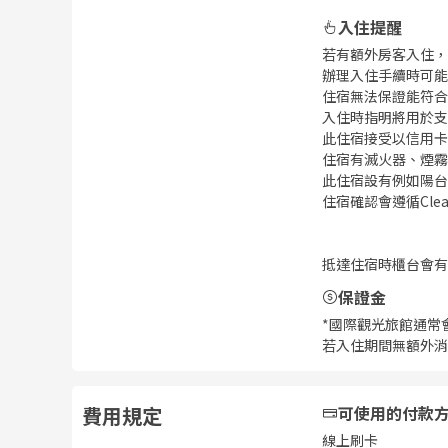
入住提醒
若有額外房客入住，
辦理入住手續時可能
住宿無法保證能符合
入住時指明將用於支
此住宿接受以信用卡
住宿有滅火器、煙霧
此住宿設有例如陽台
住宿確認會遵循Clea
抵達住宿時櫃台會有
保證金
*國際觀光旅館通常
若入住期間無額外消
費用規定
可使用的付款
線上刷卡