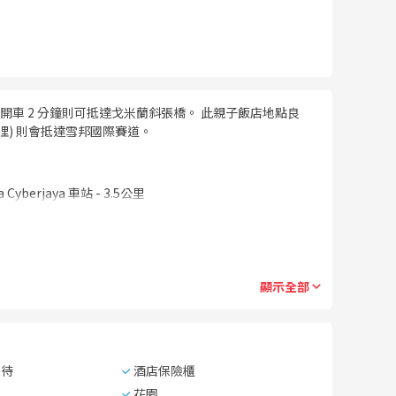
車 2 分鐘則可抵達戈米蘭斜張橋。 此親子飯店地點良
1 英哩) 則會抵達雪邦國際賽道。
a Cyberjaya 車站
-
3.5公里
顯示全部
接待
酒店保險櫃
花園