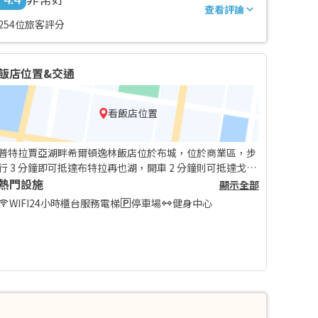
查看評論
254位旅客評分
飯店位置&交通
看飯店位置
普特拉賈亞湖畔希爾頓逸林飯店位於布城，位於商業區，步
行 3 分鐘即可抵達布特拉再也湖，開車 2 分鐘則可抵達戈米
蘭斜張橋。 此親子飯店地點良好，從這裡開車 26.3 公里
熱門設施
顯示全部
(16.4 英哩) 可以到武吉賈利勒國家體育場，開車 25.9 公里
WIFI
24小時櫃台服務
電梯
停車場
健身中心
(16.1 英哩) 則會抵達雪邦國際賽道。