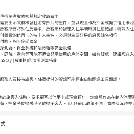
住宿業者會依照其規定收取費用
需要出示政府核發且附有照片的證件，並以現金作為押金或提供信用卡/
房客所有特殊住房要求，房客須於辦理入住手續時與住宿確認；特殊入住
付雜費的信用卡的持卡人姓名，必須與主要訂房的房客姓名相符
付款，恕不接受現金
探測器、保全系統和急救箱等安全設備
、庭院、露台等可能不適合兒童使用的戶外空間；如有疑慮，建議您在入
nStay (希爾頓)的清潔消毒措施
服務人員接待旅客。住宿提供的資訊可能經由自動翻譯工具翻譯。
會於旅客入住時，要求顧客以信用卡或現金預付一定金額作為在館內消費
費，押金將於退房時全數退予客人。 (因各飯店政策不同，實際狀況須視
方式