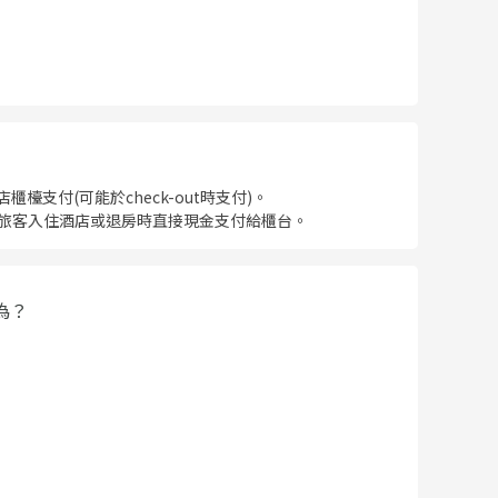
檯支付(可能於check-out時支付)。
元, 需於旅客入住酒店或退房時直接現金支付給櫃台。
間為？