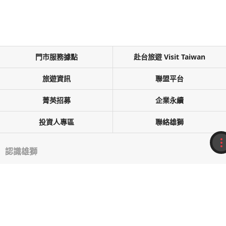
門市服務據點
赴台旅遊 Visit Taiwan
旅遊資訊
聯盟平台
菁英招募
企業永續
投資人專區
聯絡雄獅
收
認識雄獅
關於雄獅
訂購須知
交易安全
紀
隱私權政策
網站導覽
新聞中心
關係企業
美國雄獅網
加拿大雄獅網
香港雄獅網