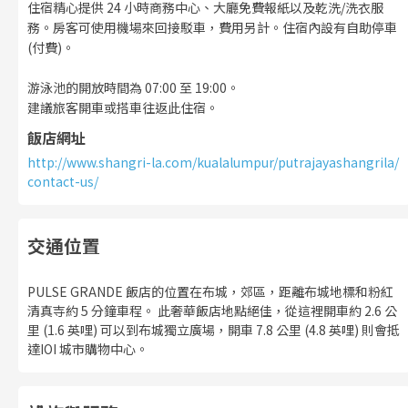
住宿精心提供 24 小時商務中心、大廳免費報紙以及乾洗/洗衣服
務。房客可使用機場來回接駁車，費用另計。住宿內設有自助停車
(付費)。
游泳池的開放時間為 07:00 至 19:00。
建議旅客開車或搭車往返此住宿。
飯店網址
http://www.shangri-la.com/kualalumpur/putrajayashangrila/
contact-us/
交通位置
PULSE GRANDE 飯店的位置在布城，郊區，距離布城地標和粉紅
清真寺約 5 分鐘車程。 此奢華飯店地點絕佳，從這裡開車約 2.6 公
里 (1.6 英哩) 可以到布城獨立廣場，開車 7.8 公里 (4.8 英哩) 則會抵
達IOI 城市購物中心。