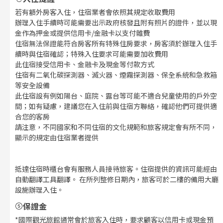
若有額外房客入住，住宿業者會依照其規定收取費用
辦理入住手續時可能需要出示政府核發且附有照片的證件，並以現
金作為押金或提供信用卡/金融卡以支付雜費
住宿無法保證能符合房客所有特殊住房要求，房客須於辦理入住手
續時與住宿確認；特殊入住要求可能需要加收費用
此住宿接受信用卡、金融卡及現金等付款方式
住宿有二氧化碳探測器、滅火器、煙霧探測器、保全系統和急救箱
等安全設備
此住宿設有例如陽台、庭院、露台等可能不適合兒童使用的戶外空
間；如有疑慮，建議您在入住前與住宿方聯絡，確認他們可提供適
合您的客房
請注意，不同國家和不同住宿的文化規範和旅客規定會有所不同，
顯示的規定由住宿業者提供
抵達住宿時櫃台會有服務人員接待旅客。住宿提供的資訊可能經由
自動翻譯工具翻譯。 在所列整修日期內，旅客可於二樓的備用大廳
設施辦理入住。
保證金
*國際觀光旅館通常會於旅客入住時，要求顧客以信用卡或現金預