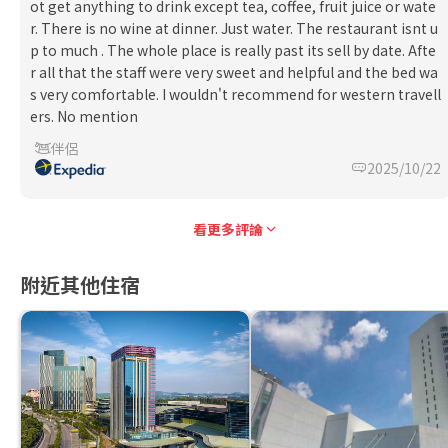
ot get anything to drink except tea, coffee, fruit juice or wate
r. There is no wine at dinner. Just water. The restaurant isnt u
p to much . The whole place is really past its sell by date. Afte
r all that the staff were very sweet and helpful and the bed wa
s very comfortable. I wouldn't recommend for western travell
ers. No mention
伴侶
2025/10/22
看更多評論
附近其他住宿