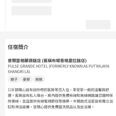
住宿簡介
普爾瑟格蘭德飯店 (舊稱布城香格里拉飯店)
PULSE GRANDE HOTEL (FORMERLY KNOWN AS PUTRAJAYA
SHANGRI LA)
親子
豪華
商務
118 間精心設有迷你吧的客房等您入住，享受家一般的溫馨與舒
適。客房設有私人陽台。房內提供免費有線和無線網路讓您隨時保
持連線，並且提供有線電視節目等娛樂。半開放式浴室設有獨立浴
缸和淋浴設備，並精心提供免費盥洗用品以及坐浴桶。