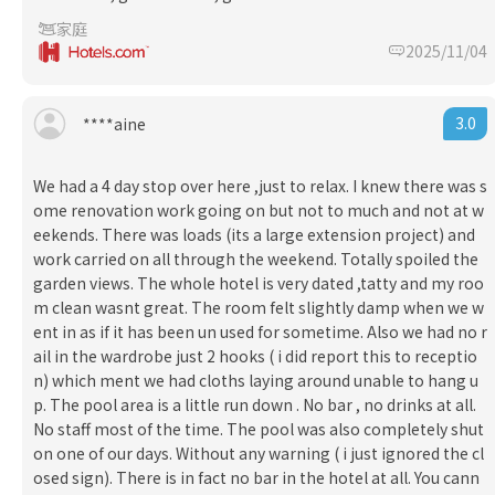
家庭
2025/11/04
3.0
****aine
We had a 4 day stop over here ,just to relax. I knew there was s
ome renovation work going on but not to much and not at w
eekends. There was loads (its a large extension project) and
work carried on all through the weekend. Totally spoiled the
garden views. The whole hotel is very dated ,tatty and my roo
m clean wasnt great. The room felt slightly damp when we w
ent in as if it has been un used for sometime. Also we had no r
ail in the wardrobe just 2 hooks ( i did report this to receptio
n) which ment we had cloths laying around unable to hang u
p. The pool area is a little run down . No bar , no drinks at all.
No staff most of the time. The pool was also completely shut
on one of our days. Without any warning ( i just ignored the cl
osed sign). There is in fact no bar in the hotel at all. You cann