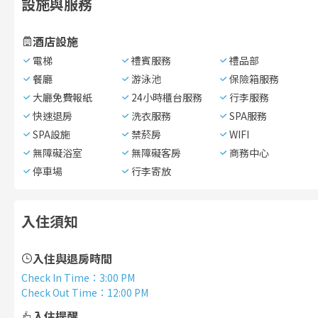
設施與服務
酒店設施
電梯
禮賓服務
禮品部
餐廳
游泳池
保險箱服務
大廳免費報紙
24小時櫃台服務
行李服務
快速退房
洗衣服務
SPA服務
SPA設施
禁菸房
WIFI
無障礙浴室
無障礙客房
商務中心
停車場
行李寄放
入住須知
入住與退房時間
Check In Time
：
3:00 PM
Check Out Time
：
12:00 PM
入住提醒