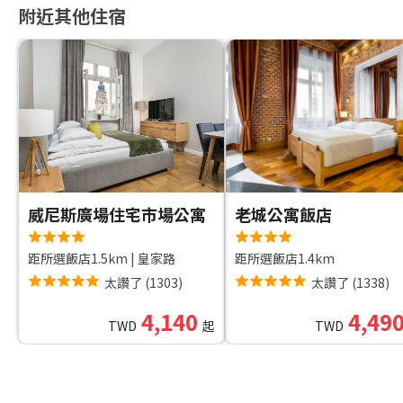
附近其他住宿
威尼斯廣場住宅市場公寓
老城公寓飯店
距所選飯店1.5km
|
皇家路
距所選飯店1.4km
太讚了
(
1303
)
太讚了
(
1338
)
4,140
4,49
TWD
起
TWD