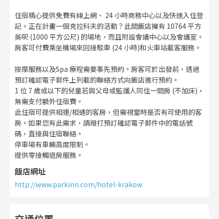
住宿精心提供免費有線上網、 24 小時商務中心以及快速入住登
記。正在計畫一個克拉科夫的活動？此間飯店擁有 10764 平方
英呎 (1000 平方公尺) 的場地，而且附設會議中心以及會議室。
房客可付費乘坐機場來回接駁車 (24 小時)和火車站載客服務。
按摩服務以及Spa 療程需要事先預約。房客可於出發前，透過
預訂確認電子郵件上列載的聯絡方式向飯店進行預約。
1 位 7 歲或以下的兒童若與父母或監護人同住一間房 (不加床)，
無需支付額外住宿費。
此住宿可提供相連/相通的客房，但需視當時是否有可使用的客
房。如果您有此需求，請撥打預訂確認電子郵件中的電話號
碼，直接與住宿聯絡。
停車場有車輛高度限制。
提供零接觸退房服務。
飯店網址
http://www.parkinn.com/hotel-krakow
交通位置