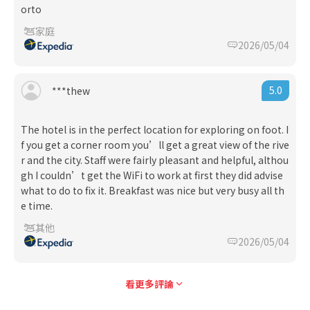
orto
家庭
2026/05/04
5.0
***thew
The hotel is in the perfect location for exploring on foot. I
f you get a corner room you’ll get a great view of the rive
r and the city. Staff were fairly pleasant and helpful, althou
gh I couldn’t get the WiFi to work at first they did advise
what to do to fix it. Breakfast was nice but very busy all th
e time.
其他
2026/05/04
看更多評論