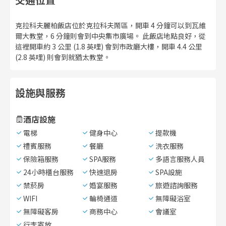
克拉科夫麗柏飯店位於克拉科夫鬧區，開車 4 分鐘可以到瓦維
爾大教堂，6 分鐘則會到中央集市廣場。 此飯店地點良好，從
這裡開車約 3 公里 (1.8 英哩) 會到市政廳大樓，開車 4.4 公里
(2.8 英哩) 則會到就猶太教堂。
設施與服務
酒店設施
電梯
健身中心
提款機
禮賓服務
餐廳
洗衣服務
保險箱服務
SPA服務
多語言服務人員
24小時櫃台服務
快速退房
SPA設施
禁菸房
婚宴服務
旅遊諮詢服務
WIFI
輪椅通道
無障礙浴室
無障礙客房
商務中心
會議室
行李寄放