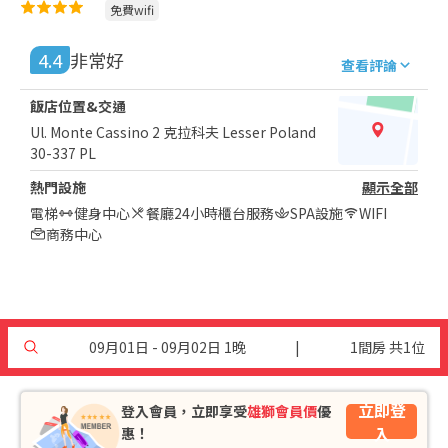
免費wifi
4.4
非常好
查看評論
飯店位置&交通
Ul. Monte Cassino 2 克拉科夫 Lesser Poland
30-337 PL
熱門設施
顯示全部
電梯
健身中心
餐廳
24小時櫃台服務
SPA設施
WIFI
商務中心
09月01日 - 09月02日 1晚
|
1間房 共1位
立即登
登入會員，立即享受
雄獅會員價
優
入
惠！