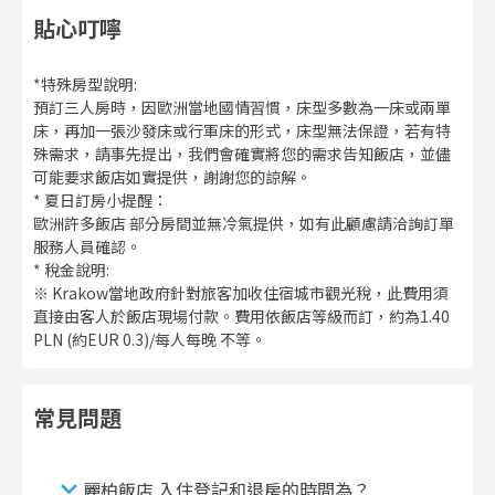
貼心叮嚀
*特殊房型說明:
預訂三人房時，因歐洲當地國情習慣，床型多數為一床或兩單
床，再加一張沙發床或行軍床的形式，床型無法保證，若有特
殊需求，請事先提出，我們會確實將您的需求告知飯店，並儘
可能要求飯店如實提供，謝謝您的諒解。
* 夏日訂房小提醒：
歐洲許多飯店 部分房間並無冷氣提供，如有此顧慮請洽詢訂單
服務人員確認。
* 稅金說明:
※ Krakow當地政府針對旅客加收住宿城市觀光稅，此費用須
直接由客人於飯店現場付款。費用依飯店等級而訂，約為1.40
PLN (約EUR 0.3)/每人每晚 不等。
常見問題
麗柏飯店 入住登記和退房的時間為？