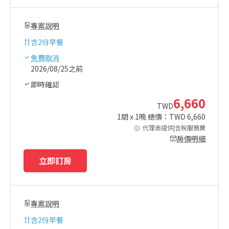
專案說明
含
2份早餐
免費取消
2026/08/25之前
即時確認
6,660
TWD
1
間 x
1
晚 總價：TWD
6,660
代理商提供|含稅服務費
房價明細
立即訂房
專案說明
含
2份早餐