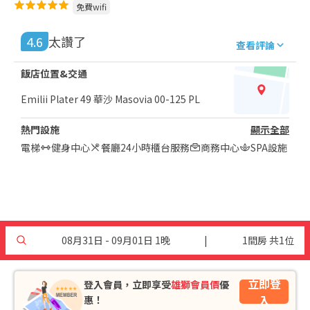
免費wifi
4.6
太讚了
查看評論
飯店位置&交通
Emilii Plater 49 華沙 Masovia 00-125 PL
熱門設施
顯示全部
電梯
健身中心
餐廳
24小時櫃台服務
商務中心
SPA設施
08月31日 - 09月01日 1晚
|
1間房 共1位
立即登
登入會員，立即享受
雄獅會員價
優
入
惠！