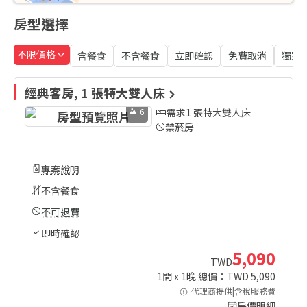
房型選擇
不限價格
含餐食
不含餐食
立即確認
免費取消
獨家
經典客房, 1 張特大雙人床
6
需求1 張特大雙人床
禁菸房
專案說明
不含餐食
不可退費
即時確認
5,090
TWD
1
間 x
1
晚 總價：TWD
5,090
代理商提供|含稅服務費
房價明細