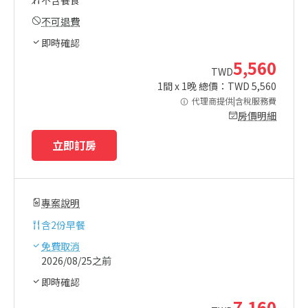
不可退費
即時確認
5,560
TWD
1
間 x
1
晚 總價：TWD
5,560
代理商提供|含稅服務費
房價明細
立即訂房
專案說明
含
2份早餐
免費取消
2026/08/25之前
即時確認
7,160