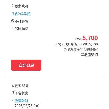
專案說明
含
2份早餐
不可退費
即時確認
5,700
TWD
1
間 x
1
晚 總價：TWD
5,700
代理商提供|含稅服務費
房價明細
立即訂房
專案說明
不含餐食
免費取消
2026/08/25之前