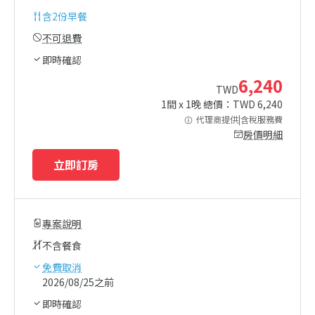
含
2份早餐
不可退費
即時確認
6,240
TWD
1
間 x
1
晚 總價：TWD
6,240
代理商提供|含稅服務費
房價明細
立即訂房
專案說明
不含餐食
免費取消
2026/08/25之前
即時確認