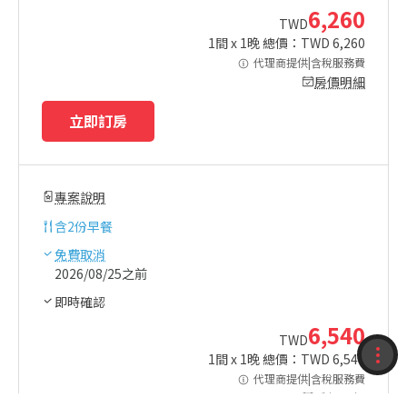
6,260
TWD
1
間 x
1
晚 總價：TWD
6,260
代理商提供|含稅服務費
房價明細
立即訂房
專案說明
含
2份早餐
免費取消
2026/08/25之前
即時確認
6,540
TWD
1
間 x
1
晚 總價：TWD
6,540
收藏
代理商提供|含稅服務費
房價明細
紀錄