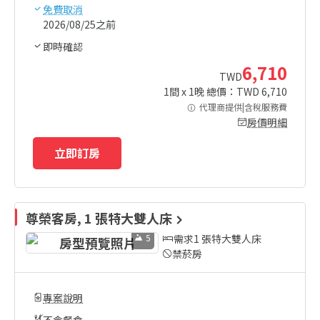
免費取消
2026/08/25之前
即時確認
6,710
TWD
1
間 x
1
晚 總價：TWD
6,710
代理商提供|含稅服務費
房價明細
立即訂房
尊榮客房, 1 張特大雙人床
5
需求1 張特大雙人床
禁菸房
專案說明
不含餐食