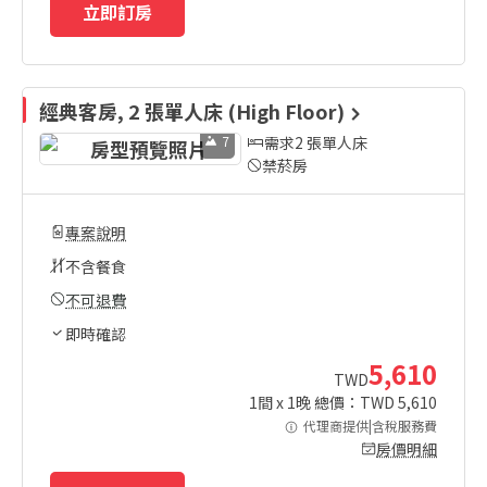
立即訂房
經典客房, 2 張單人床 (High Floor)
7
需求2 張單人床
禁菸房
專案說明
不含餐食
不可退費
即時確認
5,610
TWD
1
間 x
1
晚 總價：TWD
5,610
代理商提供|含稅服務費
房價明細