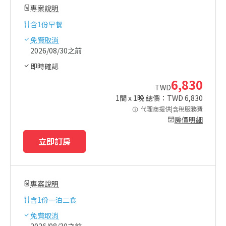
專案說明
含
1份早餐
免費取消
2026/08/30之前
即時確認
6,830
TWD
1
間 x
1
晚 總價：TWD
6,830
代理商提供|含稅服務費
房價明細
立即訂房
專案說明
含
1份一泊二食
免費取消
2026/08/30之前