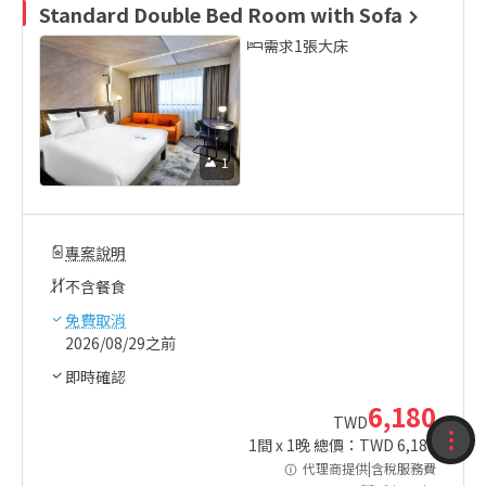
Standard Double Bed Room with Sofa
需求1張大床
1
專案說明
不含餐食
免費取消
2026/08/29之前
即時確認
6,180
TWD
1
間 x
1
晚 總價：TWD
6,180
收藏
代理商提供|含稅服務費