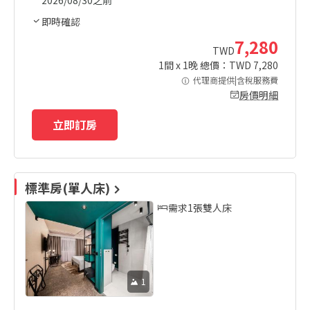
即時確認
7,280
TWD
1
間 x
1
晚 總價：TWD
7,280
代理商提供|含稅服務費
房價明細
立即訂房
標準房(單人床)
需求1張雙人床
1