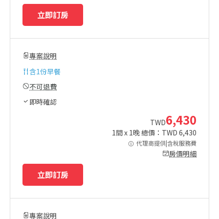
立即訂房
專案說明
含
1份早餐
不可退費
即時確認
6,430
TWD
1
間 x
1
晚 總價：TWD
6,430
代理商提供|含稅服務費
房價明細
立即訂房
專案說明