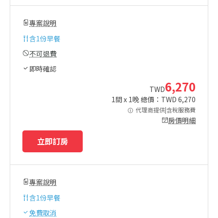
專案說明
含
1份早餐
不可退費
即時確認
6,270
TWD
1
間 x
1
晚 總價：TWD
6,270
代理商提供|含稅服務費
房價明細
立即訂房
專案說明
含
1份早餐
免費取消