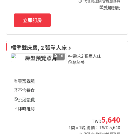
代理商提供|含稅服務費
房價明細
立即訂房
標準雙床房, 2 張單人床
10
需求2 張單人床
禁菸房
專案說明
不含餐食
不可退費
即時確認
5,640
TWD
1
間 x
1
晚 總價：TWD
5,640
代理商提供|含稅服務費