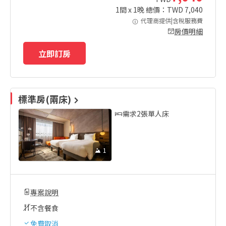
1
間 x
1
晚 總價：TWD
7,040
代理商提供|含稅服務費
房價明細
立即訂房
標準房(兩床)
需求2張單人床
1
專案說明
不含餐食
免費取消