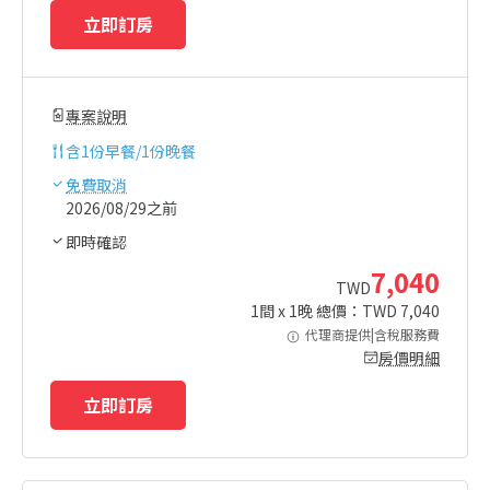
立即訂房
專案說明
含
1份早餐/1份晚餐
免費取消
2026/08/29之前
即時確認
7,040
TWD
1
間 x
1
晚 總價：TWD
7,040
代理商提供|含稅服務費
房價明細
立即訂房