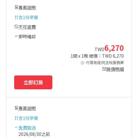
專案說明
含
1份早餐
不可退費
即時確認
6,270
TWD
1
間 x
1
晚 總價：TWD
6,270
代理商提供|含稅服務費
房價明細
立即訂房
專案說明
含
1份早餐
免費取消
2026/08/30之前