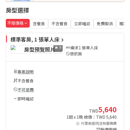
房型選擇
不限價格
含餐食
不含餐食
立即確認
免費取消
獨家
標準客房, 1 張單人床
9
需求1 張單人床
禁菸房
專案說明
不含餐食
不可退費
即時確認
5,640
TWD
1
間 x
1
晚 總價：TWD
5,640
代理商提供|含稅服務費
房價明細