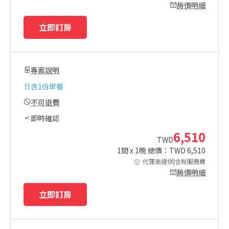
房價明細
立即訂房
專案說明
含
1份早餐
不可退費
即時確認
6,510
TWD
1
間 x
1
晚 總價：TWD
6,510
代理商提供|含稅服務費
房價明細
立即訂房