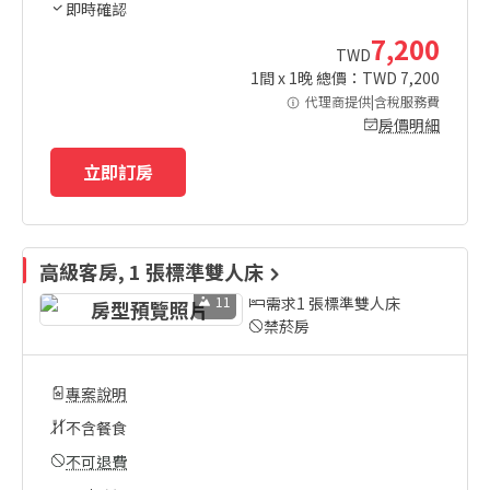
即時確認
7,200
TWD
1
間 x
1
晚 總價：TWD
7,200
代理商提供|含稅服務費
房價明細
立即訂房
高級客房, 1 張標準雙人床
11
需求1 張標準雙人床
禁菸房
專案說明
不含餐食
不可退費