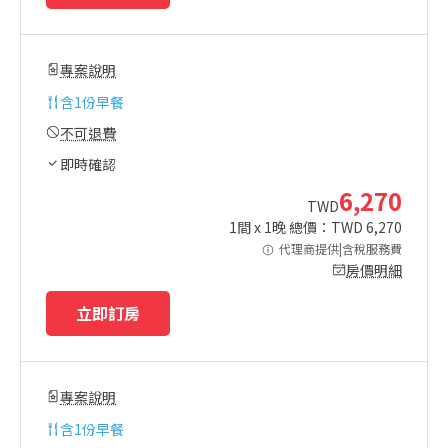
專案說明
含
1份早餐
不可退費
即時確認
6,270
TWD
1
間 x
1
晚 總價：TWD
6,270
代理商提供|含稅服務費
房價明細
立即訂房
專案說明
含
1份早餐