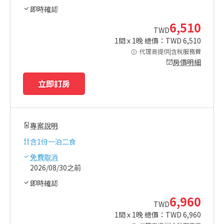
即時確認
6,510
TWD
1
間 x
1
晚 總價：TWD
6,510
代理商提供|含稅服務費
房價明細
立即訂房
專案說明
含
1份一泊二食
免費取消
2026/08/30之前
即時確認
6,960
TWD
1
間 x
1
晚 總價：TWD
6,960