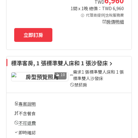
6,960
TWD
1
間 x
1
晚 總價：TWD
6,960
代理商提供|含稅服務費
房價明細
立即訂房
標準客房, 1 張標準雙人床和 1 張沙發床
需求1 張標準雙人床和 1 張
10
標準雙人沙發床
禁菸房
專案說明
不含餐食
不可退費
即時確認