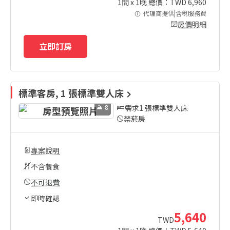
1
間 x
1
晚 總價：TWD
6,960
代理商提供|含稅服務費
房價明細
立即訂房
標準客房, 1 張標準雙人床
8
需求1 張標準雙人床
禁菸房
專案說明
不含餐食
不可退費
即時確認
5,640
TWD