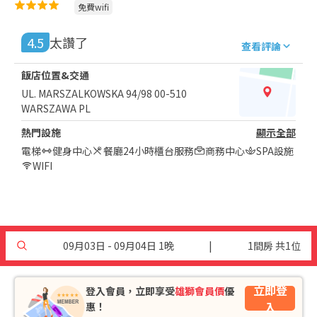
免費wifi
4.5
太讚了
查看評論
飯店位置&交通
UL. MARSZALKOWSKA 94/98 00-510
WARSZAWA PL
熱門設施
顯示全部
電梯
健身中心
餐廳
24小時櫃台服務
商務中心
SPA設施
WIFI
09月03日 - 09月04日 1晚
|
1間房 共1位
立即登
登入會員，立即享受
雄獅會員價
優
入
惠！