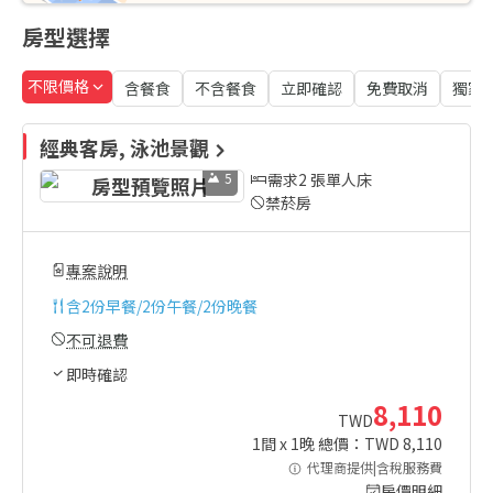
房型選擇
不限價格
含餐食
不含餐食
立即確認
免費取消
獨家
經典客房, 泳池景觀
5
需求2 張單人床
禁菸房
專案說明
含
2份早餐/2份午餐/2份晚餐
不可退費
即時確認
8,110
TWD
1
間 x
1
晚 總價：TWD
8,110
代理商提供|含稅服務費
房價明細