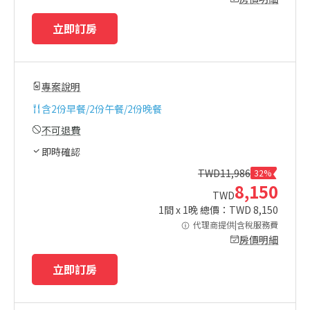
立即訂房
專案說明
含
2份早餐/2份午餐/2份晚餐
不可退費
即時確認
TWD
11,986
32%
8,150
TWD
1
間 x
1
晚 總價：TWD
8,150
代理商提供|含稅服務費
房價明細
立即訂房