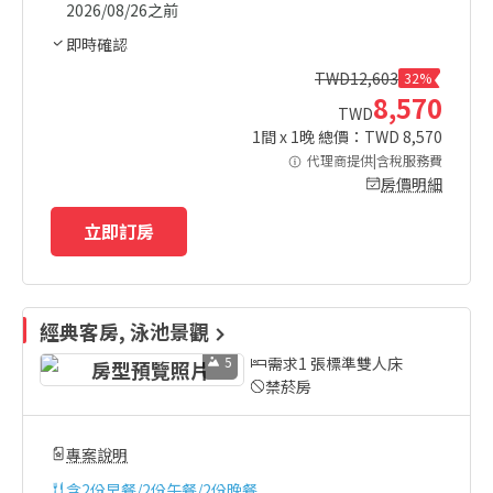
2026/08/26之前
即時確認
TWD
12,603
32%
8,570
TWD
1
間 x
1
晚 總價：TWD
8,570
代理商提供|含稅服務費
房價明細
立即訂房
經典客房, 泳池景觀
5
需求1 張標準雙人床
禁菸房
專案說明
含
2份早餐/2份午餐/2份晚餐