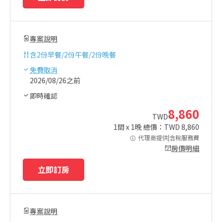
專案說明
含
2份早餐/2份午餐/2份晚餐
免費取消
2026/08/26之前
即時確認
8,860
TWD
1
間 x
1
晚 總價：TWD
8,860
代理商提供|含稅服務費
房價明細
立即訂房
專案說明