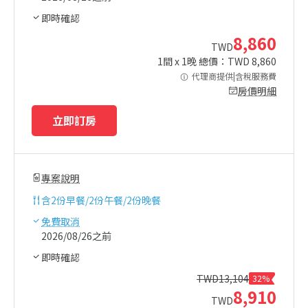
即時確認
8,860
TWD
1
間 x
1
晚 總價：TWD
8,860
代理商提供|含稅服務費
房價明細
立即訂房
專案說明
含
2份早餐/2份午餐/2份晚餐
免費取消
2026/08/26之前
即時確認
TWD
13,104
32%
8,910
TWD