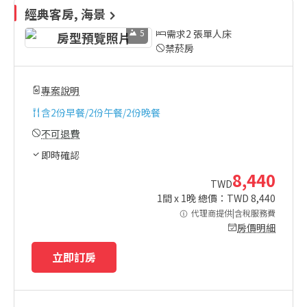
經典客房, 海景
5
需求2 張單人床
禁菸房
專案說明
含
2份早餐/2份午餐/2份晚餐
不可退費
即時確認
8,440
TWD
1
間 x
1
晚 總價：TWD
8,440
代理商提供|含稅服務費
房價明細
立即訂房