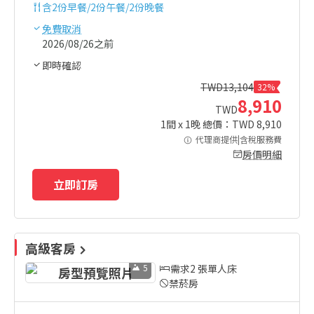
含
2份早餐/2份午餐/2份晚餐
免費取消
2026/08/26之前
即時確認
TWD
13,104
32%
8,910
TWD
1
間 x
1
晚 總價：TWD
8,910
代理商提供|含稅服務費
房價明細
立即訂房
高級客房
5
需求2 張單人床
禁菸房