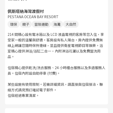
佩斯塔納海灣渡假村
PESTANA OCEAN BAY RESORT
環保
親子
冒險運動
海灘
大自然
214 間精心設有電冰箱以及 LCD 液晶電視的客房等您入住，享
受家一般的溫馨與舒適。客房設有私人陽台。房內提供免費無
線上網讓您隨時保持連線，並且提供衛星電視節目等娛樂。浴
室精心提供淋浴/浴缸二合一，內附淋浴花灑以及免費盥洗用
品。
住宿精心提供乾洗/洗衣服務、24 小時櫃台服務以及多語服務人
員。住宿內附設自助停車 (付費)。
某些設施有使用限制。若需詳細資訊，請直接與住宿接洽，聯
絡方式請見預訂確認電子郵件。
住宿經過專業清潔。