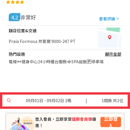
4.2
非常好
查看評論
飯店位置&交通
Praia Formosa 芳夏爾 9000-247 PT
熱門設施
顯示全部
電梯
健身中心
24小時櫃台服務
SPA設施
停車場
09月01日 - 09月02日 1晚
|
1間房 共2位
立即登
登入會員，立即享受
雄獅會員價
優
入
惠！