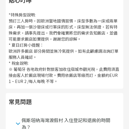
貼心叮嚀
*特殊房型說明:
預訂三人房時，因歐洲當地國情習慣，床型多數為一床或兩單
床，再加一張沙發床或行軍床的形式，床型無法保證，若有特
殊需求，請事先提出，我們會確實將您的需求告知飯店，並儘
可能要求飯店如實提供，謝謝您的諒解。
* 夏日訂房小提醒：
歐洲許多飯店 部分房間並無冷氣提供，如有此顧慮請洽詢訂單
服務人員確認。
* 稅金說明:
※ 葡萄牙 各地政府針對旅客加收住宿城市觀光稅，此費用須直
接由客人於飯店現場付款。費用依飯店等級而訂，金額約EUR
1 ~ EUR 2 /每人每晚 不等。
常見問題
佩斯塔納海灣渡假村 入住登記和退房的時間
為？