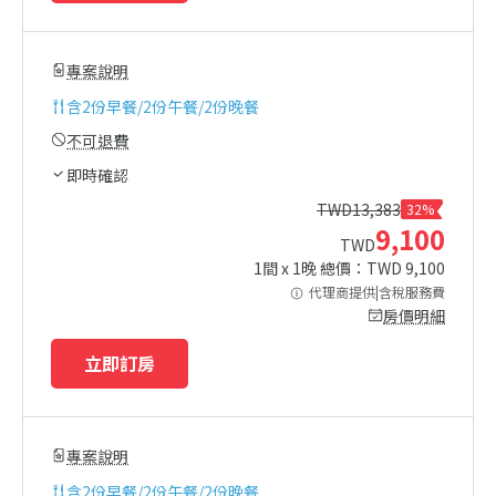
專案說明
含
2份早餐/2份午餐/2份晚餐
不可退費
即時確認
TWD
13,383
32%
9,100
TWD
1
間 x
1
晚 總價：TWD
9,100
代理商提供|含稅服務費
房價明細
立即訂房
專案說明
含
2份早餐/2份午餐/2份晚餐