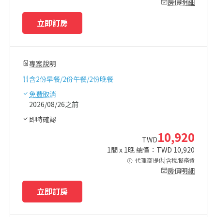
房價明細
立即訂房
專案說明
含
2份早餐/2份午餐/2份晚餐
免費取消
2026/08/26之前
即時確認
10,920
TWD
1
間 x
1
晚 總價：TWD
10,920
代理商提供|含稅服務費
房價明細
立即訂房