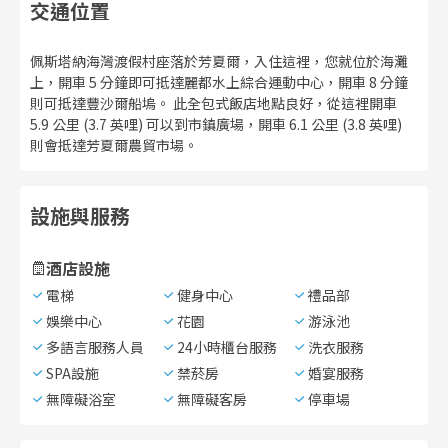
交通位置
佩斯塔納海灣渡假村座落於芳夏爾，入住這裡，您就位於海灘
上，開車 5 分鐘即可抵達麗都水上綜合運動中心，開車 8 分鐘
則可抵達豐沙爾船塢。 此全包式飯店地點良好，從這裡開車
5.9 公里 (3.7 英哩) 可以到市鎮廣場，開車 6.1 公里 (3.8 英哩)
則會抵達芳夏爾農貿市場。
設施與服務
酒店設施
電梯
健身中心
禮品部
娛樂中心
花園
游泳池
多語言服務人員
24小時櫃台服務
洗衣服務
SPA設施
禁菸房
婚宴服務
無障礙浴室
無障礙客房
停車場