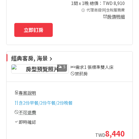
1
間 x
1
晚 總價：TWD
8,910
代理商提供|含稅服務費
房價明細
立即訂房
經典客房, 海景
5
需求1 張標準雙人床
禁菸房
專案說明
含
2份早餐/2份午餐/2份晚餐
不可退費
即時確認
8,440
TWD