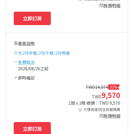
房價明細
立即訂房
專案說明
含
2份早餐/2份午餐/2份晚餐
免費取消
2026/08/26之前
即時確認
TWD
14,074
32%
9,570
TWD
1
間 x
1
晚 總價：TWD
9,570
代理商提供|含稅服務費
房價明細
立即訂房