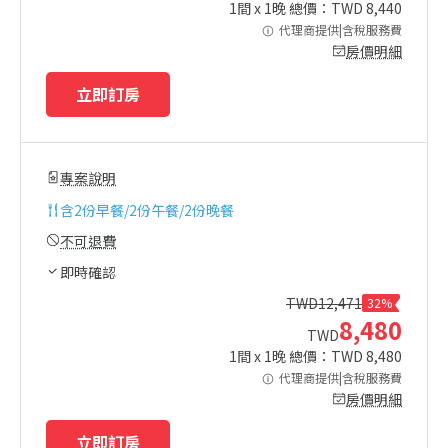
1
間 x
1
晚 總價：TWD
8,440
代理商提供|含稅服務費
房價明細
立即訂房
專案說明
含
2份早餐/2份午餐/2份晚餐
不可退費
即時確認
TWD
12,471
32%
8,480
TWD
1
間 x
1
晚 總價：TWD
8,480
代理商提供|含稅服務費
房價明細
立即訂房