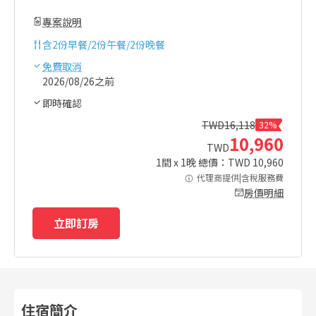
專案說明
含
2份早餐/2份午餐/2份晚餐
免費取消
2026/08/26之前
即時確認
TWD
16,118
32%
10,960
TWD
1
間 x
1
晚 總價：TWD
10,960
代理商提供|含稅服務費
房價明細
立即訂房
住宿簡介