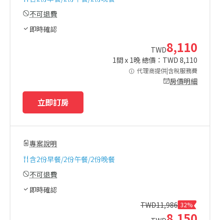
不可退費
即時確認
8,110
TWD
1
間 x
1
晚 總價：TWD
8,110
代理商提供|含稅服務費
房價明細
立即訂房
專案說明
含
2份早餐/2份午餐/2份晚餐
不可退費
即時確認
TWD
11,986
32%
8,150