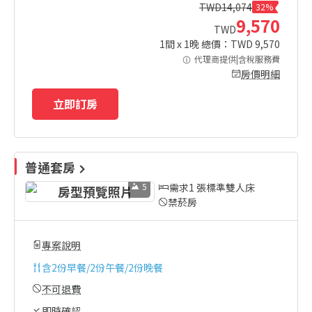
TWD
14,074
32%
9,570
TWD
1
間 x
1
晚 總價：TWD
9,570
代理商提供|含稅服務費
房價明細
立即訂房
普通套房
5
需求1 張標準雙人床
禁菸房
專案說明
含
2份早餐/2份午餐/2份晚餐
不可退費
即時確認