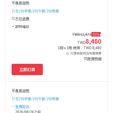
專案說明
含
2份早餐/2份午餐/2份晚餐
不可退費
即時確認
TWD
12,471
32%
8,480
TWD
1
間 x
1
晚 總價：TWD
8,480
代理商提供|含稅服務費
房價明細
立即訂房
專案說明
含
2份早餐/2份午餐/2份晚餐
免費取消
2026/08/26之前