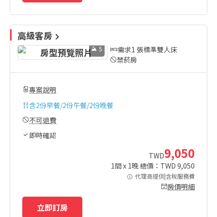
高級客房
5
需求1 張標準雙人床
禁菸房
專案說明
含
2份早餐/2份午餐/2份晚餐
不可退費
即時確認
9,050
TWD
1
間 x
1
晚 總價：TWD
9,050
代理商提供|含稅服務費
房價明細
立即訂房