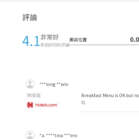
評論
4.1
非常好
0.
飯店位置
來自
800
則評論
***iong **win
家庭
Breakfast Menu is OK but not
t).
*a. ****tina ***ero