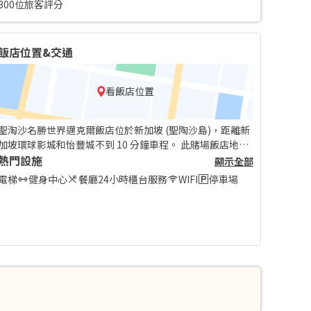
800位旅客評分
飯店位置&交通
看飯店位置
聖淘沙名勝世界邁克爾飯店位於新加坡 (聖陶沙島)，距離新
加坡環球影城和怡豐城不到 10 分鐘車程。 此賭場飯店地點
絕佳，從這裡開車約 3.8 公里 (2.4 英哩) 可以到水上探險樂
熱門設施
顯示全部
園，開車 7.4 公里 (4.6 英哩) 則會抵達萊佛士坊。
電梯
健身中心
餐廳
24小時櫃台服務
WIFI
停車場