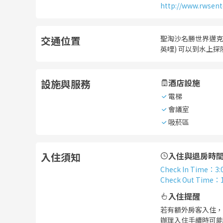
http://www.rwsen
交通位置
聖淘沙名勝世界邁克爾
英哩) 可以到水上探險
設施與服務
酒店設施
電梯
會議室
吸菸區
入住須知
入住與退房時
Check In Time
：
3:
Check Out Time
：
入住提醒
若有額外房客入住，
辦理入住手續時可能