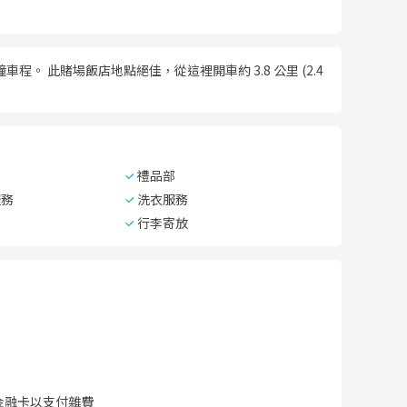
。 此賭場飯店地點絕佳，從這裡開車約 3.8 公里 (2.4
禮品部
服務
洗衣服務
行李寄放
金融卡以支付雜費