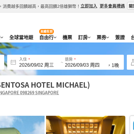
關
立即加入
更多會員禮遇
等級，消費越多回饋越高，最高回饋2倍雄獅幣！
高鐵假期
團
全球當地遊
自由行
機票
訂房
票券
簽證
入住
退房
~
，
1晚
SENTOSA HOTEL MICHAEL
INGAPORE 098269 SINGAPORE