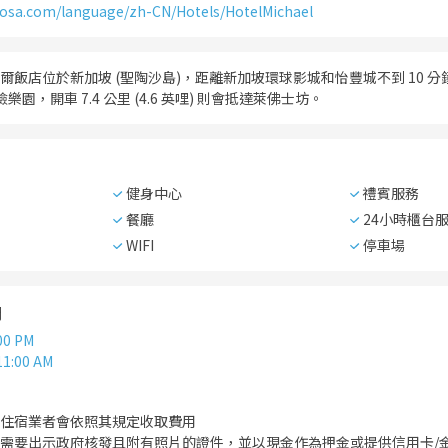
tosa.com/language/zh-CN/Hotels/HotelMichael
飯店位於新加坡 (聖陶沙島)，距離新加坡環球影城和怡豐城不到 10 分鐘車程
樂園，開車 7.4 公里 (4.6 英哩) 則會抵達萊佛士坊。
健身中心
禮賓服務
餐廳
24小時櫃台
WIFI
停車場
間
00 PM
11:00 AM
住宿業者會依照其規定收取費用
需要出示政府核發且附有照片的證件，並以現金作為押金或提供信用卡/