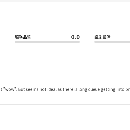
0
0.0
服務品質
設施設備
 "wow". But seems not ideal as there is long queue getting into bre