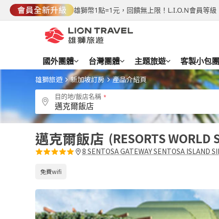
雄獅幣1點=1元，回饋無上限！L.I.O.N會員
國外團體
台灣團體
主題旅遊
客製小包
雄獅旅遊
新加坡訂房
產品介紹頁
目的地/飯店名稱
邁克爾飯店
RESORTS WORLD 
8 SENTOSA GATEWAY SENTOSA ISLAND S
免費wifi