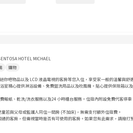
SENTOSA HOTEL MICHAEL
場
購物
免費迷你吧物品以及 LCD 液晶電視的客房等您入住，享受家一般的溫馨
浴室精心提供淋浴設備、免費盥洗用品以及吹風機。貼心提供保險箱以及
費報紙、乾洗/洗衣服務以及24 小時櫃台服務。住宿內附設免費代客停車
下的兒童若與父母或監護人同住一間房 (不加床)，無需支付額外住宿費。
相通的客房，但需視當時是否有可使用的客房。如果您有此需求，請撥打