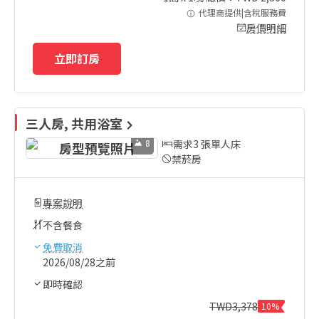
代理商提供|含稅服務費
房價明細
立即訂房
三人房, 共用浴室
8
需求3 張單人床
禁菸房
專案說明
不含餐食
免費取消
2026/08/28之前
即時確認
TWD
3,378
10%