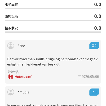
0.0
服務品質
0.0
設施設備
0.0
整潔狀況
3.0
**ne
Der var hvad man skulle bruge og personalet var meget v
enligt, men køkkenet var beskidt.
伴侶
2026/05/06
2.0
***udia
Esperienza nel complesso non troppo positiva. La camer