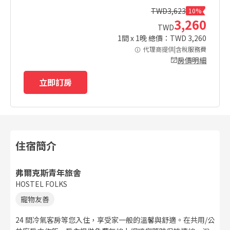
TWD
3,623
10%
3,260
TWD
1
間 x
1
晚 總價：TWD
3,260
代理商提供|含稅服務費
房價明細
立即訂房
住宿簡介
弗爾克斯青年旅舍
HOSTEL FOLKS
寵物友善
24 間冷氣客房等您入住，享受家一般的溫馨與舒適。在共用/公