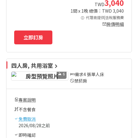
3,040
TWD
1
間 x
1
晚 總價：TWD
3,040
代理商提供|含稅服務費
房價明細
立即訂房
四人房, 共用浴室
6
需求4 張單人床
禁菸房
專案說明
不含餐食
免費取消
2026/08/28之前
即時確認