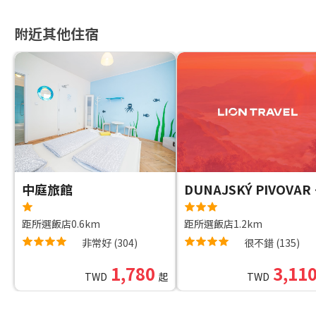
附近其他住宿
中庭旅館
DUN
距所選飯店0.6km
距所選飯店1.2km
非常好
(
304
)
很不錯
(
135
)
1,780
3,11
TWD
起
TWD