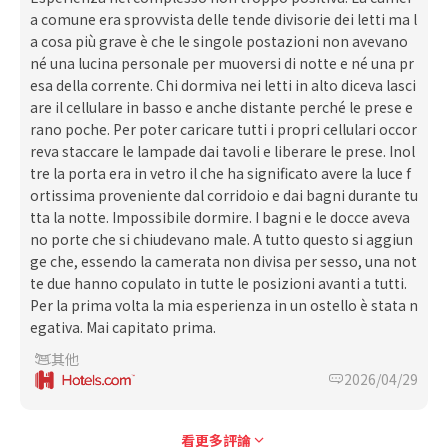
a comune era sprovvista delle tende divisorie dei letti ma l
a cosa più grave è che le singole postazioni non avevano
né una lucina personale per muoversi di notte e né una pr
esa della corrente. Chi dormiva nei letti in alto diceva lasci
are il cellulare in basso e anche distante perché le prese e
rano poche. Per poter caricare tutti i propri cellulari occor
reva staccare le lampade dai tavoli e liberare le prese. Inol
tre la porta era in vetro il che ha significato avere la luce f
ortissima proveniente dal corridoio e dai bagni durante tu
tta la notte. Impossibile dormire. I bagni e le docce aveva
no porte che si chiudevano male. A tutto questo si aggiun
ge che, essendo la camerata non divisa per sesso, una not
te due hanno copulato in tutte le posizioni avanti a tutti.
Per la prima volta la mia esperienza in un ostello è stata n
egativa. Mai capitato prima.
其他
2026/04/29
看更多評論