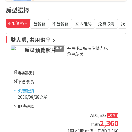
房型選擇
不限價格
含餐食
不含餐食
立即確認
免費取消
獨家
雙人房, 共用浴室
6
需求1 張標準雙人床
禁菸房
專案說明
不含餐食
免費取消
2026/08/28之前
即時確認
TWD
2,623
10%
2,360
TWD
1
間 x
1
晚 總價：TWD
2,360