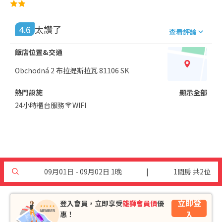
4.6
太讚了
查看評論
飯店位置&交通
Obchodná 2 布拉提斯拉瓦 81106 SK
熱門設施
顯示全部
24小時櫃台服務
WIFI
09月01日 - 09月02日 1晚
|
1間房 共2位
立即登
登入會員，立即享受
雄獅會員價
優
入
惠！