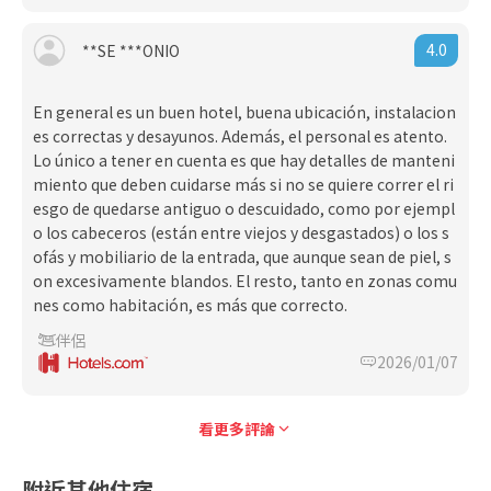
4.0
**SE ***ONIO
En general es un buen hotel, buena ubicación, instalacion
es correctas y desayunos. Además, el personal es atento.
Lo único a tener en cuenta es que hay detalles de manteni
miento que deben cuidarse más si no se quiere correr el ri
esgo de quedarse antiguo o descuidado, como por ejempl
o los cabeceros (están entre viejos y desgastados) o los s
ofás y mobiliario de la entrada, que aunque sean de piel, s
on excesivamente blandos. El resto, tanto en zonas comu
nes como habitación, es más que correcto.
伴侶
2026/01/07
看更多評論
附近其他住宿