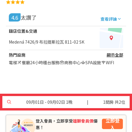
4.6
太讚了
查看評論
飯店位置&交通
Medená 7426/9 布拉提斯拉瓦 811-02 SK
熱門設施
顯示全部
電梯
餐廳
24小時櫃台服務
商務中心
SPA設施
WIFI
09月01日 - 09月02日 1晚
|
1間房 共2位
立即登
登入會員，立即享受
雄獅會員價
優
入
惠！