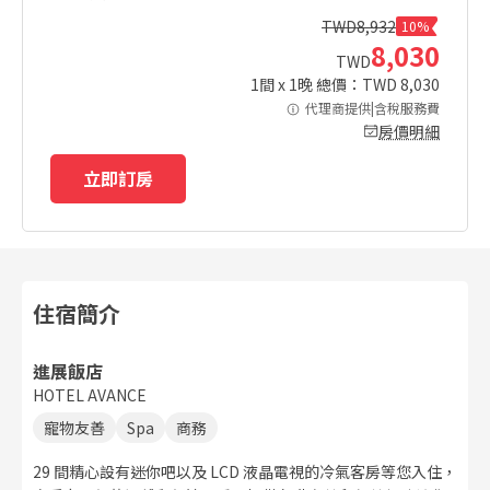
TWD
8,932
10%
8,030
TWD
1
間 x
1
晚 總價：TWD
8,030
代理商提供|含稅服務費
房價明細
立即訂房
住宿簡介
進展飯店
HOTEL AVANCE
寵物友善
Spa
商務
29 間精心設有迷你吧以及 LCD 液晶電視的冷氣客房等您入住，