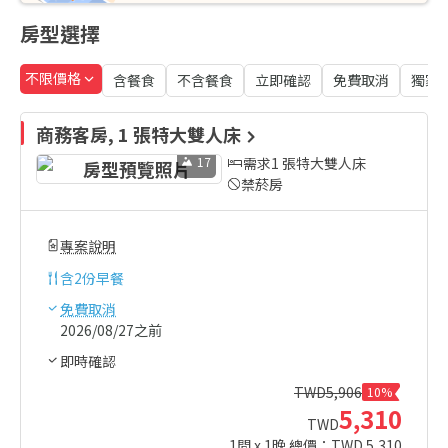
房型選擇
不限價格
含餐食
不含餐食
立即確認
免費取消
獨家
商務客房, 1 張特大雙人床
17
需求1 張特大雙人床
禁菸房
專案說明
含
2份早餐
免費取消
2026/08/27之前
即時確認
TWD
5,906
10%
5,310
TWD
1
間 x
1
晚 總價：TWD
5,310