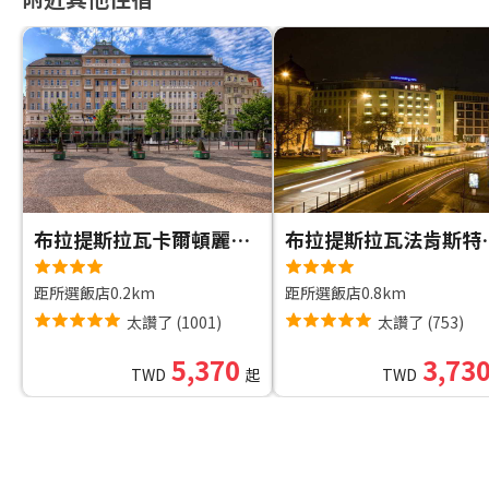
布拉提斯拉瓦卡爾頓麗笙飯店
布拉提斯拉瓦法
距所選飯店0.2km
距所選飯店0.8km
太讚了
(
1001
)
太讚了
(
753
)
5,370
3,73
TWD
起
TWD