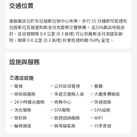
交通位置
進展飯店位於布拉迪斯拉發中心地帶，步行 15 分鐘即可抵達布
拉提斯拉瓦城堡和斯洛伐克愛樂交響樂團。 此SPA飯店地點良
好，從這裡開車 0.4 公里 (0.3 英哩) 可以到舊斯洛伐克國家劇
院，開車 0.4 公里 (0.3 英哩) 則會抵達約翰 Palffy 皇宮。
設施與服務
酒店設施
電梯
公共區域電視
餐廳
保險箱服務
多語言服務人員
大廳免費報紙
24小時櫃台服務
商務中心
快速退房
洗衣服務
SPA服務
SPA設施
禁菸房
旅遊諮詢服務
WIFI
輪椅通道
無障礙客房
行李寄放