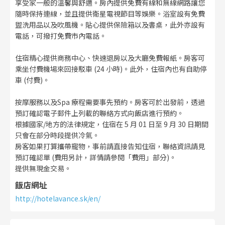
享受家一般的溫馨與舒適。房內提供免費有線和無線網路讓您
隨時保持連線，並且提供衛星電視節目等娛樂。浴室設有免費
盥洗用品以及吹風機。貼心提供保險箱以及書桌，此外亦設有
電話，可撥打免費市內電話。
住宿精心提供商務中心、快速退房以及大廳免費報紙。房客可
乘坐付費機場來回接駁車 (24 小時)。此外，住宿內也有自助停
車 (付費)。
按摩服務以及Spa 療程需要事先預約。房客可於出發前，透過
預訂確認電子郵件上列載的聯絡方式向飯店進行預約。
根據國家/地方的法律規定，住宿在 5 月 01 日至 9 月 30 日期間
只會在部分時段提供冷氣。
房客如果打算攜帶寵物，事前請直接告知住宿，聯絡資訊請見
預訂確認單 (費用另計，詳情請參閱「費用」部分)。
提供無現金交易。
飯店網址
http://hotelavance.sk/en/