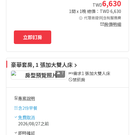
6,630
TWD
1
間 x
1
晚 總價：TWD
6,630
代理商提供|含稅服務費
房價明細
立即訂房
豪華套房, 1 張加大雙人床
7
需求1 張加大雙人床
禁菸房
專案說明
含
2份早餐
免費取消
2026/08/27之前
即時確認