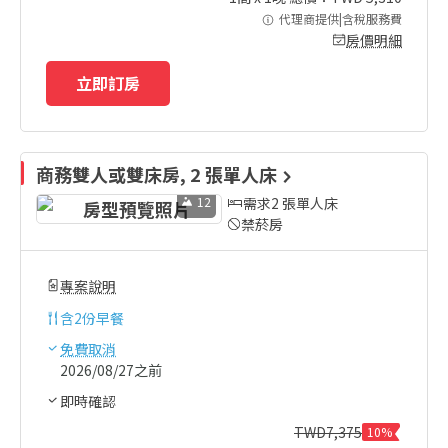
代理商提供|含稅服務費
房價明細
立即訂房
商務雙人或雙床房, 2 張單人床
12
需求2 張單人床
禁菸房
專案說明
含
2份早餐
免費取消
2026/08/27之前
即時確認
TWD
7,375
10%