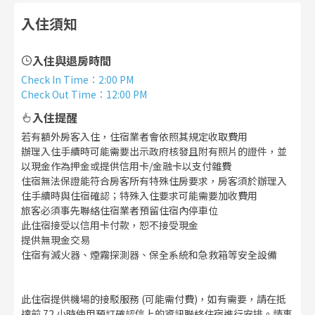
入住須知
入住與退房時間
Check In Time
：
2:00 PM
Check Out Time
：
12:00 PM
入住提醒
若有額外房客入住，住宿業者會依照其規定收取費用
辦理入住手續時可能需要出示政府核發且附有照片的證件，並
以現金作為押金或提供信用卡/金融卡以支付雜費
住宿無法保證能符合房客所有特殊住房要求，房客須於辦理入
住手續時與住宿確認；特殊入住要求可能需要加收費用
旅客必須事先聯絡住宿業者預留住宿內停車位
此住宿接受以信用卡付款，恕不接受現金
提供無現金交易
住宿有滅火器、煙霧探測器、保全系統和急救箱等安全設備
此住宿提供機場的接駁服務 (可能需付費)，如有需要，請在抵
達前 72 小時使用預訂確認信上的資訊聯絡住宿進行安排。請事