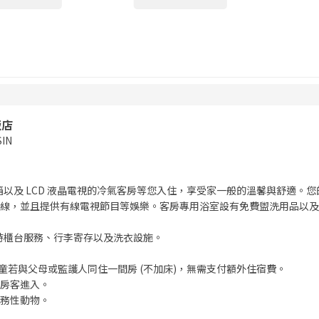
飯店
SIN
冰箱以及 LCD 液晶電視的冷氣客房等您入住，享受家一般的溫馨與舒適
線，並且提供有線電視節目等娛樂。客房專用浴室設有免費盥洗用品以及
小時櫃台服務、行李寄存以及洗衣設施。
的兒童若與父母或監護人同住一間房 (不加床)，無需支付額外住宿費。
房客進入。
務性動物。