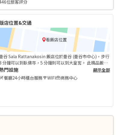
446位旅客評分
飯店位置&交通
看飯店位置
曼谷 Sala Rattanakosin 飯店位於曼谷 (曼谷市中心)，步行
3 分鐘可以到臥佛寺，5 分鐘則可以到大皇宮。 此精品飯店
地點絕佳，從這裡開車約 1.2 公里 (0.7 英哩) 可以到玉佛
熱門設施
顯示全部
寺，開車 1.2 公里 (0.8 英哩) 則會抵達瑪哈拉。
餐廳
24小時櫃台服務
WIFI
商務中心