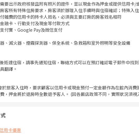
需要出示政府核發且附有照片的證件，並以現金作為押金或提供信用卡/
房客所有特殊住房要求，房客須於辦理入住手續時與住宿確認；特殊入住
付雜費的信用卡的持卡人姓名，必須與主要訂房的房客姓名相符
金融卡、行動支付及現金等付款方式
付寶、Google Pay及微信支付
器、滅火器、煙霧探測器、保全系統、急救箱和室外照明等安全設備
:00 後抵達住宿，請事先通知住宿，聯絡方式可以在預訂確認電子郵件中
具翻譯。
會於旅客入住時，要求顧客以信用卡或現金預付一定金額作為在館內消費
費，押金將於退房時全數退予客人。 (因各飯店政策不同，實際狀況須視
方式
信用卡優惠