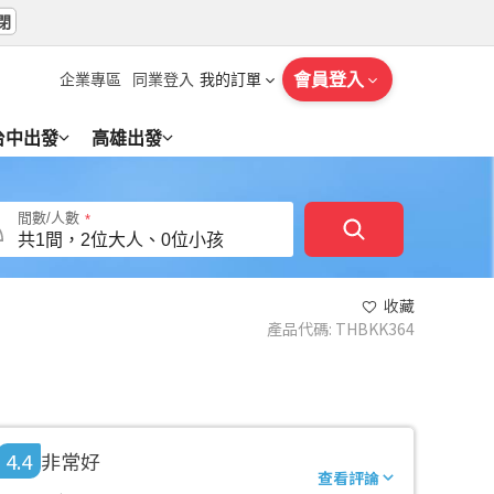
閉
會員登入
企業專區
同業登入
我的訂單
台中出發
高雄出發
間數/人數
收藏
產品代碼
:
THBKK364
4.4
非常好
查看評論