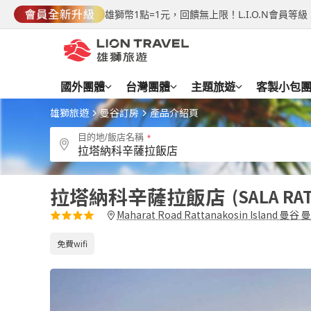
雄獅幣1點=1元，回饋無上限！L.I.O.N會員
國外團體
台灣團體
主題旅遊
客製小包
雄獅旅遊
曼谷訂房
產品介紹頁
目的地/飯店名稱
拉塔納科辛薩拉飯店
SALA RA
Maharat Road Rattanakosin Island 曼谷 
免費wifi