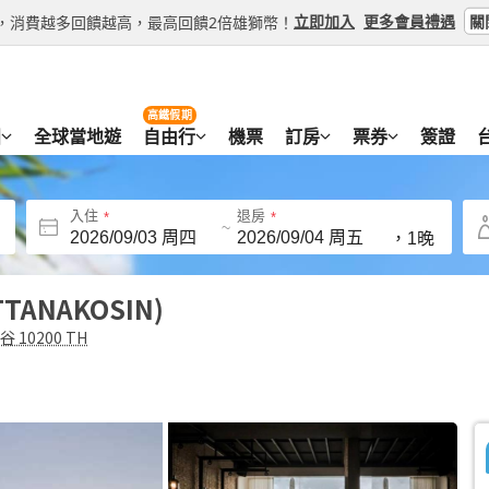
關
立即加入
更多會員禮遇
等級，消費越多回饋越高，最高回饋2倍雄獅幣！
高鐵假期
團
全球當地遊
自由行
機票
訂房
票券
簽證
入住
退房
~
，
1晚
TTANAKOSIN
曼谷 10200 TH