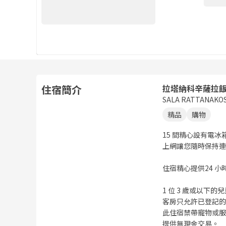
住宿簡介
拉塔納科辛薩拉
SALA RATTANAKO
精品
購物
15 間精心設有電
上網讓您隨時保持連
住宿精心提供24 
1 位 3 歲或以下
客房只允許已登記的
此住宿禁帶寵物或服
提供無現金交易。