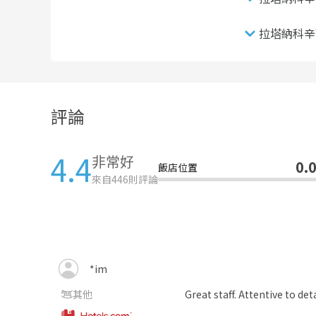
拉塔納科辛
評論
4.4
非常好
0.
飯店位置
來自
446
則評論
*im
其他
Great staff. Attentive to de