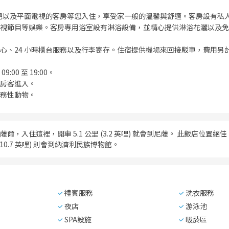
你吧以及平面電視的客房等您入住，享受家一般的溫馨與舒適。客房設有私
視節目等娛樂。客房專用浴室設有淋浴設備，並精心提供淋浴花灑以及免
心、24 小時櫃台服務以及行李寄存。住宿提供機場來回接駁車，費用另
:00 至 19:00。
房客進入。
務性動物。
入住這裡，開車 5.1 公里 (3.2 英哩) 就會到尼薩。 此飯店位置絕佳，從這裡開車
 (10.7 英哩) 則會到納濟利民族博物館。
禮賓服務
洗衣服務
夜店
游泳池
SPA設施
吸菸區