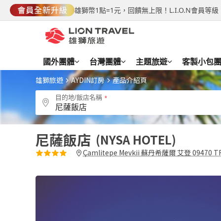
雄獅幣1點=1元，回饋無上限！L.I.O.N會員
國外團體
台灣團體
主題旅遊
客製小包
雄獅旅遊
AYDIN訂房
產品介紹頁
目的地/飯店名稱
尼薩飯店
NYSA HOTEL
Çamlitepe Mevkii 蘇丹希薩爾 艾登 09470 T