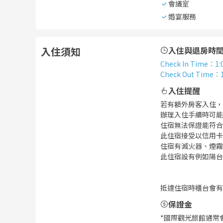
會議室
婚宴服務
入住須知
入住與退房時
Check In Time
：
1:
Check Out Time
：
入住提醒
若有額外房客入住，
辦理入住手續時可能
住宿無法保證能符合
此住宿接受以信用卡
住宿有滅火器、煙霧
此住宿設有例如陽台
抵達住宿時櫃台會有
保證金
*國際觀光旅館通常