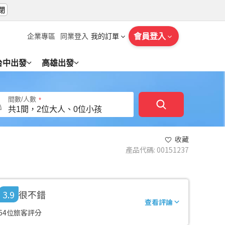
閉
會員登入
企業專區
同業登入
我的訂單
台中出發
高雄出發
間數/人數
收藏
產品代碼
:
00151237
3.9
很不錯
查看評論
64位旅客評分