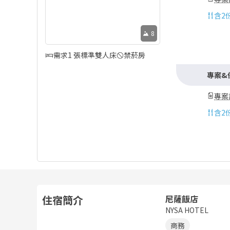
含
2
8
需求1 張標準雙人床
禁菸房
專案&
專案
含
2
住宿簡介
尼薩飯店
NYSA HOTEL
商務