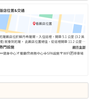
飯店位置&交通
看飯店位置
尼薩飯店位於蘇丹希薩爾，入住這裡，開車 5.1 公里 (3.2 英
哩) 就會到尼薩。 此飯店位置絕佳，從這裡開車 11.2 公里 (7
英哩) 可以抵達Yoruk Ali Efe 博物館，開車 17.2 公里 (10.7
熱門設施
顯示全部
英哩) 則會到納濟利民族博物館。
健身中心
餐廳
商務中心
SPA設施
WIFI
停車場