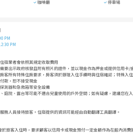
咖啡廳
停車場
間
00 PM
12:30 PM
住宿業者會依照其規定收取費用
需要出示政府核發且附有照片的證件，並以現金作為押金或提供信用卡/
房客所有特殊住房要求，房客須於辦理入住手續時與住宿確認；特殊入住
付款，恕不接受現金
探測器和急救箱等安全設備
、庭院、露台等可能不適合兒童使用的戶外空間；如有疑慮，建議您在入
服務人員接待旅客。住宿提供的資訊可能經由自動翻譯工具翻譯。
會於旅客入住時，要求顧客以信用卡或現金預付一定金額作為在館內消費