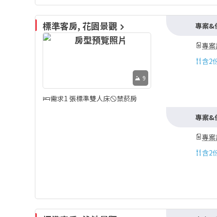
標準客房, 花園景觀
專案&
專案
含
2
9
需求1 張標準雙人床
禁菸房
專案&
專案
含
2