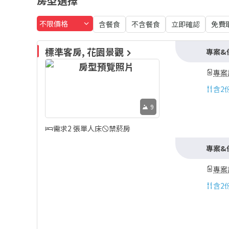
房型選擇
不限價格
含餐食
不含餐食
立即確認
免費
標準客房, 花園景觀
專案&
專案
含
2
9
需求2 張單人床
禁菸房
專案&
專案
含
2