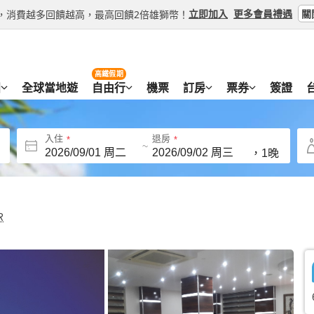
關
立即加入
更多會員禮遇
等級，消費越多回饋越高，最高回饋2倍雄獅幣！
高鐵假期
團
全球當地遊
自由行
機票
訂房
票券
簽證
入住
退房
~
，
1晚
R