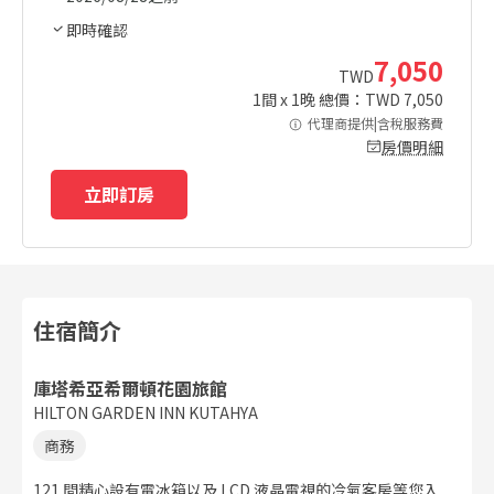
即時確認
7,050
TWD
1
間 x
1
晚 總價：TWD
7,050
代理商提供|含稅服務費
房價明細
立即訂房
住宿簡介
庫塔希亞希爾頓花園旅館
HILTON GARDEN INN KUTAHYA
商務
121 間精心設有電冰箱以及 LCD 液晶電視的冷氣客房等您入