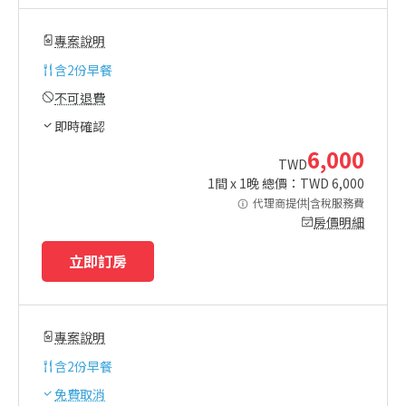
專案說明
含
2份早餐
不可退費
即時確認
6,000
TWD
1
間 x
1
晚 總價：TWD
6,000
代理商提供|含稅服務費
房價明細
立即訂房
專案說明
含
2份早餐
免費取消