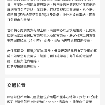
住，享受家一般的溫馨與舒適。房內提供免費有線和無線網路
讓您隨時保持連線，並且提供有線電視節目等娛樂。貼心提供
保險箱 (可容納筆記型電腦)以及書桌，此外亦設有電話，可撥
打免費市內電話。
住宿精心提供免費有線上網、商務中心以及快速退房。此間飯
店的活動設備包括會議場地以及間會議室。房客可乘坐付費機
場來回接駁車 (24 小時)。此外，住宿內也有免費自助停車。
此住宿可提供相連/相通的客房，但需視當時是否有可使用的客
房。如果您有此需求，請撥打預訂確認電子郵件中的電話號
碼，直接與住宿聯絡。
提供零接觸退房服務。
交通位置
庫塔希亞希爾頓花園旅館位於屈塔希亞中心地帶，步行 15 分鐘
即可抵達伊茲尼克陶瓷和Donenler 清真寺。 此飯店位置絕