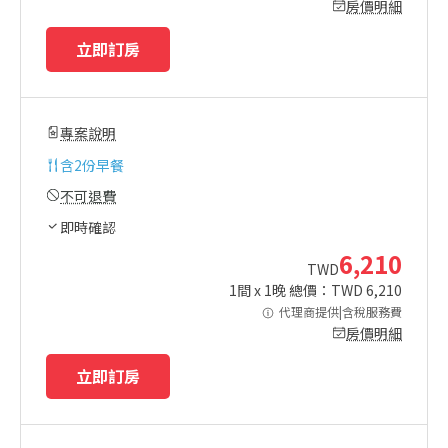
房價明細
立即訂房
專案說明
含
2份早餐
不可退費
即時確認
6,210
TWD
1
間 x
1
晚 總價：TWD
6,210
代理商提供|含稅服務費
房價明細
立即訂房