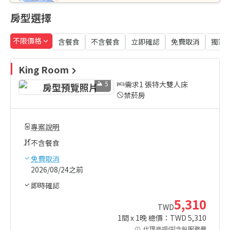
房型選擇
不限價格
含餐食
不含餐食
立即確認
免費取消
獨家
King Room
5
需求1 張特大雙人床
禁菸房
專案說明
不含餐食
免費取消
2026/08/24之前
即時確認
5,310
TWD
1
間 x
1
晚 總價：TWD
5,310
代理商提供|含稅服務費