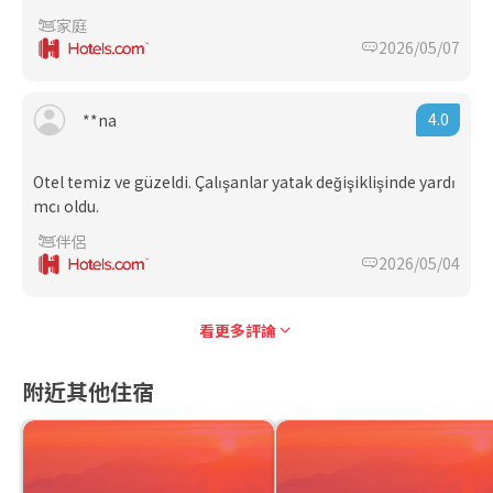
家庭
2026/05/07
4.0
**na
Otel temiz ve güzeldi. Çalışanlar yatak değişiklişinde yardı
mcı oldu.
伴侶
2026/05/04
看更多評論
附近其他住宿