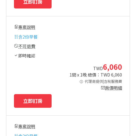
立即訂房
專案說明
含
2份早餐
不可退費
即時確認
6,060
TWD
1
間 x
1
晚 總價：TWD
6,060
代理商提供|含稅服務費
房價明細
立即訂房
專案說明
含
2份早餐