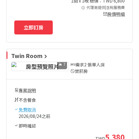
1
間 x
1
晚 總價：TWD
6,800
代理商提供|含稅服務費
房價明細
立即訂房
Twin Room
7
需求2 張單人床
禁菸房
專案說明
不含餐食
免費取消
2026/08/24之前
即時確認
5,380
TWD