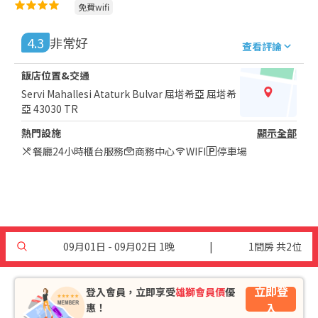
免費wifi
4.3
非常好
查看評論
飯店位置&交通
Servi Mahallesi Ataturk Bulvar 屈塔希亞 屈塔希
亞 43030 TR
熱門設施
顯示全部
餐廳
24小時櫃台服務
商務中心
WIFI
停車場
09月01日 - 09月02日 1晚
|
1間房 共2位
立即登
登入會員，立即享受
雄獅會員價
優
入
惠！