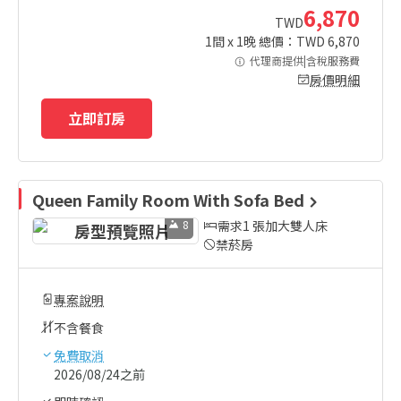
6,870
TWD
1
間 x
1
晚 總價：TWD
6,870
代理商提供|含稅服務費
房價明細
立即訂房
Queen Family Room With Sofa Bed
8
需求1 張加大雙人床
禁菸房
專案說明
不含餐食
免費取消
2026/08/24之前