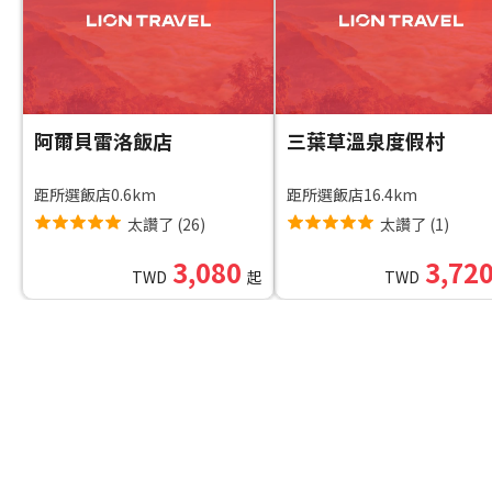
阿爾貝雷洛飯店
三葉草溫泉度假村
距所選飯店0.6km
距所選飯店16.4km
太讚了
(
26
)
太讚了
(
1
)
3,080
3,72
TWD
起
TWD