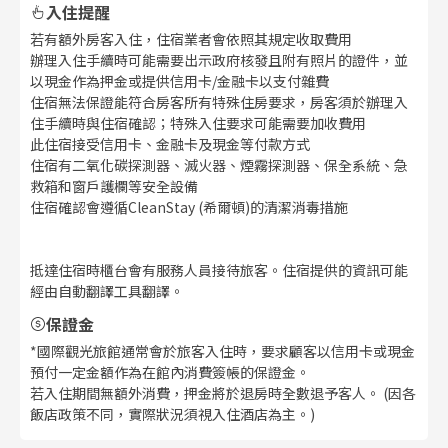
入住提醒
若有額外房客入住，住宿業者會依照其規定收取費用
辦理入住手續時可能需要出示政府核發且附有照片的證件，並
以現金作為押金或提供信用卡/金融卡以支付雜費
住宿無法保證能符合房客所有特殊住房要求，房客須於辦理入
住手續時與住宿確認；特殊入住要求可能需要加收費用
此住宿接受信用卡、金融卡及現金等付款方式
住宿有二氧化碳探測器、滅火器、煙霧探測器、保全系統、急
救箱和窗戶護欄等安全設備
住宿確認會遵循CleanStay (希爾頓)的清潔消毒措施
抵達住宿時櫃台會有服務人員接待旅客。住宿提供的資訊可能
經由自動翻譯工具翻譯。
保證金
*國際觀光旅館通常會於旅客入住時，要求顧客以信用卡或現金
預付一定金額作為在館內消費簽帳的保證金。
若入住期間無額外消費，押金將於退房時全數退予客人。 (因各
飯店政策不同，實際狀況須視入住酒店為主。)