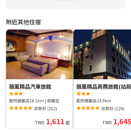
附近其他住宿
薇風精品汽車旅館
距所選飯店16.1km
|
慈鳳宮
距所選飯店14.9km
非常好
(
252
)
非常好
(
129
)
1,611
1,64
TWD
起
TWD