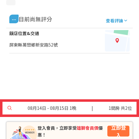
--
目前尚無評分
查看評論
飯店位置&交通
屏東縣萬巒鄉新安路52號
08月14日 - 08月15日 1晚
|
1間房 共2位
立即登
登入會員，立即享受
雄獅會員價
優
入
惠！