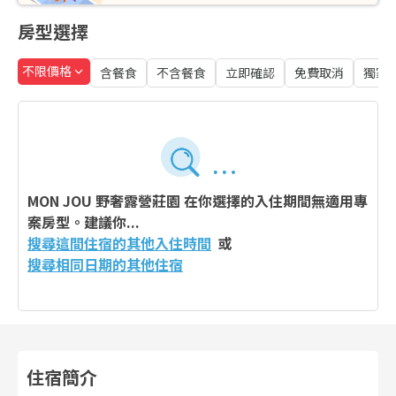
房型選擇
不限價格
含餐食
不含餐食
立即確認
免費取消
獨家
MON JOU 野奢露營莊園
在你選擇的入住期間無適用專
案房型。建議你...
搜尋這間住宿的其他入住時間
或
搜尋相同日期的其他住宿
住宿簡介