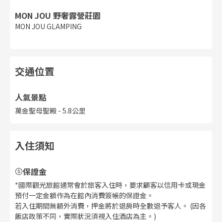
MON JOU 野奢露營莊園
MON JOU GLAMPING
交通位置
人氣景點
萬金聖母聖殿
-
5.8公里
入住須知
保證金
*國際觀光旅館通常會於旅客入住時，要求顧客以信用卡或現金
預付一定金額作為在館內消費簽帳的保證金。
若入住期間無額外消費，押金將於退房時全數退予客人。 (因各
飯店政策不同，實際狀況須視入住酒店為主。)